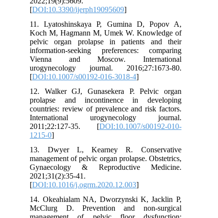
2022;19(9):5609.
[
DOI:10.3390/ijerph19095609
]
11. Lyatoshinskaya P, Gumina D, Popov A,
Koch M, Hagmann M, Umek W. Knowledge of
pelvic organ prolapse in patients and their
information-seeking preferences: comparing
Vienna and Moscow. International
urogynecology journal. 2016;27:1673-80.
[
DOI:10.1007/s00192-016-3018-4
]
12. Walker GJ, Gunasekera P. Pelvic organ
prolapse and incontinence in developing
countries: review of prevalence and risk factors.
International urogynecology journal.
2011;22:127-35. [
DOI:10.1007/s00192-010-
1215-0
]
13. Dwyer L, Kearney R. Conservative
management of pelvic organ prolapse. Obstetrics,
Gynaecology & Reproductive Medicine.
2021;31(2):35-41.
[
DOI:10.1016/j.ogrm.2020.12.003
]
14. Okeahialam NA, Dworzynski K, Jacklin P,
McClurg D. Prevention and non-surgical
management of pelvic floor dysfunction: