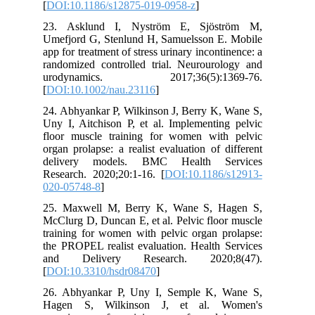
[
DOI:10.1186/s12875-019-0958-z
]
23. Asklund I, Nyström E, Sjöström M,
Umefjord G, Stenlund H, Samuelsson E. Mobile
app for treatment of stress urinary incontinence: a
randomized controlled trial. Neurourology and
urodynamics. 2017;36(5):1369-76.
[
DOI:10.1002/nau.23116
]
24. Abhyankar P, Wilkinson J, Berry K, Wane S,
Uny I, Aitchison P, et al. Implementing pelvic
floor muscle training for women with pelvic
organ prolapse: a realist evaluation of different
delivery models. BMC Health Services
Research. 2020;20:1-16. [
DOI:10.1186/s12913-
020-05748-8
]
25. Maxwell M, Berry K, Wane S, Hagen S,
McClurg D, Duncan E, et al. Pelvic floor muscle
training for women with pelvic organ prolapse:
the PROPEL realist evaluation. Health Services
and Delivery Research. 2020;8(47).
[
DOI:10.3310/hsdr08470
]
26. Abhyankar P, Uny I, Semple K, Wane S,
Hagen S, Wilkinson J, et al. Women's