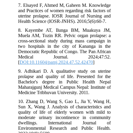
7. Elsayed F, Ahmed M, Gaheen M. Knowledge
and Practices of women regarding risk factors of
uterine prolapse. IOSR Journal of Nursing and
Health Science (IOSR-JNHS). 2016;5(6):60-7.
8. Kayembe AT, Ilunga BM, Muakuya JM,
Muela AM, Tozin RR. Pelvic organ prolapse: a
cross-sectional study during mass campaign in
two hospitals in the city of Kananga in the
Democratic Republic of Congo. The Pan African
Medical Journal. 2024;47:52.
[
DOI:10.11604/pamj.2024.47.52.42470
]
9. Adhikari D. A qualitative study on uterine
prolapse and quality of life. Presented for the
Bachelor's degree in Public Health Nepal
Maharajgunj Medical Campus Nepal: Institute of
Medicine Tribhuvan University. 2011.
10. Zhang D, Wang S, Gao L, Jia Y, Wang H,
Sun X, Wang J. Analysis of characteristics and
quality of life of elderly women with mild to
moderate urinary incontinence in community
dwellings. International Journal of
Environmental Research and Public Health.