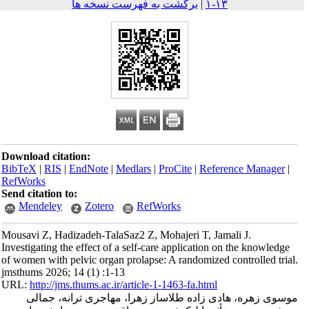
برگشت به فهرست نسخه ها
|
۱۳-۱
Download citation:
BibTeX
|
RIS
|
EndNote
|
Medlars
|
ProCite
|
Reference Mana
RefWorks
Send citation to:
Mendeley
Zotero
RefWorks
Mousavi Z, Hadizadeh-TalaSaz2 Z, Mohajeri T, Jamali J.
Investigating the effect of a self-care application on the know
of women with pelvic organ prolapse: A randomized controlled
jmsthums 2026; 14 (1) :1-13
URL:
http://jms.thums.ac.ir/article-1-1463-fa.html
زهره، هادی زاده طلاساز زهرا، مهاجری ترانه، جمالی