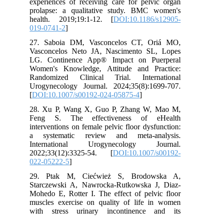
experiences of receiving care for pelvic organ
prolapse: a qualitative study. BMC women's
health. 2019;19:1-12. [
DOI:10.1186/s12905-
019-0741-2
]
27. Saboia DM, Vasconcelos CT, Oriá MO,
Vasconcelos Neto JA, Nascimento SL, Lopes
LG. Continence App® Impact on Puerperal
Women's Knowledge, Attitude and Practice:
Randomized Clinical Trial. International
Urogynecology Journal. 2024;35(8):1699-707.
[
DOI:10.1007/s00192-024-05875-4
]
28. Xu P, Wang X, Guo P, Zhang W, Mao M,
Feng S. The effectiveness of eHealth
interventions on female pelvic floor dysfunction:
a systematic review and meta-analysis.
International Urogynecology Journal.
2022;33(12):3325-54. [
DOI:10.1007/s00192-
022-05222-5
]
29. Ptak M, Ciećwież S, Brodowska A,
Starczewski A, Nawrocka-Rutkowska J, Diaz-
Mohedo E, Rotter I. The effect of pelvic floor
muscles exercise on quality of life in women
with stress urinary incontinence and its