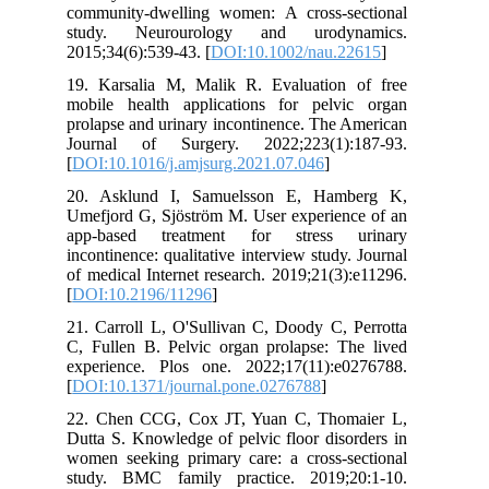
community‐dwelling women: A cross‐sectional
study. Neurourology and urodynamics.
2015;34(6):539-43. [
DOI:10.1002/nau.22615
]
19. Karsalia M, Malik R. Evaluation of free
mobile health applications for pelvic organ
prolapse and urinary incontinence. The American
Journal of Surgery. 2022;223(1):187-93.
[
DOI:10.1016/j.amjsurg.2021.07.046
]
20. Asklund I, Samuelsson E, Hamberg K,
Umefjord G, Sjöström M. User experience of an
app-based treatment for stress urinary
incontinence: qualitative interview study. Journal
of medical Internet research. 2019;21(3):e11296.
[
DOI:10.2196/11296
]
21. Carroll L, O'Sullivan C, Doody C, Perrotta
C, Fullen B. Pelvic organ prolapse: The lived
experience. Plos one. 2022;17(11):e0276788.
[
DOI:10.1371/journal.pone.0276788
]
22. Chen CCG, Cox JT, Yuan C, Thomaier L,
Dutta S. Knowledge of pelvic floor disorders in
women seeking primary care: a cross-sectional
study. BMC family practice. 2019;20:1-10.