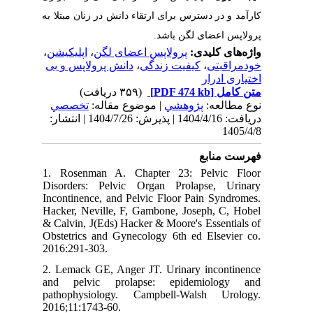
کارآمد و در دسترس برای ارتقاء دانش در زنان مبتلا به
پرولاپس اعضای لگن باشد.
،
اپلیکیشن
،
پرولاپس اعضای لگن
واژه‌های کلیدی:
دانش پرولاپس و بی
،
کیفیت زندگی
،
خودمراقبتی
اختیاری ادرار
(۳۵۹ دریافت)
[PDF 474 kb]
متن کامل
نوع مطالعه:
پژوهشي
| موضوع مقاله:
تخصصي
دریافت: 1404/4/16 | پذیرش: 1404/7/26 | انتشار:
1405/4/8
فهرست منابع
1. Rosenman A. Chapter 23: Pelvic Floor
Disorders: Pelvic Organ Prolapse, Urinary
Incontinence, and Pelvic Floor Pain Syndromes.
Hacker, Neville, F, Gambone, Joseph, C, Hobel
& Calvin, J(Eds) Hacker & Moore's Essentials of
Obstetrics and Gynecology 6th ed Elsevier co.
2016:291-303.
2. Lemack GE, Anger JT. Urinary incontinence
and pelvic prolapse: epidemiology and
pathophysiology. Campbell-Walsh Urology.
2016;11:1743-60.