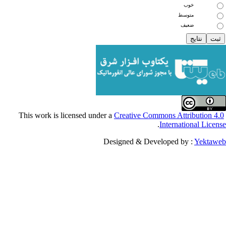
خوب
متوسط
ضعیف
Creative Commons Attribu
.
Internationa
Designed & Developed by :
Y