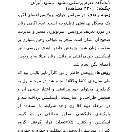
دانشگاه علوم پزشکی مشهد، مشهد، ایران
چکیده:
(۳۲۰ مشاهده)
زمینه و هدف:
در سراسر جهان،
پرولاپس اعضای لگن،
یک مشکل بهداشتی
قابل‌توجه است. عدم آگاهی زنان
در مورد تعریف
پرولاپس
، فیزیولوژی مسیر و مدیریت
صحیح آن ممکن است منجر به عواقب وخیم بسیاری بر
سلامت زنان شود. پژوهش حاضر باهدف بررسی تأثیر
اپلیکیشن خودمراقبتی بر دانش زنان مبتلا به پرولاپس
اعضای لگن انجام شد.
روش ­ها:
پژوهش حاضر از نوع کار‌آزمایی بالینی بود که
طی سال‌های 1402 و 1403 انجام شد. در مرحله اول به
گردآوری محتوای خود مراقبتی و اعتبار سنجی آن و
همچنین طراحی و اعتبار‌سنجی اپلیکیشن پرداخته شد و
در مرحله دوم 64 زن واجد شرایط با استفاده از
بلوک‌های جایگشتی به‌طور تصادفی در دو گروه
اپلیکیشن و کنترل (32=‌تعداد) قرار گرفتند. گروه
کنترل، آموزش­ها را به‌صورت پمفلت و چهره به چهره و