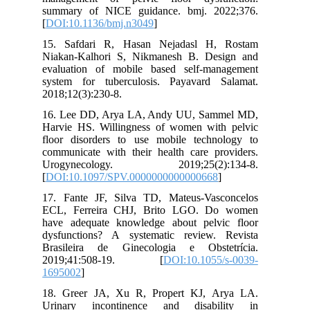
summary of NICE guidance. bmj. 2022;376.
[
DOI:10.1136/bmj.n3049
]
15. Safdari R, Hasan Nejadasl H, Rostam
Niakan-Kalhori S, Nikmanesh B. Design and
evaluation of mobile based self-management
system for tuberculosis. Payavard Salamat.
2018;12(3):230-8.
16. Lee DD, Arya LA, Andy UU, Sammel MD,
Harvie HS. Willingness of women with pelvic
floor disorders to use mobile technology to
communicate with their health care providers.
Urogynecology. 2019;25(2):134-8.
[
DOI:10.1097/SPV.0000000000000668
]
17. Fante JF, Silva TD, Mateus-Vasconcelos
ECL, Ferreira CHJ, Brito LGO. Do women
have adequate knowledge about pelvic floor
dysfunctions? A systematic review. Revista
Brasileira de Ginecologia e Obstetrícia.
2019;41:508-19. [
DOI:10.1055/s-0039-
1695002
]
18. Greer JA, Xu R, Propert KJ, Arya LA.
Urinary incontinence and disability in