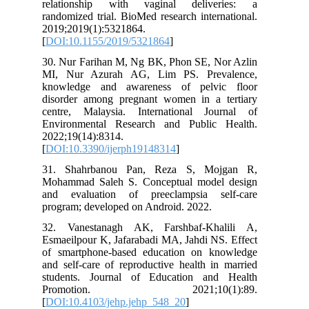
relationship with vaginal deliveries: a
randomized trial. BioMed research international.
2019;2019(1):5321864.
[
DOI:10.1155/2019/5321864
]
30. Nur Farihan M, Ng BK, Phon SE, Nor Azlin
MI, Nur Azurah AG, Lim PS. Prevalence,
knowledge and awareness of pelvic floor
disorder among pregnant women in a tertiary
centre, Malaysia. International Journal of
Environmental Research and Public Health.
2022;19(14):8314.
[
DOI:10.3390/ijerph19148314
]
31. Shahrbanou Pan, Reza S, Mojgan R,
Mohammad Saleh S. Conceptual model design
and evaluation of preeclampsia self-care
program; developed on Android. 2022.
32. Vanestanagh AK, Farshbaf-Khalili A,
Esmaeilpour K, Jafarabadi MA, Jahdi NS. Effect
of smartphone-based education on knowledge
and self-care of reproductive health in married
students. Journal of Education and Health
Promotion. 2021;10(1):89.
[
DOI:10.4103/jehp.jehp_548_20
]