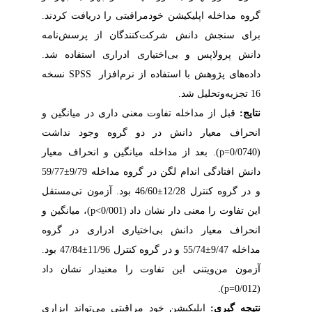
گروه مداخله اپلیکیشن خود‌مراقبتی را دریافت کردند.
برای سنجش دانش شرکت‌کنندگان از پرسش‌نامه
دانش پرولاپس و بی‌اختیاری ادراری استفاده شد.
نسخه
SPSS
داده‌های پژوهش با استفاده از نرم‌افزار
16 تجزیه
‌وتحلیل شد.
نتایج:
قبل از مداخله تفاوت معنی­ داری در میانگین و
انحراف­ معیار دانش در دو گروه وجود نداشت
). بعد از مداخله میانگین و انحراف­ معیار
p=
(0/0740
59/77
±
دانش افتادگی اندام لگن در گروه مداخله 9/79
‌مستقل
تی
46/60 بود. آزمون
±
و در گروه کنترل 12/28
)، میانگین و
p<
این تفاوت را معنی ­دار نشان داد (0/001
انحراف­ معیار دانش بی‌اختیاری ادراری در گروه
47/84 بود.
±
55/74 و در گروه کنترل 11/96
±
مداخله 9/47
آزمون من‌ویتنی این تفاوت را معنی­دار نشان داد
).
p=
(0/012
نتیجه­ گیری:
اپلیکیشن خود مراقبتی می‌تواند ابزاری