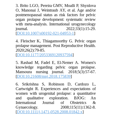
3. Brito LGO, Pereira GMV, Moalli P, Shynlova
O, Manonai J, Weintraub AY, et al. Age and/or
postmenopausal status as risk factors for pelvic
organ prolapse development: systematic review
with meta-analysis. International urogynecology
journal. 2022;33(1):15-29.
[
DOI:10.1007/s00192-021-04953-1
]
4. Fleischer K, Thiagamoorthy G. Pelvic organ
prolapse management. Post Reproductive Health.
2020;26(2):79-85.
[
DOI:10.1177/2053369120937594
]
5. Rashad M, Fadel E, El-Nemer A. Women's
knowledge regarding pelvic organ prolapse.
Mansoura nursing journal. 2018;5(3):57-67.
[
DOI:10.21608/mnj.2018.175839
]
6. Srikrishna S, Robinson D, Cardozo L,
Cartwright R. Experiences and expectations of
women with urogenital prolapse: a quantitative
and qualitative exploration. BJOG: An
International Journal of Obstetrics &
Gynaecology. 2008;115(11):1362-8.
[
DOI:10.1111/j.1471-0528.2008.01842.x
]