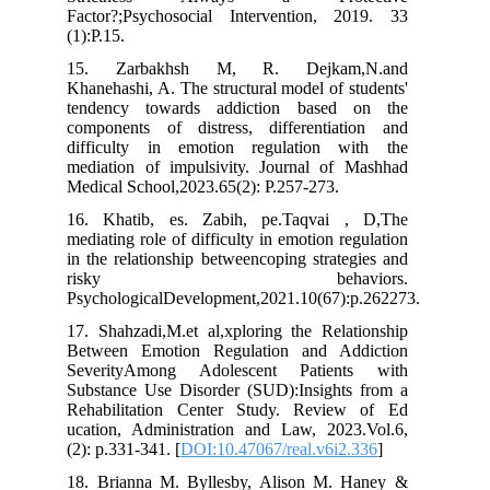
Factor?;Psychosocial Intervention, 2019. 33
(1):P.15.
15. Zarbakhsh M, R. Dejkam,N.and
Khanehashi, A. The structural model of students'
tendency towards addiction based on the
components of distress, differentiation and
difficulty in emotion regulation with the
mediation of impulsivity. Journal of Mashhad
Medical School,2023.65(2): P.257-273.
16. Khatib, es. Zabih, pe.Taqvai , D,The
mediating role of difficulty in emotion regulation
in the relationship betweencoping strategies and
risky behaviors.
PsychologicalDevelopment,2021.10(67):p.262273.
17. Shahzadi,M.et al,xploring the Relationship
Between Emotion Regulation and Addiction
SeverityAmong Adolescent Patients with
Substance Use Disorder (SUD):Insights from a
Rehabilitation Center Study. Review of Ed
ucation, Administration and Law, 2023.Vol.6,
(2): p.331-341. [
DOI:10.47067/real.v6i2.336
]
18. Brianna M. Byllesby, Alison M. Haney &