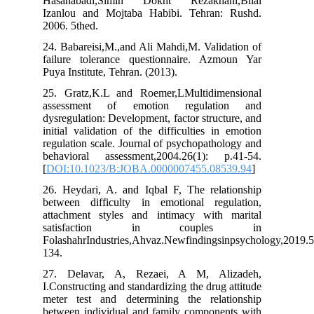
Hasanabadi,Simin Dokht Rezakhani,Bilal
Izanlou and Mojtaba Habibi. Tehran: Rushd.
2006. 5thed.
24. Babareisi,M.,and Ali Mahdi,M. Validation of
failure tolerance questionnaire. Azmoun Yar
Puya Institute, Tehran. (2013).
25. Gratz,K.L and Roemer,LMultidimensional
assessment of emotion regulation and
dysregulation: Development, factor structure, and
initial validation of the difficulties in emotion
regulation scale. Journal of psychopathology and
behavioral assessment,2004.26(1): p.41-54.
[
DOI:10.1023/B:JOBA.0000007455.08539.94
]
26. Heydari, A. and Iqbal F, The relationship
between difficulty in emotional regulation,
attachment styles and intimacy with marital
satisfaction in couples in
FolashahrIndustries,Ahvaz.Newfindingsinpsycholog
134.
27. Delavar, A, Rezaei, A M, Alizadeh,
I.Constructing and standardizing the drug attitude
meter test and determining the relationship
between individual and family components with