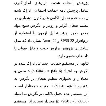
پژوهش انتخاب شدند. ابزارهای اندازه‌گیری
شامل پرسش نامه حمایت اجتماعی ادراک شده
زیمت، عدم تحمل ناکامی هارینگتون، دشواری در
تنظیم هیجان گراتز و رومر و نگرش سنج مواد
مخدر دلاور بودند. تحلیل آزمون با استفاده از
24 نشان داد که مدل
Amos
و
SPSS
22
نرم‌افزار
ساختاری پژوهش برازش خوب و قابل قبولی با
داده‌های تحقیق دارد.
نتایج:
اثر مستقیم حمایت اجتماعی ادراک شده بر
منفی و
<
(p
، 0/04
=
β
نگرش به اعتیاد (0/16-
معنادار و دشواری تنظیم هیجان بر نگرش به
مثبت و معنادار است.
<
(p
،00/0
=
β
اعتیاد (20/0
اثر مستقیم عدم تحمل ناکامی بر نگرش به اعتیاد
) معنادار نیست. اثر مستقیم
p
، 98/0>
=
β
(003/0-