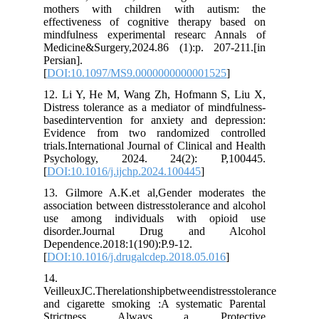
mothers with children with autism: the
effectiveness of cognitive therapy based on
mindfulness experimental researc Annals of
Medicine&Surgery,2024.86 (1):p. 207-211.[in
Persian].
[
DOI:10.1097/MS9.0000000000001525
]
12. Li Y, He M, Wang Zh, Hofmann S, Liu X,
Distress tolerance as a mediator of mindfulness-
basedintervention for anxiety and depression:
Evidence from two randomized controlled
trials.International Journal of Clinical and Health
Psychology, 2024. 24(2): P,100445.
[
DOI:10.1016/j.ijchp.2024.100445
]
13. Gilmore A.K.et al,Gender moderates the
association between distresstolerance and alcohol
use among individuals with opioid use
disorder.Journal Drug and Alcohol
Dependence.2018:1(190):P.9-12.
[
DOI:10.1016/j.drugalcdep.2018.05.016
]
14.
VeilleuxJC.Therelationshipbetweendistresstolerance
and cigarette smoking :A systematic Parental
Strictness Always a Protective