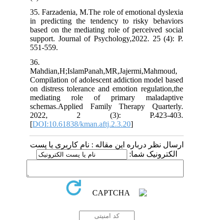
35. Farzadenia, M.The role of emotional dyslexia
in predicting the tendency to risky behaviors
based on the mediating role of perceived social
support. Journal of Psychology,2022. 25 (4): P.
551-559.
36.
Mahdian,H;IslamPanah,MR,Jajermi,Mahmoud,
Compilation of adolescent addiction model based
on distress tolerance and emotion regulation,the
mediating role of primary maladaptive
schemas.Applied Family Therapy Quarterly.
2022, 2 (3): P.423-403.
[
DOI:10.61838/kman.aftj.2.3.20
]
ارسال نظر درباره این مقاله : نام کاربری یا پست
الکترونیک شما: