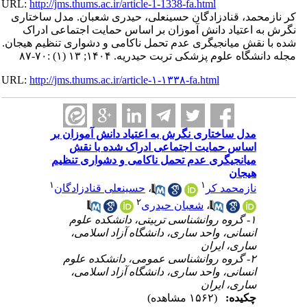
URL:
http://jms.thums.ac.ir/article-1-1338-fa.html
محمد، قنادزادگان حسینعلی، حیدری شعبان. مدل ساختاری
ه اعتیاد دانش آموزان بر اساس حمایت اجتماعی ادراک
ا نقش میانجیگری عدم تحمل ناکامی و دشواری تنظیم هیجان
گاه علوم پزشکی تربت حیدریه. ۱۴۰۴; ۱۳ (۱) :۷۰-۸۷
URL:
http://jms.thums.ac.ir/article-۱-۱۳۳۸-fa.html
مدل ساختاری نگرش به اعتیاد دانش آموزان بر
اساس حمایت اجتماعی ادراک شده با نقش
میانجیگری عدم تحمل ناکامی و دشواری تنظیم
هیجان
۱
۱
حسینعلی قنادزادگان
،
نازمحمد کر
۲
شعبان حیدری
،
۱- گروه روانشناسی تربیتی، دانشکده علوم
انسانی، واحد ساری، دانشگاه آزاد اسلامی،
ساری، ایران
۲- گروه روانشناسی عمومی، دانشکده علوم
انسانی، واحد ساری، دانشگاه آزاد اسلامی،
ساری، ایران
چکیده:
(۱۵۶۲ مشاهده)