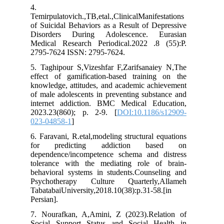
4.
Temirpulatovich.,TB,etal.,ClinicalManifestations
of Suicidal Behaviors as a Result of Depressive
Disorders During Adolescence. Eurasian
Medical Research Periodical.2022 .8 (55):P.
2795-7624 ISSN: 2795-7624.
5. Taghipour S,Vizeshfar F,Zarifsanaiey N,The
effect of gamification-based training on the
knowledge, attitudes, and academic achievement
of male adolescents in preventing substance and
internet addiction. BMC Medical Education,
2023.23(860); p. 2-9. [
DOI:10.1186/s12909-
023-04858-1
]
6. Faravani, R.etal,modeling structural equations
for predicting addiction based on
dependence/incompetence schema and distress
tolerance with the mediating role of brain-
behavioral systems in students.Counseling and
Psychotherapy Culture Quarterly,Allameh
TabatabaiUniversity,2018.10(38):p.31-58.[in
Persian].
7. Nourafkan, A,Amini, Z (2023).Relation of
Social Support Status and Social Health in