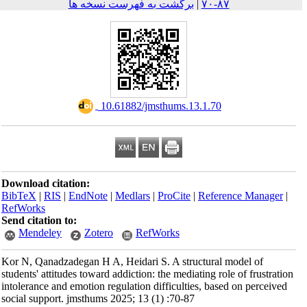
برگشت به فهرست نسخه ها
|
۸۷-۷۰
‎ 10.61882/jmsthums.13.1.70
Download citation:
BibTeX
|
RIS
|
EndNote
|
Medlars
|
ProCite
|
Reference Mana
RefWorks
Send citation to:
Mendeley
Zotero
RefWorks
Kor N, Qanadzadegan H A, Heidari S. A structural model of
students' attitudes toward addiction: the mediating role of frust
intolerance and emotion regulation difficulties, based on perc
social support. jmsthums 2025; 13 (1) :70-87