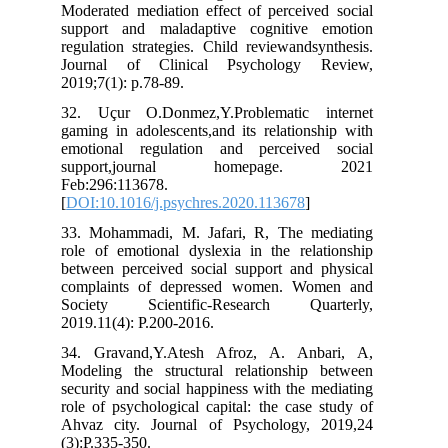
Moderated mediation effect of perceived social
support and maladaptive cognitive emotion
regulation strategies. Child reviewandsynthesis.
Journal of Clinical Psychology Review,
2019;7(1): p.78-89.
32. Uçur O.Donmez,Y.Problematic internet
gaming in adolescents,and its relationship with
emotional regulation and perceived social
support,journal homepage. 2021
Feb:296:113678.
[
DOI:10.1016/j.psychres.2020.113678
]
33. Mohammadi, M. Jafari, R, The mediating
role of emotional dyslexia in the relationship
between perceived social support and physical
complaints of depressed women. Women and
Society Scientific-Research Quarterly,
2019.11(4): P.200-2016.
34. Gravand,Y.Atesh Afroz, A. Anbari, A,
Modeling the structural relationship between
security and social happiness with the mediating
role of psychological capital: the case study of
Ahvaz city. Journal of Psychology, 2019,24
(3):P.335-350.