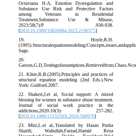
Octaviana H.A, Emotion Dysregulation and
Substance Use Risk and Protective Factors
among Veterans in Residential
Treatment,Substance Use & Misuse,
2023;58(7):P .930-938.
[
DOI:10.1080/10826084.2023.2196575
]
19. Hoyle,R.H.
(1995).Structuralequationmodeling:Concepts,issue
Sage.
20.
Garson,G.D,Testingofassumptions.Retrievedfrom.C
21. Kline,R.B.(2005).Principles and practices of
structural equation modeling (2nd Eds.).New
York: Guilford.2007.
22. Shakeri,J.et al, Social support: A mixed
blessing for women in substance abuse treatment.
Journal of social work practice in the
addictions,2020.10(3): P. 257-282.
[
DOI:10.1080/1533256X.2010.500970
]
23. Mirz,L.et al,.Translated by Hasan Pasha
Sharifi, Waliullah,Farzad,Hamid Reza