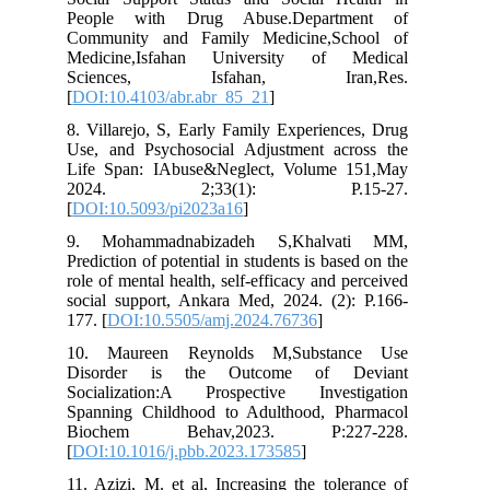
People with Drug Abuse.Department of
Community and Family Medicine,School of
Medicine,Isfahan University of Medical
Sciences, Isfahan, Iran,Res.
[
DOI:10.4103/abr.abr_85_21
]
8. Villarejo, S, Early Family Experiences, Drug
Use, and Psychosocial Adjustment across the
Life Span: IAbuse&Neglect, Volume 151,May
2024. 2;33(1): P.15-27.
[
DOI:10.5093/pi2023a16
]
9. Mohammadnabizadeh S,Khalvati MM,
Prediction of potential in students is based on the
role of mental health, self-efficacy and perceived
social support, Ankara Med, 2024. (2): P.166-
177. [
DOI:10.5505/amj.2024.76736
]
10. Maureen Reynolds M,Substance Use
Disorder is the Outcome of Deviant
Socialization:A Prospective Investigation
Spanning Childhood to Adulthood, Pharmacol
Biochem Behav,2023. P:227-228.
[
DOI:10.1016/j.pbb.2023.173585
]
11. Azizi, M. et al, Increasing the tolerance of