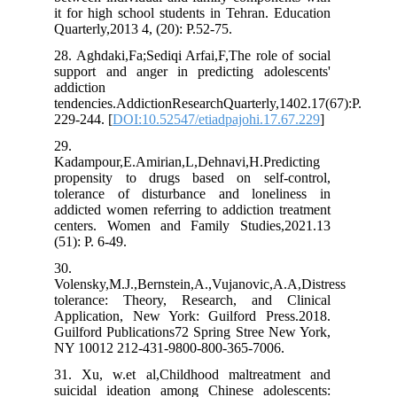
it for high school students in Tehran. Education
Quarterly,2013 4, (20): P.52-75.
28. Aghdaki,Fa;Sediqi Arfai,F,The role of social
support and anger in predicting adolescents'
addiction
tendencies.AddictionResearchQuarterly,1402.17(67)
229-244. [
DOI:10.52547/etiadpajohi.17.67.229
]
29.
Kadampour,E.Amirian,L,Dehnavi,H.Predicting
propensity to drugs based on self-control,
tolerance of disturbance and loneliness in
addicted women referring to addiction treatment
centers. Women and Family Studies,2021.13
(51): P. 6-49.
30.
Volensky,M.J.,Bernstein,A.,Vujanovic,A.A,Distress
tolerance: Theory, Research, and Clinical
Application, New York: Guilford Press.2018.
Guilford Publications72 Spring Stree New York,
NY 10012 212-431-9800-800-365-7006.
31. Xu, w.et al,Childhood maltreatment and
suicidal ideation among Chinese adolescents: