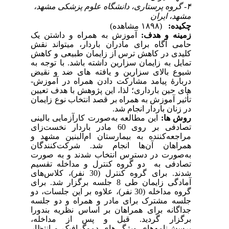
۴- گروه پرستاری، دانشگاه علوم پزشکی مشهد،
مشهد، ایران
چکیده:
(۱۸۹۸ مشاهده)
زمینه و هدف:
آموزش به همراه و داشتن یک
حامی آگاه برای مادران باردار، می­تواند نقش
کلیدی در کاهش ترس از زایمان طبیعی و کاهش
تمایل به زایمان سزارین داشته باشد. با توجه به
شیوع بالای سزارین و یافته­ های ضد و نقیض
دربارۀ پیامد مشارکت دادن همراه در آموزش­
های حین بارداری؛
لذا،
این پژوهش با هدف تعیین
تأثیر آموزش به همراه بر قصد انتخاب نوع زایمان
در زنان باردار انجام شد.
روش­ ها:
این مطالعه به‌صورت کارآزمایی بالینی
تصادفی بر روی 60 مادر باردار نخست‌زای
مراجعه‌کننده به بیمارستان ام‌البنین مشهد و
همراهان آن‌ها انجام شد. شرکت‌کنندگان
به‌صورت در دسترس انتخاب شدند و به صورت
تصادفی به دو گروه کنترل و مداخله تقسیم
شدند. برای گروه کنترل (30 نفر)، کلاس‌های
آمادگی زایمان طی 8 جلسه برگزار شد. برای
گروه مداخله (30 نفر)، علاوه بر این جلسات، دو
جلسه مشترک برای مادر و همراه و دو جلسه
جداگانه برای همراهان بر اساس نظریه بندورا
برگزار گردید. قبل و پس از مداخله،
پرسش‌نامه‌های ویژگی‌های دموگرافیک و انتظار