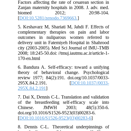
Factors affecting the rate of cesarean section in
Zanjan maternity hospitals in 2008. J. adv. med.
biomed 2012; 20:98-104.
[
DOI:10.5281/zenodo.7369663.
]
5. Keshavarz M, Shariati M, Jahdi F. Effects of
complementary therapies on pain and labor
outcomes in nuliparous women referred to
delivery unit in Fatemiyeh Hospital in Shahrood
city (2003-2005). Med Sci Journal of IMU-TMB
2008; 18:245-50.doi: //tmuj.iautmu.ac.ir/article-1-
170-en.html
6. Bandura A. Self-efficacy: toward a unifying
theory of behavioral change. Psychological
review 1977; 84(2):191. doi.org/10.1037/0033-
295X.84.2.191. [
DOI:10.1037//0033-
295X.84.2.191
]
7. Dai X, Dennis C-L. Translation and validation
of the breastfeeding self-efficacy scale into
Chinese. JMWH 2003; 48(5):350-6.
doi.org/10.1016/S1526-9523(03)00283-6.
[
DOI:10.1016/S1526-9523(03)00283-6
]
8. Dennis C-L. Theoretical underpinnings of