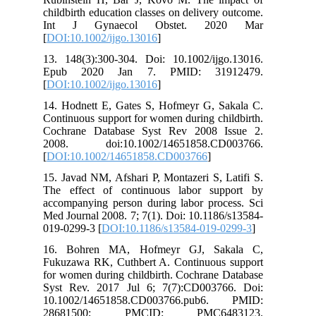
childbirth education classes on delivery outcome.
Int J Gynaecol Obstet. 2020 Mar
[
DOI:10.1002/ijgo.13016
]
13. 148(3):300-304. Doi: 10.1002/ijgo.13016.
Epub 2020 Jan 7. PMID: 31912479.
[
DOI:10.1002/ijgo.13016
]
14. Hodnett E, Gates S, Hofmeyr G, Sakala C.
Continuous support for women during childbirth.
Cochrane Database Syst Rev 2008 Issue 2.
2008. doi:10.1002/14651858.CD003766.
[
DOI:10.1002/14651858.CD003766
]
15. Javad NM, Afshari P, Montazeri S, Latifi S.
The effect of continuous labor support by
accompanying person during labor process. Sci
Med Journal 2008. 7; 7(1). Doi: 10.1186/s13584-
019-0299-3 [
DOI:10.1186/s13584-019-0299-3
]
16. Bohren MA, Hofmeyr GJ, Sakala C,
Fukuzawa RK, Cuthbert A. Continuous support
for women during childbirth. Cochrane Database
Syst Rev. 2017 Jul 6; 7(7):CD003766. Doi:
10.1002/14651858.CD003766.pub6. PMID:
28681500; PMCID: PMC6483123.