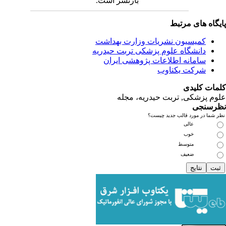
بازنشر است.
ای مرتبط
یسیون نشریات وزارت بهداشت
نشگاه علوم پزشکی تربت حیدریه
مانه اطلاعات پژوهشی ایران
کت یکتاوب
یدی
کی, تربت حیدریه، مجله
ی
مورد قالب جدید چیست؟
عالی
خوب
متوسط
ضعیف