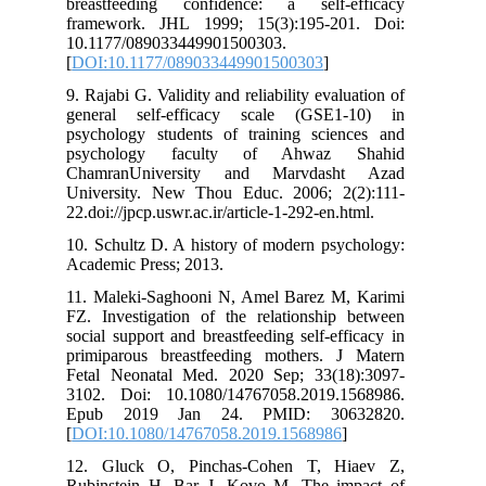
breastfeeding confidence: a self-efficacy
framework. JHL 1999; 15(3):195-201. Doi:
10.1177/089033449901500303.
[
DOI:10.1177/089033449901500303
]
9. Rajabi G. Validity and reliability evaluation of
general self-efficacy scale (GSE1-10) in
psychology students of training sciences and
psychology faculty of Ahwaz Shahid
ChamranUniversity and Marvdasht Azad
University. New Thou Educ. 2006; 2(2):111-
22.doi://jpcp.uswr.ac.ir/article-1-292-en.html.
10. Schultz D. A history of modern psychology:
Academic Press; 2013.
11. Maleki-Saghooni N, Amel Barez M, Karimi
FZ. Investigation of the relationship between
social support and breastfeeding self-efficacy in
primiparous breastfeeding mothers. J Matern
Fetal Neonatal Med. 2020 Sep; 33(18):3097-
3102. Doi: 10.1080/14767058.2019.1568986.
Epub 2019 Jan 24. PMID: 30632820.
[
DOI:10.1080/14767058.2019.1568986
]
12. Gluck O, Pinchas-Cohen T, Hiaev Z,
Rubinstein H, Bar J, Kovo M. The impact of