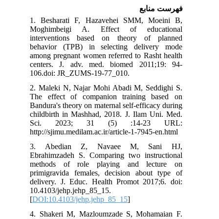
فهرست منابع
1. Besharati F, Hazavehei SMM, Moeini B,
Moghimbeigi A. Effect of educational
interventions based on theory of planned
behavior (TPB) in selecting delivery mode
among pregnant women referred to Rasht health
centers. J. adv. med. biomed 2011;19: 94-
106.doi: JR_ZUMS-19-77_010.
2. Maleki N, Najar Mohi Abadi M, Seddighi S.
The effect of companion training based on
Bandura's theory on maternal self-efficacy during
childbirth in Mashhad, 2018. J. Ilam Uni. Med.
Sci. 2023; 31 (5) :14-23 URL:
http://sjimu.medilam.ac.ir/article-1-7945-en.html
3. Abedian Z, Navaee M, Sani HJ,
Ebrahimzadeh S. Comparing two instructional
methods of role playing and lecture on
primigravida females, decision about type of
delivery. J. Educ. Health Promot 2017;6. doi:
10.4103/jehp.jehp_85_15.
[
DOI:10.4103/jehp.jehp_85_15
]
4. Shakeri M, Mazloumzade S, Mohamaian F.