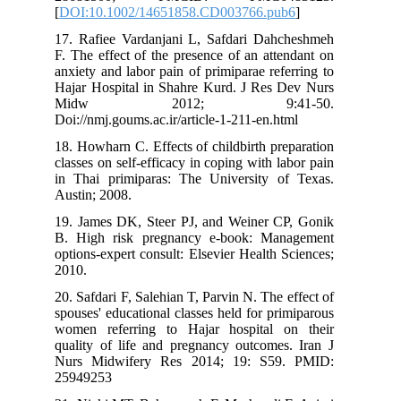
[
DOI:10.1002/14651858.CD003766.pub6
]
17. Rafiee Vardanjani L, Safdari Dahcheshmeh
F. The effect of the presence of an attendant on
anxiety and labor pain of primiparae referring to
Hajar Hospital in Shahre Kurd. J Res Dev Nurs
Midw 2012; 9:41-50.
Doi://nmj.goums.ac.ir/article-1-211-en.html
18. Howharn C. Effects of childbirth preparation
classes on self-efficacy in coping with labor pain
in Thai primiparas: The University of Texas.
Austin; 2008.
19. James DK, Steer PJ, and Weiner CP, Gonik
B. High risk pregnancy e-book: Management
options-expert consult: Elsevier Health Sciences;
2010.
20. Safdari F, Salehian T, Parvin N. The effect of
spouses' educational classes held for primiparous
women referring to Hajar hospital on their
quality of life and pregnancy outcomes. Iran J
Nurs Midwifery Res 2014; 19: S59. PMID:
25949253