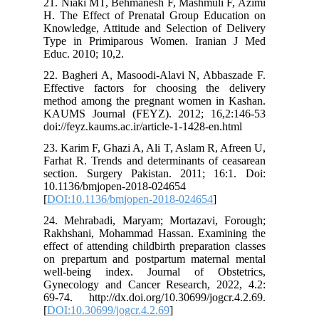
21. Niaki MT, Behmanesh F, Mashmuli F, Azimi
H. The Effect of Prenatal Group Education on
Knowledge, Attitude and Selection of Delivery
Type in Primiparous Women. Iranian J Med
Educ. 2010; 10,2.
22. Bagheri A, Masoodi-Alavi N, Abbaszade F.
Effective factors for choosing the delivery
method among the pregnant women in Kashan.
KAUMS Journal (FEYZ). 2012; 16,2:146-53
doi://feyz.kaums.ac.ir/article-1-1428-en.html
23. Karim F, Ghazi A, Ali T, Aslam R, Afreen U,
Farhat R. Trends and determinants of ceasarean
section. Surgery Pakistan. 2011; 16:1. Doi:
10.1136/bmjopen-2018-024654
[
DOI:10.1136/bmjopen-2018-024654
]
24. Mehrabadi, Maryam; Mortazavi, Forough;
Rakhshani, Mohammad Hassan. Examining the
effect of attending childbirth preparation classes
on prepartum and postpartum maternal mental
well-being index. Journal of Obstetrics,
Gynecology and Cancer Research, 2022, 4.2:
69-74.‏ http://dx.doi.org/10.30699/jogcr.4.2.69.
[
DOI:10.30699/jogcr.4.2.69
]