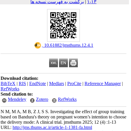
برگشت به فهرست نسخه ها
|
۱۳-۱
‎ 10.61882/jmsthums.12.4.1
Download citation:
BibTeX
|
RIS
|
EndNote
|
Medlars
|
ProCite
|
Reference Mana
RefWorks
Send citation to:
Mendeley
Zotero
RefWorks
N M, M A, M B, Z J, S S. Investigating the effect of group tr
based on Bandura's theory on pregnant women’s intention to 
the delivery mode: A clinical trial. jmsthums 2025; 12 (4) :1-1
URL:
http://jms.thums.ac.ir/article-1-1381-fa.html