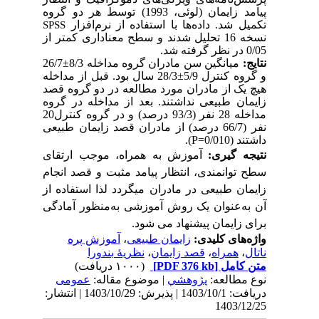
پیامد زایمان (لوئی، 1993) توسط هر دو گروه
تکمیل شد. داده‌ها با استفاده از نرم‌افزار
SPSS
نسخه 16 تحلیل شدند و سطح معناداری کمتر از
0/05 در نظر گرفته شد.
26/7
±
میانگین سن مادران گروه مداخله 8/3
نتایج:
قبل از مداخله
28/3 سال بود.
±
و گروه کنترل 5/9
هیچ یک از مادران مورد مطالعه در دو گروه قصد
زایمان طبیعی نداشتند. بعد از مداخله در گروه
مداخله 28 نفر (93/3 درصد) و در گروه کنترل20
نفر (66/7 درصد) از مادران قصد زایمان طبیعی
.
)
P
داشتند (0/010=
نتیجه­ گیری:
آموزش به همراه، موجب ارتقای
سطح توانمندی، انتظار پیامد مثبت و قصد انجام
زایمان طبیعی در مادران می­گردد لذا استفاده از
آن به‌عنوان یک روش آموزشی به‌منظور آمادگی
برای زایمان پیشنهاد می­ شود.
آموزش پره
،
زایمان طبیعی
واژه‌های کلیدی:
نظریۀ بندورا
،
قصد زایمان
،
همراه
،
ناتال
(۱۰۰۰ دریافت)
[PDF 376 kb]
متن کامل
نوع مطالعه:
پژوهشي
| موضوع مقاله:
عمومى
دریافت: 1403/10/1 | پذیرش: 1403/10/29 | انتشار:
1403/12/25