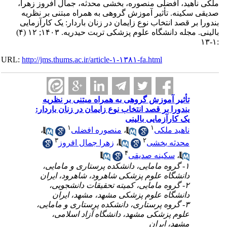
ناهید، افضلی منصوره، بخشی محدثه، جمال افروز زهرا
سکینه. تأثیر آموزش گروهی به همراه مبتنی بر نظریه
 بر قصد انتخاب نوع زایمان در زنان باردار: یک کارآزمایی
بالینی. مجله دانشگاه علوم پزشکی تربت حیدریه. ۱۴۰۳; ۱۲ (۴)
URL:
http://jms.thums.ac.ir/article-۱-۱۳۸۱-fa.html
تأثیر آموزش گروهی به همراه مبتنی بر نظریه
بندورا بر قصد انتخاب نوع زایمان در زنان باردار:
یک کارآزمایی بالینی
۱
۱
،
منصوره افضلی
،
ناهید ملکی
۳
۲
زهرا جمال افروز
،
محدثه بخشی
۴
سکینه صدیقی
،
۱- گروه مامایی، دانشکده پرستاری و مامایی،
دانشگاه علوم پزشکی شاهرود، شاهرود، ایران
۲- گروه مامایی، کمیته تحقیقات دانشجویی،
دانشگاه علوم پزشکی مشهد، مشهد، ایران
۳- گروه پرستاری، دانشکده پرستاری و مامایی،
علوم پزشکی مشهد، دانشگاه آزاد اسلامی،
مشهد، ایران