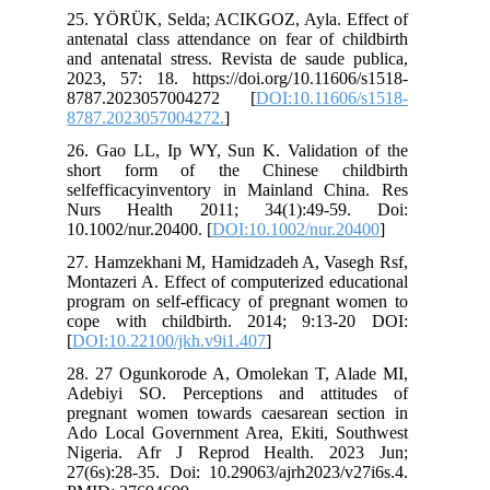
25. YÖRÜK, Selda; ACIKGOZ, Ayla. Effect of
antenatal class attendance on fear of childbirth
and antenatal stress. Revista de saude publica,
2023, 57: 18. https://doi.org/10.11606/s1518-
8787.2023057004272 [
DOI:10.11606/s1518-
8787.2023057004272.
]
26. Gao LL, Ip WY, Sun K. Validation of the
short form of the Chinese childbirth
selfefficacyinventory in Mainland China. Res
Nurs Health 2011; 34(1):49-59. Doi:
10.1002/nur.20400. [
DOI:10.1002/nur.20400
]
27. Hamzekhani M, Hamidzadeh A, Vasegh Rsf,
Montazeri A. Effect of computerized educational
program on self-efficacy of pregnant women to
cope with childbirth. 2014; 9:13-20 DOI:
[
DOI:10.22100/jkh.v9i1.407
]
28. 27 Ogunkorode A, Omolekan T, Alade MI,
Adebiyi SO. Perceptions and attitudes of
pregnant women towards caesarean section in
Ado Local Government Area, Ekiti, Southwest
Nigeria. Afr J Reprod Health. 2023 Jun;
27(6s):28-35. Doi: 10.29063/ajrh2023/v27i6s.4.