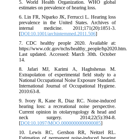
5. World Health Organization. WHO global
estimates on prevalence of hearing loss.
6. Lin FR, Niparko JK, Ferrucci L. Hearing loss
prevalence in the United States. Archives of
internal medicine. 2011;171(20):1851-3.
[
DOI:10.1001/archinternmed.2011.506
]
7. CDC healthy people 2020. Available at:
https://www.cdc.gov/nchs/healthy_people/hp2020.h
Last updated. Accessed: March 30th. October
14.
8. Jafari MJ, Karimi A, Haghshenas M.
Extrapolation of experimental field study to a
National Occupational Noise Exposure Standard.
International Journal of Occupational Hygiene.
2010:63-8.
9. Ivory R, Kane R, Diaz RC. Noise-induced
hearing loss: a recreational noise perspective.
Current opinion in otolaryngology & head and
neck surgery. 2014;22(5):394-8.
[
DOI:10.1097/MOO.0000000000000085
]
10. Lewis RC, Gershon RR, Neitzel RL.
Estimation of permanent noise-induced hearing