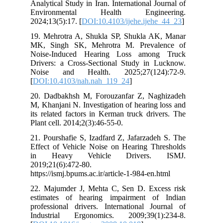
Analytical Study in Iran. International Journal of
Environmental Health Engineering.
2024;13(5):17. [
DOI:10.4103/ijehe.ijehe_44_23
]
19. Mehrotra A, Shukla SP, Shukla AK, Manar
MK, Singh SK, Mehrotra M. Prevalence of
Noise-Induced Hearing Loss among Truck
Drivers: a Cross-Sectional Study in Lucknow.
Noise and Health. 2025;27(124):72-9.
[
DOI:10.4103/nah.nah_119_24
]
20. Dadbakhsh M, Forouzanfar Z, Naghizadeh
M, Khanjani N. Investigation of hearing loss and
its related factors in Kerman truck drivers. The
Plant cell. 2014;2(3):46-55-0.
21. Pourshafie S, Izadfard Z, Jafarzadeh S. The
Effect of Vehicle Noise on Hearing Thresholds
in Heavy Vehicle Drivers. ISMJ.
2019;21(6):472-80.
https://ismj.bpums.ac.ir/article-1-984-en.html
22. Majumder J, Mehta C, Sen D. Excess risk
estimates of hearing impairment of Indian
professional drivers. International Journal of
Industrial Ergonomics. 2009;39(1):234-8.