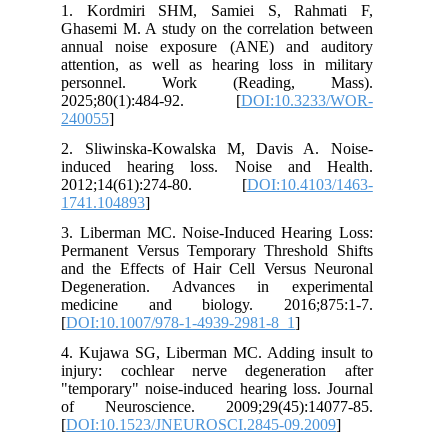
1. Kordmiri SHM, Samiei S, Rahmati F,
Ghasemi M. A study on the correlation between
annual noise exposure (ANE) and auditory
attention, as well as hearing loss in military
personnel. Work (Reading, Mass).
2025;80(1):484-92. [
DOI:10.3233/WOR-
240055
]
2. Sliwinska-Kowalska M, Davis A. Noise-
induced hearing loss. Noise and Health.
2012;14(61):274-80. [
DOI:10.4103/1463-
1741.104893
]
3. Liberman MC. Noise-Induced Hearing Loss:
Permanent Versus Temporary Threshold Shifts
and the Effects of Hair Cell Versus Neuronal
Degeneration. Advances in experimental
medicine and biology. 2016;875:1-7.
[
DOI:10.1007/978-1-4939-2981-8_1
]
4. Kujawa SG, Liberman MC. Adding insult to
injury: cochlear nerve degeneration after
"temporary" noise-induced hearing loss. Journal
of Neuroscience. 2009;29(45):14077-85.
[
DOI:10.1523/JNEUROSCI.2845-09.2009
]