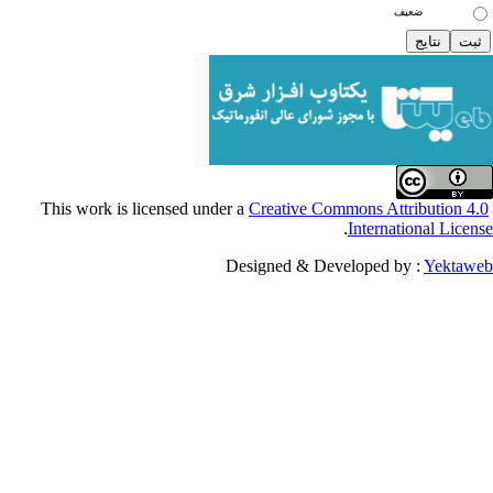
ضعیف
Creative Commons Attribu
.
Internationa
Designed & Developed by :
Y