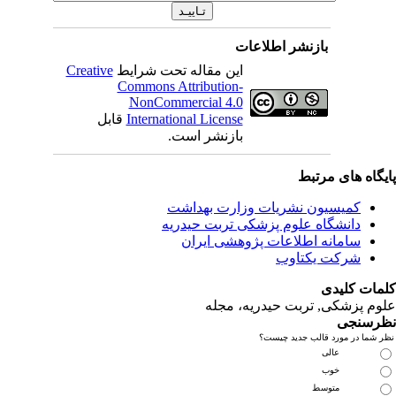
بازنشر اطلاعات
Creative
این مقاله تحت شرایط
Commons Attribution-
NonCommercial 4.0
قابل
International License
بازنشر است.
ای مرتبط
یسیون نشریات وزارت بهداشت
نشگاه علوم پزشکی تربت حیدریه
مانه اطلاعات پژوهشی ایران
کت یکتاوب
یدی
کی, تربت حیدریه، مجله
ی
مورد قالب جدید چیست؟
عالی
خوب
متوسط