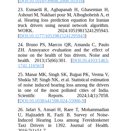
[
DOI:10.1016/j.ergon.2008.10.018
]
23. Esmaeili R, Aghapanah H, Ghasemian H,
Ashouri M, Nakhaei pour M, Alboghobeish A, et
al. Hearing loss prediction equation for Iranian
truck drivers using neural network algorithm.
WORK. 2024:10519815241295943.
[
DOI:10.1177/10519815241295943
]
24. Bruno PS, Marcos QR, Amanda C, Paulo
ZH. Annoyance evaluation and the effect of
noise on the health of bus drivers. Noise and
health. 2013;15(66):301. [
DOI:10.4103/1463-
1741.116561
]
25. Manar MK, Singh SK, Bajpai PK, Verma V,
Shukla SP, Singh NK, et al. Statistical estimation
of noise induced hearing loss among the drivers
in one of the most polluted cities of India.
Scientific Reports. 2024;14(1):7058.
[
DOI:10.1038/s41598-024-55906-9
]
26. Jafari S, Ansari H, Raee T, Mohammadian
U, Hajizadeh R, Fazli B. Survey of Noise-
Induced Hearing Loss among Fereidonkener
Taxi Drivers in 1392. Journal of Health.
2016;7(1):51-7.