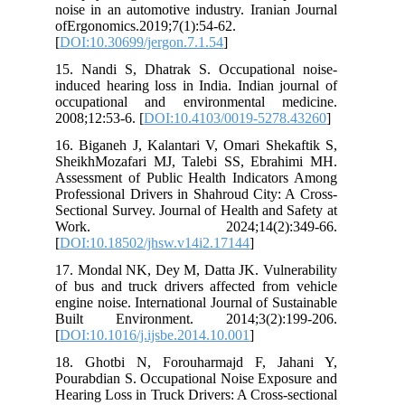
noise in an automotive industry. Iranian Journal
ofErgonomics.2019;7(1):54-62.
[
DOI:10.30699/jergon.7.1.54
]
15. Nandi S, Dhatrak S. Occupational noise-
induced hearing loss in India. Indian journal of
occupational and environmental medicine.
2008;12:53-6. [
DOI:10.4103/0019-5278.43260
]
16. Biganeh J, Kalantari V, Omari Shekaftik S,
SheikhMozafari MJ, Talebi SS, Ebrahimi MH.
Assessment of Public Health Indicators Among
Professional Drivers in Shahroud City: A Cross-
Sectional Survey. Journal of Health and Safety at
Work. 2024;14(2):349-66.
[
DOI:10.18502/jhsw.v14i2.17144
]
17. Mondal NK, Dey M, Datta JK. Vulnerability
of bus and truck drivers affected from vehicle
engine noise. International Journal of Sustainable
Built Environment. 2014;3(2):199-206.
[
DOI:10.1016/j.ijsbe.2014.10.001
]
18. Ghotbi N, Forouharmajd F, Jahani Y,
Pourabdian S. Occupational Noise Exposure and
Hearing Loss in Truck Drivers: A Cross-sectional