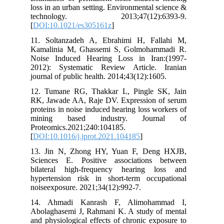
loss in an urban setting. Environmental science &
technology. 2013;47(12):6393-9.
[
DOI:10.1021/es305161z
]
11. Soltanzadeh A, Ebrahimi H, Fallahi M,
Kamalinia M, Ghassemi S, Golmohammadi R.
Noise Induced Hearing Loss in Iran:(1997-
2012): Systematic Review Article. Iranian
journal of public health. 2014;43(12):1605.
12. Tumane RG, Thakkar L, Pingle SK, Jain
RK, Jawade AA, Raje DV. Expression of serum
proteins in noise induced hearing loss workers of
mining based industry. Journal of
Proteomics.2021;240:104185.
[
DOI:10.1016/j.jprot.2021.104185
]
13. Jin N, Zhong HY, Yuan F, Deng HXJB,
Sciences E. Positive associations between
bilateral high-frequency hearing loss and
hypertension risk in short-term occupational
noiseexposure. 2021;34(12):992-7.
14. Ahmadi Kanrash F, Alimohammad I,
Abolaghasemi J, Rahmani K. A study of mental
and physiological effects of chronic exposure to