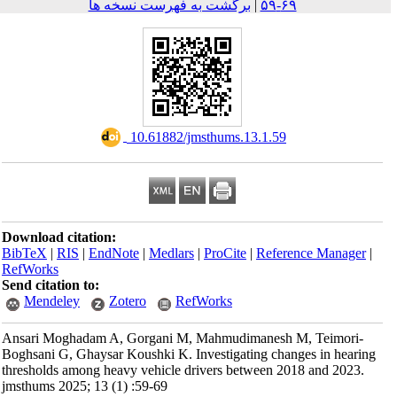
برگشت به فهرست نسخه ها
|
۶۹-۵۹
‎ 10.61882/jmsthums.13.1.59
Download citation:
BibTeX
|
RIS
|
EndNote
|
Medlars
|
ProCite
|
Reference Mana
RefWorks
Send citation to:
Mendeley
Zotero
RefWorks
Ansari Moghadam A, Gorgani M, Mahmudimanesh M, Teimo
Boghsani G, Ghaysar Koushki K. Investigating changes in he
thresholds among heavy vehicle drivers between 2018 and 20
jmsthums 2025; 13 (1) :59-69