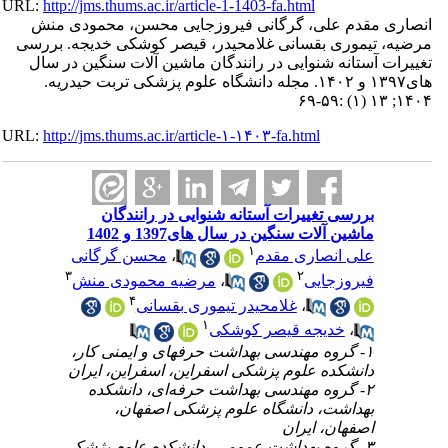
URL:
http://jms.thums.ac.ir/article-1-1403-fa.html
ی مقدم علی، گرگانی فیروزجایی محسن، محمودی منش
 تیموری بقسانی غلامحیدر، قیصر کوشکی خدیجه. بررسی
ت آستانه شنوایی در رانندگان ماشین آلات سنگین در سال
های۱۳۹۷ و ۱۴۰۲. مجله دانشگاه علوم پزشکی تربت حیدریه.
URL:
http://jms.thums.ac.ir/article-۱-۱۴۰۳-fa.html
بررسی تغییرات آستانه شنوایی در رانندگان
ماشین آلات سنگین در سال های1397 و 1402
۱
محسن گرگانی
،
علی انصاری مقدم
۳
۲
مرضیه محمودی منش
،
فیروزجایی
۴
غلامحیدر تیموری بقسانی
،
۱
خدیجه قیصر کوشکی
،
۱- گروه مهندسی بهداشت حرفهای و ایمنی کار،
دانشکده علوم پزشکی اسفراین، اسفراین، ایران
۲- گروه مهندسی بهداشت حرفه‌ای، دانشکده
بهداشت، دانشگاه علوم پزشکی اصفهان،
اصفهان، ایران
۳- گروه بهداشت عمومی، دانشکده علوم پژشکی