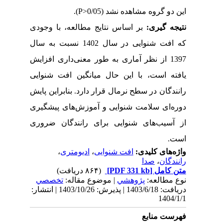
).
P
<
این دو گروه مشاهده نشد (0/05
نتیجه­ گیری:
بر اساس نتایج مطالعه، با وجودی
که افت شنوایی در سال 1402 نسبت به سال
1397 از نظر آماری به طور معنی‌داری افزایش
یافته است،
با این حال میانگین افت شنوایی
رانندگان در سطح نرمال قرار دارد. بنابراین پایش
دوره‌ای سلامت شنوایی و آموزش‌های پیشگیری
از آسیب‌های شنوایی برای رانندگان ضروری
.
است
،
ادیومتری
،
افت شنوایی
واژه‌های کلیدی:
صدا
،
رانندگان
(۸۶۴ دریافت)
[PDF 331 kb]
متن کامل
نوع مطالعه:
پژوهشي
| موضوع مقاله:
تخصصي
دریافت: 1403/6/18 | پذیرش: 1403/10/26 | انتشار:
1404/1/1
فهرست منابع