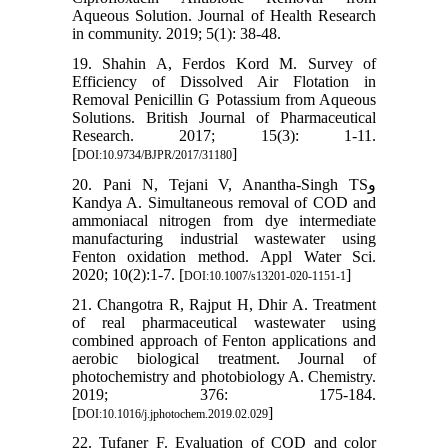
Aqueous Solution. Journal of Health Research
in community. 2019; 5(1): 38-48.
19. Shahin A, Ferdos Kord M. Survey of
Efficiency of Dissolved Air Flotation in
Removal Penicillin G Potassium from Aqueous
Solutions. British Journal of Pharmaceutical
Research. 2017; 15(3): 1-11.
[
]
DOI:10.9734/BJPR/2017/31180
20. Pani N, Tejani V, Anantha-Singh TSو
Kandya A. Simultaneous removal of COD and
ammoniacal nitrogen from dye intermediate
manufacturing industrial wastewater using
Fenton oxidation method. Appl Water Sci.
2020; 10(2):1-7. [
]
DOI:10.1007/s13201-020-1151-1
21. Changotra R, Rajput H, Dhir A. Treatment
of real pharmaceutical wastewater using
combined approach of Fenton applications and
aerobic biological treatment. Journal of
photochemistry and photobiology A. Chemistry.
2019; 376: 175-184.
[
]
DOI:10.1016/j.jphotochem.2019.02.029
22. Tufaner F. Evaluation of COD and color