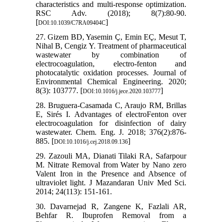
characteristics and multi-response optimization.
RSC Adv. (2018); 8(7):80-90.
[
]
DOI:10.1039/C7RA09404C
27. Gizem BD, Yasemin Ç, Emin EÇ, Mesut T,
Nihal B, Cengiz Y. Treatment of pharmaceutical
wastewater by combination of
electrocoagulation, electro-fenton and
photocatalytic oxidation processes. Journal of
Environmental Chemical Engineering. 2020;
8(3): 103777. [
]
DOI:10.1016/j.jece.2020.103777
28. Bruguera-Casamada C, Araujo RM, Brillas
E, Sirés I. Advantages of electroFenton over
electrocoagulation for disinfection of dairy
wastewater. Chem. Eng. J. 2018; 376(2):876-
885. [
]
DOI:10.1016/j.cej.2018.09.136
29. Zazouli MA, Dianati Tilaki RA, Safarpour
M. Nitrate Removal from Water by Nano zero
Valent Iron in the Presence and Absence of
ultraviolet light. J Mazandaran Univ Med Sci.
2014; 24(113): 151-161.
30. Davarnejad R, Zangene K, Fazlali AR,
Behfar R. Ibuprofen Removal from a