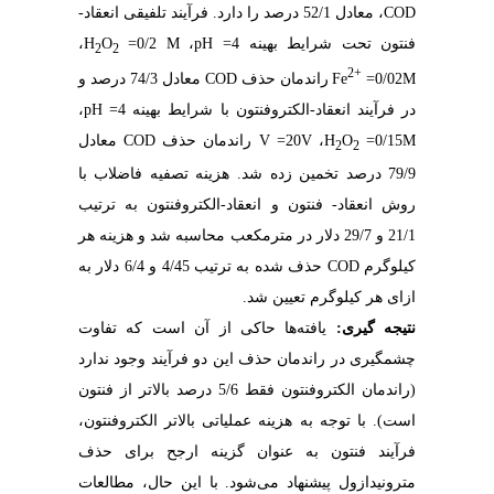
، معادل 52/1 درصد را دارد. فرآیند تلفیقی انعقاد-
COD
،
H
O
=
0/2
M
،
pH
=
فنتون تحت شرایط بهینه 4
2
2
2+
معادل 74/3 درصد و
COD
راندمان حذف
Fe
=
0/02
M
،
pH
=
در فرآیند انعقاد-الکتروفنتون با شرایط بهینه 4
معادل
COD
راندمان حذف
V
=
20
V
،
H
O
=
0/15
M
2
2
79/9 درصد تخمین زده شد. هزینه تصفیه فاضلاب با
الکتروفنتون به ترتیب
-
فنتون و انعقاد
-
روش انعقاد
21/1 و 29/7 دلار در مترمکعب محاسبه شد و هزینه هر
حذف شده به ترتیب 4/45 و 6/4 دلار به
COD
کیلوگرم
.
ازای هر کیلوگرم تعیین شد
نتیجه­ گیری:
یافته‌ها حاکی از آن است که تفاوت
چشمگیری در راندمان حذف این دو فرآیند وجود ندارد
(راندمان الکتروفنتون فقط
5/6 درصد
بالاتر از فنتون
است). با توجه به هزینه عملیاتی بالاتر الکتروفنتون،
فرآیند فنتون به عنوان گزینه ارجح برای حذف
مترونیدازول پیشنهاد می‌شود.
با این حال، مطالعات