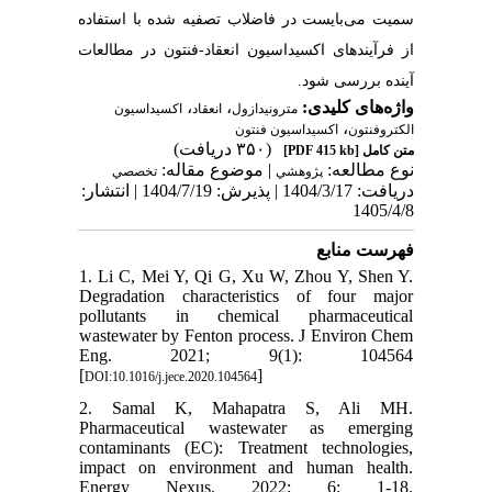
سمیت می‌بایست در فاضلاب تصفیه شده با استفاده
از فرآیندهای اکسیداسیون انعقاد-فنتون در مطالعات
آینده بررسی شود.
،
،
واژه‌های کلیدی:
مترونیدازول
انعقاد
اکسیداسیون
،
الکتروفنتون
اکسیداسیون فنتون
(۳۵۰ دریافت)
[PDF 415 kb]
متن کامل
نوع مطالعه:
| موضوع مقاله:
پژوهشي
تخصصي
دریافت: 1404/3/17 | پذیرش: 1404/7/19 | انتشار:
1405/4/8
فهرست منابع
1. Li C, Mei Y, Qi G, Xu W, Zhou Y, Shen Y.
Degradation characteristics of four major
pollutants in chemical pharmaceutical
wastewater by Fenton process. J Environ Chem
Eng. 2021; 9(1): 104564
[
]
DOI:10.1016/j.jece.2020.104564
2. Samal K, Mahapatra S, Ali MH.
Pharmaceutical wastewater as emerging
contaminants (EC): Treatment technologies,
impact on environment and human health.
Energy Nexus. 2022; 6: 1-18.