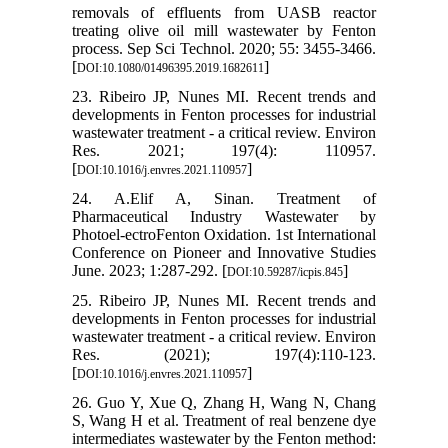
removals of effluents from UASB reactor
treating olive oil mill wastewater by Fenton
process. Sep Sci Technol. 2020; 55: 3455-3466.
[
]
DOI:10.1080/01496395.2019.1682611
23. Ribeiro JP, Nunes MI. Recent trends and
developments in Fenton processes for industrial
wastewater treatment - a critical review. Environ
Res. 2021; 197(4): 110957.
[
]
DOI:10.1016/j.envres.2021.110957
24. A.Elif A, Sinan. Treatment of
Pharmaceutical Industry Wastewater by
Photoel-ectroFenton Oxidation. 1st International
Conference on Pioneer and Innovative Studies
June. 2023; 1:287-292. [
]
DOI:10.59287/icpis.845
25. Ribeiro JP, Nunes MI. Recent trends and
developments in Fenton processes for industrial
wastewater treatment - a critical review. Environ
Res. (2021); 197(4):110-123.
[
]
DOI:10.1016/j.envres.2021.110957
26. Guo Y, Xue Q, Zhang H, Wang N, Chang
S, Wang H et al. Treatment of real benzene dye
intermediates wastewater by the Fenton method: