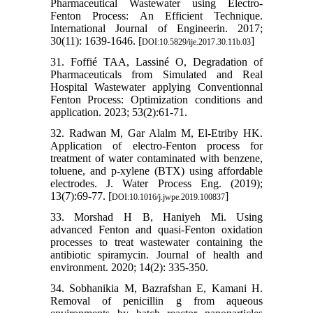
Pharmaceutical Wastewater using Electro-
Fenton Process: An Efficient Technique.
International Journal of Engineerin. 2017;
30(11): 1639-1646. [
]
DOI:10.5829/ije.2017.30.11b.03
31. Foffié TAA, Lassiné O, Degradation of
Pharmaceuticals from Simulated and Real
Hospital Wastewater applying Conventionnal
Fenton Process: Optimization conditions and
application. 2023; 53(2):61-71.
32. Radwan M, Gar Alalm M, El-Etriby HK.
Application of electro-Fenton process for
treatment of water contaminated with benzene,
toluene, and p-xylene (BTX) using affordable
electrodes. J. Water Process Eng. (2019);
13(7):69-77. [
]
DOI:10.1016/j.jwpe.2019.100837
33. Morshad H B, Haniyeh Mi. Using
advanced Fenton and quasi-Fenton oxidation
processes to treat wastewater containing the
antibiotic spiramycin. Journal of health and
environment. 2020; 14(2): 335-350.
34. Sobhanikia M, Bazrafshan E, Kamani H.
Removal of penicillin g from aqueous