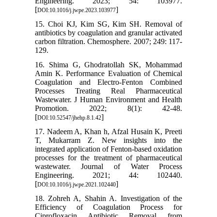
Engineering. 2023; 54: 103977.
[
]
DOI:10.1016/j.jwpe.2023.103977
15. Choi KJ, Kim SG, Kim SH. Removal of
antibiotics by coagulation and granular activated
carbon filtration. Chemosphere. 2007; 249: 117-
129.
16. Shima G, Ghodratollah SK, Mohammad
Amin K. Performance Evaluation of Chemical
Coagulation and Electro-Fenton Combined
Processes Treating Real Pharmaceutical
Wastewater. J Human Environment and Health
Promotion. 2022; 8(1): 42-48.
[
]
DOI:10.52547/jhehp.8.1.42
17. Nadeem A, Khan h, Afzal Husain K, Preeti
T, Mukarram Z. New insights into the
integrated application of Fenton-based oxidation
processes for the treatment of pharmaceutical
wastewater. Journal of Water Process
Engineering. 2021; 44: 102440.
[
]
DOI:10.1016/j.jwpe.2021.102440
18. Zohreh A, Shahin A. Investigation of the
Efficiency of Coagulation Process for
Ciprofloxacin Antibiotic Removal from