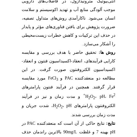
آنتی‌بیوتیک مترونیدازول، در فاضلاب‌های دارویی
موجب آلودگی منابع آب و تهدید اکوسیستم و سلامت
انسان می‌شود. ناکارآمدی روش‌های متداول تصفیه،
ضرورت پژوهش برای یافتن فناوری‌های مؤثر و پایدار
در حذف این ترکیبات و کاهش خطرات زیست‌محیطی
.
را آشکار می‌سازد
روش­ ها:
تحقیق حاضر با هدف بررسی و مقایسه
کارایی فرآیندهای، انعقاد-اکسیداسیون فنتون و انعقاد-
اکسیداسیون الکتروفنتون صورت گرفت. در این
مورد مقایسه
FeCl
و
PAC
مطالعه دو منعقدکننده
3
قرار گرفتند. همچنین در فرآیند فنتون پارامترهای
2+
و مدت زمان و نیز در فرآیند
H
O
،
pH
،
Fe
2
2
، شدت جریان و
H
O
،
pH
الکتروفنتون پارامترهای
2
2
مدت زمان بررسی شدند.
در
PAC
نتایج حاکی از آن است که منعقدکننده
نتایج:
90 بالاترین راندمان حذف
mg/L
بهینه 7 و غلظت
pH