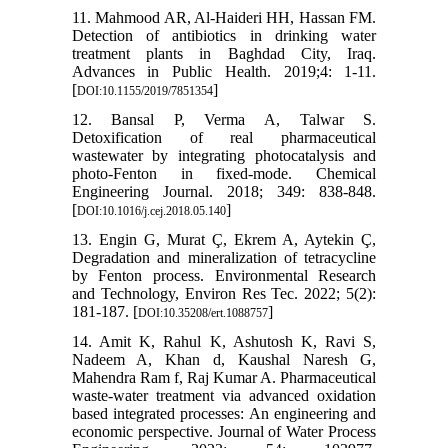
11. Mahmood AR, Al-Haideri HH, Hassan FM.
Detection of antibiotics in drinking water
treatment plants in Baghdad City, Iraq.
Advances in Public Health. 2019;4: 1-11.
[
]
DOI:10.1155/2019/7851354
12. Bansal P, Verma A, Talwar S.
Detoxification of real pharmaceutical
wastewater by integrating photocatalysis and
photo-Fenton in fixed-mode. Chemical
Engineering Journal. 2018; 349: 838-848.
[
]
DOI:10.1016/j.cej.2018.05.140
13. Engin G, Murat Ç, Ekrem A, Aytekin Ç,
Degradation and mineralization of tetracycline
by Fenton process. Environmental Research
and Technology, Environ Res Tec. 2022; 5(2):
181-187. [
]
DOI:10.35208/ert.1088757
14. Amit K, Rahul K, Ashutosh K, Ravi S,
Nadeem A, Khan d, Kaushal Naresh G,
Mahendra Ram f, Raj Kumar A. Pharmaceutical
waste-water treatment via advanced oxidation
based integrated processes: An engineering and
economic perspective. Journal of Water Process