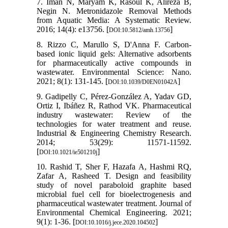
7. Iman N, Maryam K, Rasoul K, Alireza B,
Negin N. Metronidazole Removal Methods
from Aquatic Media: A Systematic Review.
2016; 14(4): e13756. [
]
DOI:10.5812/amh.13756
8. Rizzo C, Marullo S, D'Anna F. Carbon-
based ionic liquid gels: Alternative adsorbents
for pharmaceutically active compounds in
wastewater. Environmental Science: Nano.
2021; 8(1): 131-145. [
]
DOI:10.1039/D0EN01042A
9. Gadipelly C, Pérez-González A, Yadav GD,
Ortiz I, Ibáñez R, Rathod VK. Pharmaceutical
industry wastewater: Review of the
technologies for water treatment and reuse.
Industrial & Engineering Chemistry Research.
2014; 53(29): 11571-11592.
[
]
DOI:10.1021/ie501210j
10. Rashid T, Sher F, Hazafa A, Hashmi RQ,
Zafar A, Rasheed T. Design and feasibility
study of novel paraboloid graphite based
microbial fuel cell for bioelectrogenesis and
pharmaceutical wastewater treatment. Journal of
Environmental Chemical Engineering. 2021;
9(1): 1-36. [
]
DOI:10.1016/j.jece.2020.104502