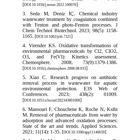
[
]
DOI:10.1016/j.nexus.2022.100076
3. Seda M, Deniz İÇ. Chemical industry
wastewater treatment by coagulation combined
with Fenton and photo-Fenton processes. J
Chem Technol Biotechnol. 2023; 98(5): 1158-
1165. [
]
DOI:10.1002/jctb.7321
4. Virender KS. Oxidative transformations of
environmental pharmaceuticals by Cl2, ClO2,
O3, and Fe(VI): Kinetics assessment.
Chemosphere. 2008; 73(9):1379-1386.
[
]
DOI:10.1016/j.chemosphere.2008.08.033
5. Xiao C. Research progress on antibiotic
removal process in wastewater for aquatic
environmental protection. E3S Web of
Conferences. 2023; 438(2): 01009.
[
]
DOI:10.1051/e3sconf/202343801009
6. Mansouri F, Chouchene K, Roche N, Ksibi
M. Removal of pharmaceuticals from water by
adsorption and advanced oxidation processes:
State of the art and trends. Applied Sciences.
2021; 11(14): 1-35. [
]
DOI:10.3390/app11146659