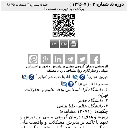
دوره ۵، شماره ۳ - ( ۷-۱۳۹۶ )
|
جلد ۵ شماره ۳ صفحات ۷۵-۶۸
برگشت به فهرست نسخه ها
اثربخشی درمان گروهی مبتنی بر پذیرش و تعهد بر احساس
تنهایی و سازگاری روان‌شناختی زنان مطلقه
۲
۱
،
،
فیروزه نجاری
آناهیتا خدابخشی کولایی
۳
محمدرضا فلسفی نژاد
۱- دانشگاه آزاد اسلامی واحد علوم و تحقیقات
تهران
۲- دانشگاه خاتم
۳- دانشگاه علامه طباطبایی
چکیده:
(۱۲۰۷۱ مشاهده)
زمینه و هدف:
درمان گروهی مبتنی بر پذیرش و
تعهد با تاکید بر پذیرش مشکلات و واقعیت های
زندگی می تواند به رفع نگرانی های زندگی زنان