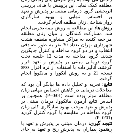
مطلقه کمک نماید. این پژوهش با هدف بررسی
اثربخشی گروه درمانی مبتنی بر پذیرش و تعهد
بر احساس تنهایی و بهبود سازگاری
روان‌شناختی زنان مطلقه انجام گرفت.
روش ­ها:
این مطالعه به روش نیمه تجربی انجام
شد. مشارکت کنندگان از میان زنان مطلقه
مراجعه کننده به مراکز مشاوره منطقه هشت
شهرداری تهران تعداد 30 نفر به طور تصادفی
انتخاب و در دو گروه مداخله و کنترل جایگزین
شدند. گروه مداخله به مدت 12 جلسه تحت
گروه درمانی مبتنی بر پذیرش و تعهد قرار
گرفتند. آنالیز داده با استفاده از نرم افزار
SPSS
نسخه 21 و به روش آنکووا و مانکووا انجام
گرفت.
نتایج:
تجزیه و تحلیل داده ها بیانگر آن بود که
مداخلات درمانی در کاهش احساس تنهایی زنان
مطلقه موثر بوده است (0/01=
P
). همچنین بر
اساس نتایج آزمون مانکووا، درمان مبتنی بر
پذیرش و تعهد موجب بهبود سازگاری کلی زنان
گروه مداخله در مقایسه با گروه کنترل گردید
).
P
(0/01=
نتیجه­ گیری:
درمان مبتنی بر پذیرش و تعهد با
رهنمود بیماران به پذیرش رنج و تعهد به جای