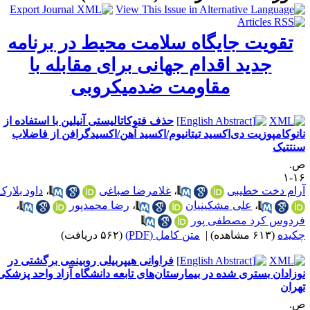
یت جایگاه سلامت محیط در برنامه
جدید اقدام جهانی برای مقابله با
مقاومت ضدمیکروبی
حذف فتوکاتالیستی آنیلین با استفاده از
پوزیت دی‌اکسید تیتانیوم/اکسید آهن/اکسیدگرافن از فاضلاب
خت خطیبی
،
غلامرضا صباغی
،
داود بلارک
،
علی مشکینیان
،
رضا محمدپور
،
کرد مصطفی پور
ه)
|
متن کامل (PDF)
(۵۶۲ دریافت)
فراوانی هیپربیلی روبینمی برگشتی در
 بستری شده در بیمارستان‌های تابعه دانشگاه آزاد واحد پزشکی