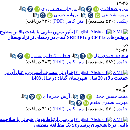
حافیان
،
مرجان محمد نوری
،
شجاعی
،
پروانه حسنی
ه)
|
متن کامل (PDF)
(۴۳۶ دریافت)
تأثیر تمرین تناوبی با شدت بالا بر سطوح
رت‌های نر نژاد ویستار
حمدی نژاد
،
فاطمه کاظمی نسب
ه)
|
متن کامل (PDF)
(۴۸۳ دریافت)
فراوانی مصرف آسپرین و علل آن در
ن گناباد در سال 1403
ین حجتی
،
آرش حمزه ای
،
بصیری مقدم
ه)
|
متن کامل (PDF)
(۴۱۱ دریافت)
بررسی ارتباط هوش هیجانی با صلاحیت
در دانشجویان پرستاری: یک مطالعه مقطعی