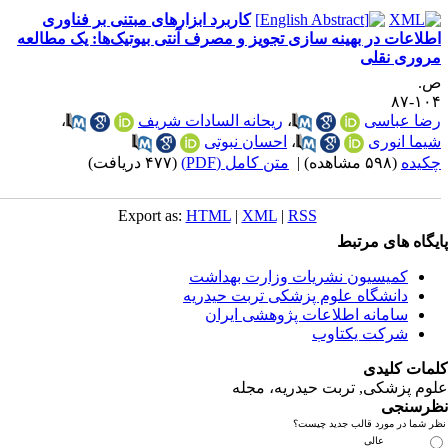
کاربرد ابزارهای مبتنی بر فناوری
 در بهینه سازی تجویز و مصرف آنتی بیوتیک‌ها: یک مطالعه
نقلی
اسی
،
ریحانه السادات شریف
،
وری
،
احسان نبوتی
ه)
|
متن کامل (PDF)
(۴۷۷ دریافت)
Export as:
HTML
|
XML
|
RSS
ای مرتبط
یسیون نشریات وزارت بهداشت
نشگاه علوم پزشکی تربت حیدریه
مانه اطلاعات پژوهشی ایران
کت یکتاوب
یدی
کی, تربت حیدریه، مجله
ی
مورد قالب جدید چیست؟
عالی