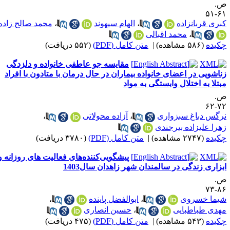
بانزاده
،
الهام سپهوند
،
محمد صالح زاده
،
محمد اقبالی
ه)
|
متن کامل (PDF)
(۵۵۲ دریافت)
مقایسه جو عاطفی خانواده و دلزدگی
در اعضای خانواده‌ بیماران در حال درمان با متادون با افراد
 اختلال وابستگی به مواد
اغ سبزواری
،
آزاده محولاتی
،
یزاده بیرجندی
ه)
|
متن کامل (PDF)
(۳۷۸۰ دریافت)
پیشگویی‌کننده‌های فعالیت های روزانه و
ندگی در سالمندان شهر زاهدان سال1403
سروی
،
ابوالفضل پاینده
،
باطبایی
،
حسین انصاری
ه)
|
متن کامل (PDF)
(۴۷۵ دریافت)