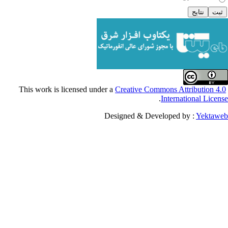
Creative Commons Attribu
.
Internationa
Designed & Developed by :
Y