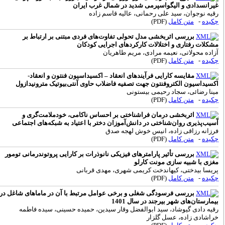
ادی و الیگواسپرمی شدید در شمال غرب ایران
وان، سید علی رحمانی، عالیه قاسم زاده
متن کامل
(PDF)
بررسی اثربخشی مدل تحولی تفاوت‌های فردی مبتنی بر ارتباط بر
فتاری و اختلالات کارکردهای اجرایی کودکان
ولاتی، نعیمه مرادی، مریم طاهریان
متن کامل
(PDF)
مقایسه کارایی فرآیندهای انعقاد – اکسیداسیون فنتون و انعقاد-
ون الکتروفنتون جهت تصفیه فاضلاب حاوی آنتی‌بیوتیک مترونیدازول
ائی، سجاد رحیمی بیستونی
متن کامل
(PDF)
اثربخشی درمان فراشناختی بر احساس ناکامی، خودملامت‌گری و
ری روان‌شناختی در دانش‌آموزان دختر با اعتیاد به شبکه‌های اجتماعی
رزاقی زاده، انیس خوش لهجه صدق
متن کامل
(PDF)
بررسی تأثیر پارامترهای فیزیکی نانوذرات بر کارایی پروتوندرمانی تومور
 شبیه سازی مونت کارلو
یدختی، کیهاندخت کریمی شهری، مهدی قربانی
متن کامل
(PDF)
بررسی فرسودگی شغلی و برخی عوامل مرتبط با آن در ماماهای شاغل در
‌های شهر بیرجند در سال 1401
دی گیوشاد، سید ابوالفضل وقار سیدین، حمیده حسینی، سیده فاطمه
 زاده، عسل گلزار