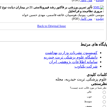
متن کامل
(PDF)
تأثیر تمرین ورزشی بر فاکتور رشد فیبروبلاستی 21 در بیماران دیابت نوع 2
نظام‌مند و فراتحلیل
فی، پیونیک هوسپیان، فائقه قاسمی، مهدی حسین خواه
متن کامل
(PDF)
Back to Original Issue
ای مرتبط
یسیون نشریات وزارت بهداشت
نشگاه علوم پزشکی تربت حیدریه
مانه اطلاعات پژوهشی ایران
کت یکتاوب
یدی
کی, تربت حیدریه، مجله
ی
مورد قالب جدید چیست؟
عالی
خوب
متوسط
ضعیف