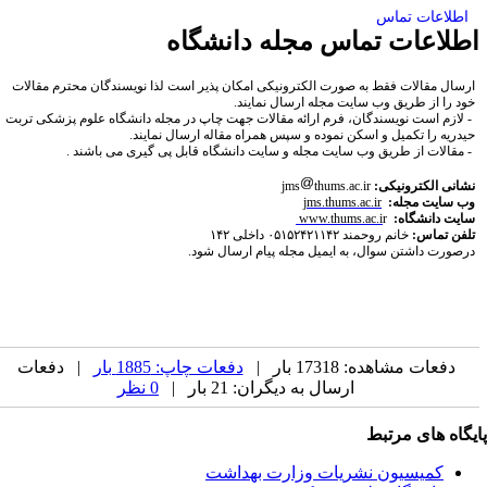
ت تماس
ات تماس مجله دانشگاه
الات فقط به صورت الکترونیکی امکان پذیر است لذا نویسندگان محترم مقالات
 طریق وب سایت مجله ارسال نمایند
.
ت نویسندگان، فرم ارائه مقالات جهت چاپ در مجله دانشگاه علوم پزشکی تربت
 تکمیل و اسکن نموده و سپس همراه مقاله ارسال نمایند
.
از طریق وب سایت مجله و سایت دانشگاه قابل پی گیری می باشند
.
ترونیکی:
thums.ac.ir
jms
مجله:
jms.thums.ac.ir
شگاه:
r
www.thums.ac.i
س:
خانم روحمند ۰۵۱۵۲۴۲۱۱۴۲ داخلی ۱۴۲
اشتن سوال، به ایمیل مجله پیام ارسال شود.
مشاهده: 17318 بار |
دفعات چاپ: 1885 بار
| دفعات
ارسال به دیگران: 21 بار |
0 نظر
ای مرتبط
یسیون نشریات وزارت بهداشت