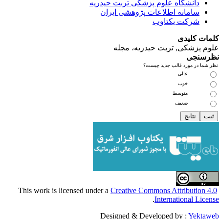
نشگاه علوم پزشکی تربت حیدریه
مانه اطلاعات پژوهشی ایران
کت یکتاوب
یدی
کی, تربت حیدریه، مجله
ی
مورد قالب جدید چیست؟
عالی
خوب
متوسط
ضعیف
Creative Commons Attribu
.
Internationa
Designed & Developed by :
Y