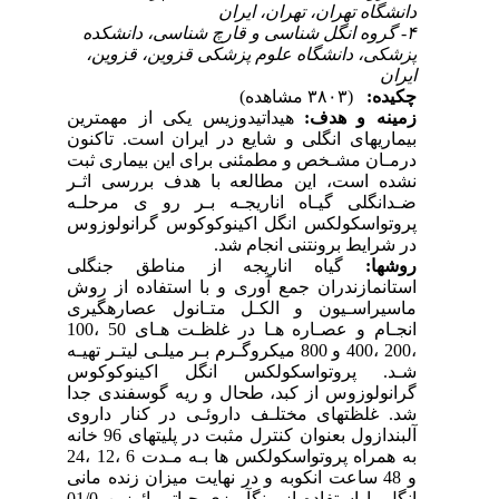
دانشگاه تهران، تهران، ایران
۴- گروه انگل شناسی و قارچ شناسی، دانشکده
پزشکی، دانشگاه علوم پزشکی قزوین، قزوین،
ایران
چکیده:
(۳۸۰۳ مشاهده)
زمینه و هدف:
هیداتیدوزیس یکی از مهمترین
بیماریهای انگلی و شایع در ایران است. تاکنون
درمـان مشـخص و مطمئنی برای این بیماری ثبت
نشده است، این مطالعه با هدف بررسی اثـر
ضـدانگلی گیـاه اناریجـه بـر رو ی مرحلـه
پروتواسکولکس انگل اکینوکوکوس گرانولوزوس
در شرایط برونتنی انجام شد.
روشها:
گیاه اناریجه از مناطق جنگلی
استانمازندران جمع آوری و با استفاده از روش
ماسیراسـیون و الکـل متـانول عصارهگیری
انجـام و عصـاره هـا در غلظـت هـای 50 ،100
،200 ،400 و 800 میکروگـرم بـر میلـی لیتـر تهیـه
شـد. پروتواسکولکس انگل اکینوکوکوس
گرانولوزوس از کبد، طحال و ریه گوسفندی جدا
شد. غلظتهای مختلـف داروئـی در کنار داروی
آلبندازول بعنوان کنترل مثبت در پلیتهای 96 خانه
به همراه پروتواسکولکس ها بـه مـدت 6 ،12 ،24
و 48 ساعت انکوبه و در نهایت میزان زنده مانی
انگل با استفاده از رنگآمیزی حیاتی ائوزین 01/0