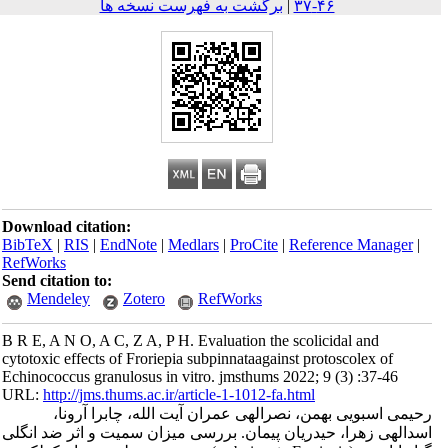
۴۶-۳۷
|
برگشت به فهرست نسخه ها
Download citation:
BibTeX
|
RIS
|
EndNote
|
Medlars
|
ProCite
|
Reference Mana
RefWorks
Send citation to:
Mendeley
Zotero
RefWorks
B R E, A N O, A C, Z A, P H. Evaluation the scolicidal and
cytotoxic effects of Froriepia subpinnataagainst protoscolex of
Echinococcus granulosus in vitro. jmsthums 2022; 9 (3) :37-4
URL:
http://jms.thums.ac.ir/article-1-1012-fa.html
اسبویی بهمن، نصرالهی عمران آیت الله، چابرا آرونا،
ی زهرا، حیدریان پیمان. بررسی میزان سمیت و اثر ضد انگلی