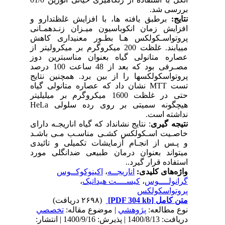
بررسی شد.
نتایج:
برطبق یافته ها، با افزایش غلظتدارو و
افزایش زمان انکوباسیون میـزان زنـدهمـانی
پروتواسـکولکس هـا بطـور معنیداری کاهش
مییابند. غلظت 200 میکروگرم بر میکرولیتر از
عصاره متانولی گیاه بعنوان مناسبترین دوز
مصـرفی بود که بعد از 48 ساعت 100 درصد
پروتواسکولکسها را از بین برد. همچنین نتایج
تست MTT نشان داد که عصاره متانولی گیاه
حتی در غلظت 1600 میکروگرم بر میلیلیتر
هیچگونه سمیتی بر روی رده سلولی HeLa
نداشته است.
ن
تیجه گیری
: نتایج نشانداد که گیاه اناریجـه دارای
خاصـیت اسـکولکس کشـی مناسـب مـی باشـد
و پـس از انجـام آزمایشات تکمیلی و تائیدی
میتواند بعنوان درمان طبیعی ضدانگلی مورد
استفاده قرار گیرد.
.
واژه‌های کلیدی:
اناریجــه
،
اکینوکوکــوس
گرانولــــوس
،
کیســــت هیداتیک
،
پروتواسکولکس
متن کامل
[PDF 304 kb]
(۲۶۹۸ دریافت)
نوع مطالعه:
پژوهشي
| موضوع مقاله:
تخصصي
دریافت: 1400/8/13 | پذیرش: 1400/9/16 | انتشار: