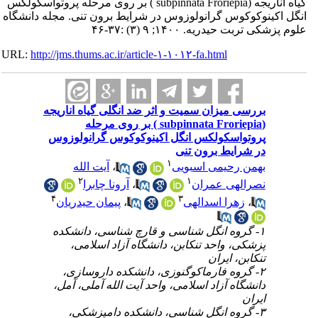
گیاه اناریجه (subpinnata Froriepia ) بر روی مرحله پروتواسکولکس
کینوکوکوس گرانولوزوس در شرایط برون تنی. مجله دانشگاه
 تربت حیدریه. ۱۴۰۰; ۹ (۳) :۳۷-۴۶
URL:
http://jms.thums.ac.ir/article-۱-۱۰۱۲-fa.html
بررسی میزان سمیت و اثر ضد انگلی گیاه اناریجه
(subpinnata Froriepia ) بر روی مرحله
پروتواسکولکس انگل اکینوکوکوس گرانولوزوس
در شرایط برون تنی
۱
بهمن رحیمی اسبویی
،
آیت الله
۲
۱
نصرالهی عمران
،
آرونا چابرا
۴
۳
،
زهرا اسدالهی
،
پیمان حیدریان
۱- گروه انگل شناسی و قارچ شناسی، دانشکده
پزشکی، واحد تنکابن، دانشگاه آزاد اسلامی،
تنکابن، ایران
۲- گروه فارماکوگنوزی، دانشکده داروسازی،
دانشگاه آزاد اسلامی، واحد آیت الله آملی، آمل،
ایران
۳- گروه انگل شناسی، دانشکده دامپزشکی،