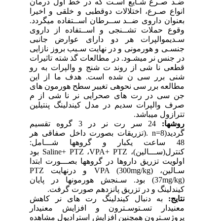
ضـد صـرع شـایع اسـت که در خط اول درمان
انواع صـرع، اختلالات دوقطبی و خلقی و اخیرا
بعنوان داروی ضــد ســرطان اســتفاده میگردد.
وقوع حملات تشــنجی و اســتفاده از داروی
سـدیموالپرات هر دو دارای عوارض جانبی
جنسـی و هورمونی و در نهایت سـبب بروز نازایی
در جنس نر میشـود. در مطالعات گذ شته تاثیرات
قطعی نا شی از روند ت شنج و والپرات به رو
شنی برر سی ن شده است. هدف ما از این
مطالعه برر سی نحوهی تغییر سطح هورمون های
جن سی در رت های صحرایی نر نا شی از م
صرف والپرات سدیم در مدل کیندلینگ پنتیلین
تترازول میباشد.
روشها:
24 سر رت نر در 3 گروه تقسیم
گردید(8=n .(تزریقات بصورت داخل صفاقی هر
48 ساعت یکبار و گروهها شـــامل:
کنترل(ســـالین)، Saline+ PTZ ،VPA+ PTZ بود
اولویت تزریق داروها در گروهها بصـــورت ابتدا
سـالین، VPA (300mg/kg) و درنهایت PTZ
(37mg/kg) بود. سـنجش هورمونها در پایان
کیندلینگ و در تزریق پانزدهم صورت گرفت.
نتایج:
به دنبال کیندلینگ رت های نر کاهش
معنیدار تسـتوسـترون و افزایش معنیدار
پروژسـترون همچنین افزایش استرادیول مشاهده