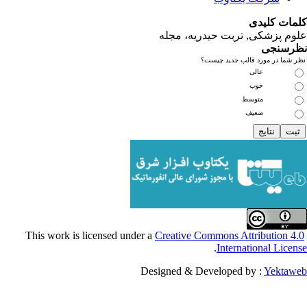
یدی
کی, تربت حیدریه، مجله
ی
مورد قالب جدید چیست؟
عالی
خوب
متوسط
ضعیف
Creative Commons Attribu
.
Internationa
Designed & Developed by :
Y