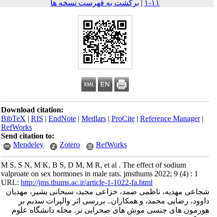
۱۱-۱
|
برگشت به فهرست نسخه ها
Download citation:
BibTeX
|
RIS
|
EndNote
|
Medlars
|
ProCite
|
Reference Mana
RefWorks
Send citation to:
Mendeley
Zotero
RefWorks
M S, S N, M K, B S, D M, M R, et al . The effect of sodium
valproate on sex hormones in male rats. jmsthums 2022; 9 (4) 
URL:
http://jms.thums.ac.ir/article-1-1022-fa.html
مهدیه، ناظمی صمد، خزاعی مجید، سبحانی بشیر، مهدیان
 رضایی محمد، و همکاران.. بررسی اثر والپرات سدیم بر
ن های جنسی موش های صحرایی نر. مجله دانشگاه علوم