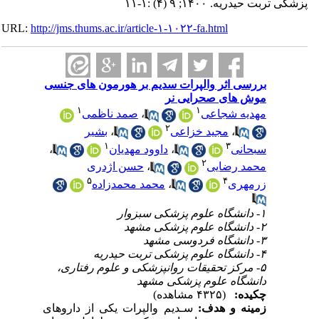
 حیدریه. ۱۴۰۰; ۹ (۴) :۱-۱۱
URL:
http://jms.thums.ac.ir/article-۱-۱۰۲۲-fa.html
بررسی اثر والپرات سدیم بر هورمون های جنسی
موش های صحرایی نر
۱
۱
مهدیه شجاعی
،
صمد ناظمی
۲
،
مجید خزاعی
،
بشیر
۱
۳
سبحانی
،
داوود مهدیان
،
۲
محمد رضایی
،
حسن اژدری
۵
۴
زرمهری
،
محمد محمدزاده
۱- دانشگاه علوم پزشکی سبزوار
۲- دانشگاه علوم پزشکی مشهد
۳- دانشگاه فردوسی مشهد
۴- دانشگاه علوم پزشکی تربت حیدریه
۵- مرکز تحقیقات روانپزشکی و علوم رفتاری،
دانشگاه علوم پزشکی مشهد
چکیده:
(۴۳۲۵ مشاهده)
زمینه و هدف:
سـدیم والپرات یکی از داروهای