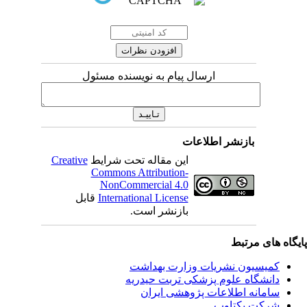
ارسال پیام به نویسنده مسئول
بازنشر اطلاعات
این مقاله تحت شرایط
Creative
Commons Attribution-
NonCommercial 4.0
International License
قابل
بازنشر است.
ای مرتبط
یسیون نشریات وزارت بهداشت
نشگاه علوم پزشکی تربت حیدریه
مانه اطلاعات پژوهشی ایران
کت یکتاوب