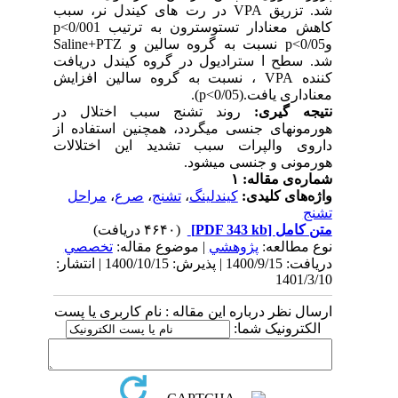
شد. تزریق VPA در رت های کیندل نر، سبب
کاهش معنادار تستوسترون به ترتیب p<0/001
وp<0/05 نسبت به گروه سالین و Saline+PTZ
شد. سطح ا سترادیول در گروه کیندل دریافت
کننده VPA ، نسبت به گروه سالین افزایش
معناداری یافت.(p<0/05).
نتیجه گیری:
روند تشنج سبب اختلال در
هورمونهای جنسی میگردد، همچنین استفاده از
داروی والپرات سبب تشدید این اختلالات
هورمونی و جنسی میشود.
شماره‌ی مقاله: ۱
واژه‌های کلیدی:
کیندلینگ
،
تشنج
،
صرع
،
مراحل
تشنج
متن کامل
[PDF 343 kb]
(۴۶۴۰ دریافت)
نوع مطالعه:
پژوهشي
| موضوع مقاله:
تخصصي
دریافت: 1400/9/15 | پذیرش: 1400/10/15 | انتشار:
1401/3/10
ارسال نظر درباره این مقاله : نام کاربری یا پست
الکترونیک شما: