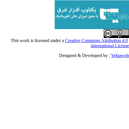
Creative Commons Attribu
.
Internationa
Designed & Developed by :
Y