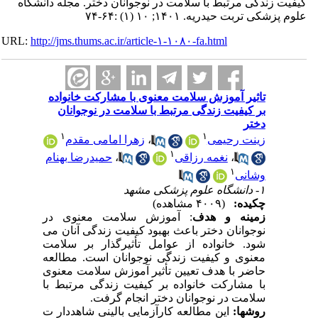
زندگی مرتبط با سلامت در نوجوانان دختر. مجله دانشگاه
 تربت حیدریه. ۱۴۰۱; ۱۰ (۱) :۶۴-۷۴
URL:
http://jms.thums.ac.ir/article-۱-۱۰۸۰-fa.html
تاثیر آموزش سلامت معنوی با مشارکت خانواده
بر کیفیت زندگی مرتبط با سلامت در نوجوانان
دختر
۱
۱
زینت رحیمی
،
زهرا امامی مقدم
۱
،
نغمه رزاقی
،
حمیدرضا بهنام
۱
وشانی
۱- دانشگاه علوم پزشکی مشهد
چکیده:
(۴۰۰۹ مشاهده)
زمینه و هدف
: آموزش سلامت معنوی در
نوجوانان دختر باعث بهبود کیفیت زندگی آنان می
شود. خانواده از عوامل تأثیرگذار بر سلامت
معنوی و کیفیت زندگی نوجوانان است. مطالعه
حاضر با هدف تعیین تأثیر آموزش سلامت معنوی
با مشارکت خانواده بر کیفیت زندگی مرتبط با
سلامت در نوجوانان دختر انجام گرفت.
روشها:
این مطالعه کارآزمایی بالینی شاهددار ت