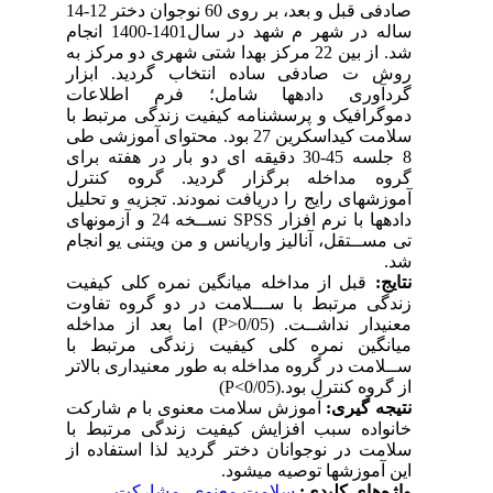
صادفی قبل و بعد، بر روی 60 نوجوان دختر 12-14
ساله در شهر م شهد در سال1401-1400 انجام
شد. از بین 22 مرکز بهدا شتی شهری دو مرکز به
روش ت صادفی ساده انتخاب گردید. ابزار
گردآوری دادهها شامل؛ فرم اطلاعات
دموگرافیک و پرسشنامه کیفیت زندگی مرتبط با
سلامت کیداسکرین 27 بود. محتوای آموزشی طی
8 جلسه 45-30 دقیقه ای دو بار در هفته برای
گروه مداخله برگزار گردید. گروه کنترل
آموزشهای رایج را دریافت نمودند. تجزیه و تحلیل
دادهها با نرم افزار SPSS نســخه 24 و آزمونهای
تی مســتقل، آنالیز واریانس و من ویتنی یو انجام
شد.
نتایج:
قبل از مداخله میانگین نمره کلی کیفیت
زندگی مرتبط با ســـلامت در دو گروه تفاوت
معنیدار نداشــت. (P>0/05) اما بعد از مداخله
میانگین نمره کلی کیفیت زندگی مرتبط با
ســلامت در گروه مداخله به طور معنیداری بالاتر
از گروه کنترل بود.(P<0/05)
نتیجه گیری:
آموزش سلامت معنوی با م شارکت
خانواده سبب افزایش کیفیت زندگی مرتبط با
سلامت در نوجوانان دختر گردید لذا استفاده از
این آموزشها توصیه میشود.
واژه‌های کلیدی:
سلامت معنوی
،
مشارکت