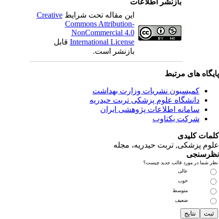
بازنشر اطلاعات
این مقاله تحت شرایط
Creative
Commons Attribution-
NonCommercial 4.0
International License
قابل
بازنشر است.
ای مرتبط
یسیون نشریات وزارت بهداشت
نشگاه علوم پزشکی تربت حیدریه
مانه اطلاعات پژوهشی ایران
کت یکتاوب
یدی
کی, تربت حیدریه، مجله
ی
مورد قالب جدید چیست؟
عالی
خوب
متوسط
ضعیف