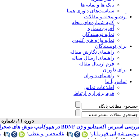
بانک ها و نمایه ها
سیاست‌های داوری همتا
آرشیو مجله و مقالات
کلیه شماره‌های مجله
آخرین شماره
نمایه نویسندگان
نمایه واژه های کلیدی
برای نویسندگان
راهنمای نگارش مقاله
راهنمای ارسال مقاله
فرم ارسال مقاله
برای داوران
راهنمای داوران
تماس با ما
اطلاعات تماس
فرم برقراری ارتباط
دوره ۱۱، شماره ۱ - ( ۴-۱۴۰۲ )
بررسی استرس اکسیداتیو و ژن BDNF در هیپوکامپ موش‌ های صحرایی باردار تیمار شده با اتانول و تاثیر آن بر تعداد و وزن فرزندان
۱
۱
موسی شعبانی قهرمانلو
،
غلامحسن واعظی
،
و