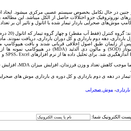
جنین در حال تکامل
بخصوص
سیستم عصبی مرکزی می­شود.
ایجاد 
های نوروتروفیک جزو اختلالات حاصل از الکل می­باشد. این مطالعه 
امپ موش‌های صحرایی باردار تیمار شده با اتانول و تاثیر آن بر تعداد
 ترتیب در 5 روز اول، دهه اول بارداری، دهه دوم بارداری و کل دوران بارداری، دریافت نمودند. م
س از زایمان طبق اصول اخلاقی قربانی شدند و بافت هیپوکامپ مغز
تاز (
SOD
) و مالون دی­ آلدئید (
MDA
) در هیپوکامپ نمونه­ ها ا
اندازه­گیری شد. برای تحلیل داده ­ها از
نرم ­افزارهای
SPSS
Excel
،
و
آ
 اما موجب کاهش تعداد و وزن فرزندان، افزایش میزان
MDA
، افزایش 
تیمار در دهه ­ی دوم بارداری و کل دوره ­ی بارداری موش­ های صحرای
بارداری
،
موش صحرایی
ا پست الکترونیک شما: