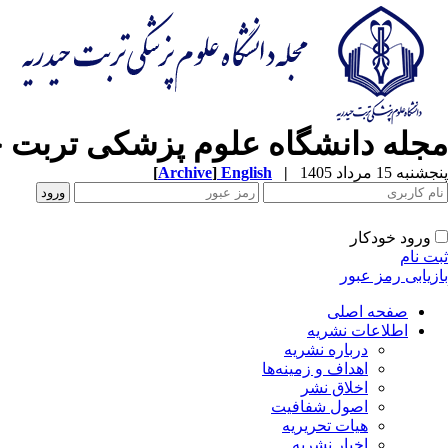
مجله دانشگاه علوم پزشکی تربت ح
پنجشنبه 15 مرداد 1405
|
English
]
Archive
[
ورود خودکار
ثبت نام
بازیابی رمز عبور
صفحه اصلی
اطلاعات نشریه
درباره نشریه
اهداف و زمینه‌ها
اخلاق نشر
اصول شفافیت
هیات تحریریه
اخبار نشریه