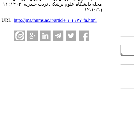
مجله دانشگاه علوم پزشکی تربت حیدریه. ۱۴۰۲; ۱۱
(۱) :۱-۱۲
URL:
http://jms.thums.ac.ir/article-۱-۱۱۷۷-fa.html