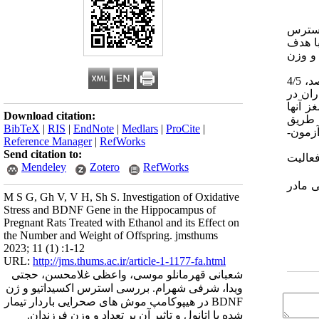
استرس
با هدف
 و وزن
موش ­های صحرایی باردار به پنج گروه شش­ تایی تقسیم شدند: گروه کنترل (فقط آب مقطر) و چهار گروه تیمار که اتانول (20 درصد، 4/5
ادران در
 آنها
Download citation:
ز طریق
BibTeX
|
RIS
|
EndNote
|
Medlars
|
ProCite
|
زمون­
Reference Manager
|
RefWorks
Send citation to:
فعالیت
Mendeley
Zotero
RefWorks
ی مادر
M S G, Gh V, V H, Sh S. Investigation of Oxidative
Stress and BDNF Gene in the Hippocampus of
Pregnant Rats Treated with Ethanol and its Effect on
the Number and Weight of Offspring. jmsthums
2023; 11 (1) :1-12
URL:
http://jms.thums.ac.ir/article-1-1177-fa.html
شعبانی قهرمانلو موسی، واعظی غلامحسن، حجتی
ویدا، شرفی شهرام. بررسی استرس اکسیداتیو و ژن
BDNF در هیپوکامپ موش‌ های صحرایی باردار تیمار
شده با اتانول و تاثیر آن بر تعداد و وزن فرزندان.