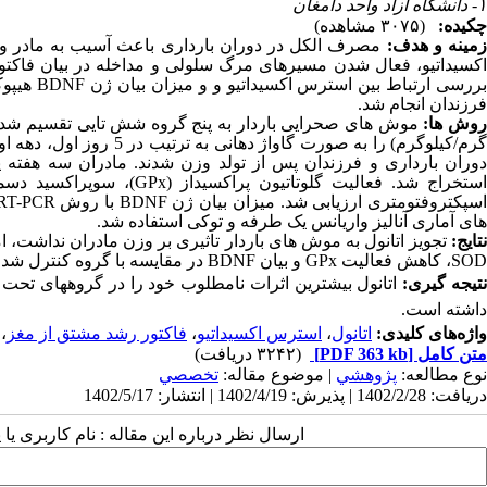
۱- دانشگاه آزاد واحد دامغان
چکیده:
(۳۰۷۵ مشاهده)
مینه و هدف:
مصرف الکل در دوران بارداری باعث آسیب به مادر و 
اکسیداتیو، فعال شدن مسیرهای مرگ سلولی و مداخله در بیان فاکتور
ررسی ارتباط بین استرس اکسیداتیو و
و میزان بیان ژن
BDNF
هیپوک
فرزندان انجام شد.
وش ­ها:
رم/کیلوگرم) را
به صورت گاواژ دهانی به
وران بارداری و فرزندان پس از تولد وزن شدند. مادران
سه هفته
پ
ستخراج شد. فعالیت گلوتاتیون پراکسیداز (
GPx
)، سوپراکسید دسمو
سپکتروفتومتری ارزیابی شد. میزان بیان ژن
BDNF
با روش
RT-PCR
های آماری
آنالیز واریانس یک­ طرفه
و توکی استفاده شد.
نتایج:
تجویز اتانول به موش­ های باردار تاثیری بر وزن مادران نداشت،
SOD
، کاهش فعالیت
GPx
و بیان
BDNF
در مقایسه با گروه کنترل شد
.
تیجه­ گیری:
اتانول بیشترین اثرات نامطلوب خود را در گروه­های تحت 
داشته است.
واژه‌های کلیدی:
اتانول
،
استرس اکسیداتیو
،
فاکتور رشد مشتق از مغز
،
متن کامل
[PDF 363 kb]
(۳۲۴۲ دریافت)
نوع مطالعه:
پژوهشي
| موضوع مقاله:
تخصصي
دریافت: 1402/2/28 | پذیرش: 1402/4/19 | انتشار: 1402/5/17
ارسال نظر درباره این مقاله : نام کاربری ی