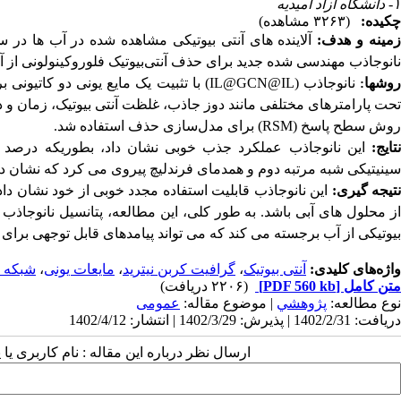
۱- دانشگاه آزاد امیدیه
چکیده:
(۳۲۶۳ مشاهده)
مینه و هدف:
آلاینده های آنتی بیوتیکی مشاهده شده در آب ها در س
نانوجاذب مهندسی شده جدید برای حذف آنتی‌بیوتیک‌ فلوروکینولونی از 
وش­ها
نانوجاذب
(IL@GCN@IL)
با تثبیت یک مایع یونی دو کاتیونی 
:
حت پارامترهای مختلفی مانند دوز جاذب، غلظت آنتی بیوتیک، زمان و
روش سطح پاسخ
(RSM)
برای مدل‌سازی حذف استفاده شد.
تایج:
این نانوجاذب عملکرد جذب خوبی نشان داد، بطوریکه درصد
سینیتیکی
شبه مرتبه دوم
و همدمای فرندلیچ پیروی می کرد که نشان د
تیجه گیری:
این نانوجاذب قابلیت استفاده مجدد خوبی از خود نشان داد و 
از محلول های آبی باشد. به طور کلی، این مطالعه، پتانسیل نانوجاذب
بیوتیکی از آب برجسته می کند که می تواند پیامدهای قابل توجهی بر
واژه‌های کلیدی:
آنتی بیوتیک
،
گرافیت کربن نیترید
،
مایعات یونی
،
شبکه ع
متن کامل
[PDF 560 kb]
(۲۲۰۶ دریافت)
نوع مطالعه:
پژوهشي
| موضوع مقاله:
عمومى
دریافت: 1402/2/31 | پذیرش: 1402/3/29 | انتشار: 1402/4/12
ارسال نظر درباره این مقاله : نام کاربری ی