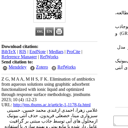
طالعه،
نوجاذب
(GR
و
Download citation:
ز مدل
BibTeX
|
RIS
|
EndNote
|
Medlars
|
ProCite
|
Reference Manager
|
RefWorks
بیوتیک
Send citation to:
Mendeley
Zotero
RefWorks
ی آنتی
Z G, M A A, M H S, F K. Elimination of antibiotics
from aqueous solutions using graphitic adsorbent
functionalized with ionic liquid and optimized
through response surface methodology. jmsthums
2023; 10 (4) :12-23
URL:
http://jms.thums.ac.ir/article-1-1178-fa.html
غلامی زهرا، احمدی ازغندی محمد حسین، حسینی
سبزواری مینا، خضعلی فریدون. حذف آنتی بیوتیک
ازمحلول های آبی توسط جاذب مبتنی بر گرافیت
عامل دار شده با مایع یونی و بهینه سازی با استفاده