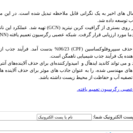
ال های اخیر به یک نگرانی قابل ملاحظه تبدیل شده است. در این م
آب توسعه داده شد.
بر روی بستری از گرافیت کربن نیترید
(GCN)
تهیه شد. عملکرد این نا
 دما مورد ارزیابی قرار گرفت. شبکه عصبی رگرسیون تعمیم یافته
NN)
 حذف سیپروفلوکساسین
(CPF)
96/23% بدست آمد
.
فرآیند جذب ا
هنده یک فرآیند جذب شیمیایی ناهمگن است.
می تواند کاندید ایده­آل و امیدوارکننده‌ای برای حذف آلاینده‌های آنتی‌
 های مهندسی شده، را به عنوان جاذب های موثر برای حذف آلاینده ها
ای تصفیه آب و حفاظت از محیط زیست داشته باشد
.
صبی رگرسیون تعمیم یافته.
ا پست الکترونیک شما: