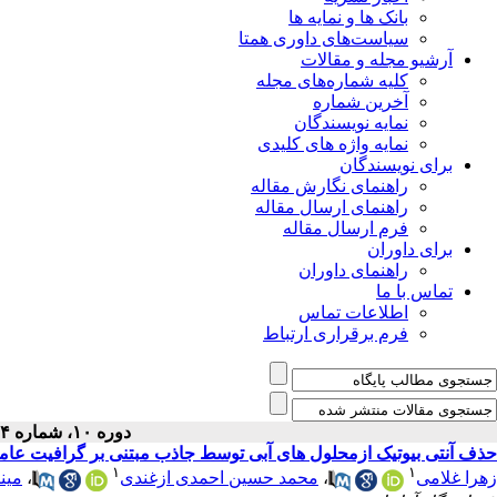
بانک ها و نمایه ها
سیاست‌های داوری همتا
آرشیو مجله و مقالات
کلیه شماره‌های مجله
آخرین شماره
نمایه نویسندگان
نمایه واژه های کلیدی
برای نویسندگان
راهنمای نگارش مقاله
راهنمای ارسال مقاله
فرم ارسال مقاله
برای داوران
راهنمای داوران
تماس با ما
اطلاعات تماس
فرم برقراری ارتباط
دوره ۱۰، شماره ۴ - ( ۱۲-۱۴۰۱ )
حذف آنتی بیوتیک ازمحلول های آبی توسط جاذب مبتنی بر گرافیت عامل 
۱
۱
زهرا غلامی
،
محمد حسین احمدی ازغندی
،
مین