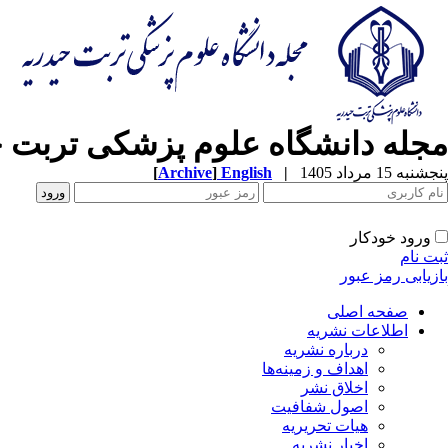
مجله دانشگاه علوم پزشکی تربت ح
پنجشنبه 15 مرداد 1405
|
English
]
Archive
[
ورود خودکار
ثبت نام
بازیابی رمز عبور
صفحه اصلی
اطلاعات نشریه
درباره نشریه
اهداف و زمینه‌ها
اخلاق نشر
اصول شفافیت
هیات تحریریه
اخبار نشریه