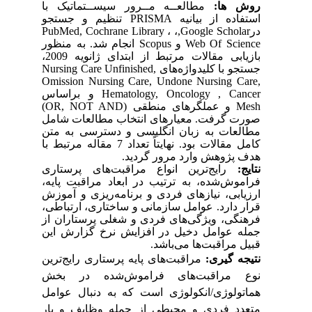
روش­ ها:
مطالعــه مــرور سیســتماتیک با
استفاده از بیانیه
PRISMA
تنظیم و جستجو
در
,Google Scholar
،
،
PubMed, Cochrane Library
Web Of Science
و
Scopus
انجام شد. به منظور
بازیابی مقالات مرتبط از ابتدای ژانویه 2009،
جستجو با کلیدواژه‌های
Nursing Care Unfinished,
Omission Nursing Care, Undone Nursing Care,
Hematology, Oncology , Cancer
و براساس
Mesh
و عملگرهای منطقی (
OR, NOT AND
)
صورت گرفت. معیارهای انتخاب مطالعات شامل
مطالعات به زبان انگلیسی و دسترسی به متن
کامل مقالات بود.
نهایتاً تعداد 7 مقاله مرتبط با
هدف پژوهش وارد مرور گردید.
نتایج:
رایج‌ترین انواع مراقبت
های پرستاری
فراموش‌شده، به ترتیب در ابعاد مراقبت پایه،
ارزیابی، نیازهای فردی و برنامه‌ریزی و آموزش
قرار دارد. عوامل سازمانی و ساختاری، ارتباطی،
فرهنگی، ویژگی
های فردی و شغلی پرستاران از
جمله عوامل دخیل در افزایش نرخ گزارش این
قبیل مراقبت
ها می
باشد.
نتیجه­ گیری:
مراقبت
های پایه پرستاری رایج‌ترین
نوع مراقبت
های فراموش‌شده در بخش
هماتولوژی/انکولوژی است که به دنبال عوامل
متعدد فردی و محیطی از جمله وظایف و بار