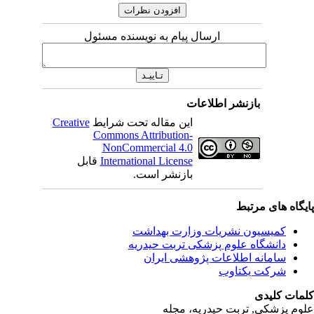
ارسال پیام به نویسنده مسئول
بازنشر اطلاعات
این مقاله تحت شرایط
Creative
Commons Attribution-
NonCommercial 4.0
International License
قابل
بازنشر است.
ای مرتبط
یسیون نشریات وزارت بهداشت
نشگاه علوم پزشکی تربت حیدریه
مانه اطلاعات پژوهشی ایران
کت یکتاوب
یدی
کی, تربت حیدریه، مجله