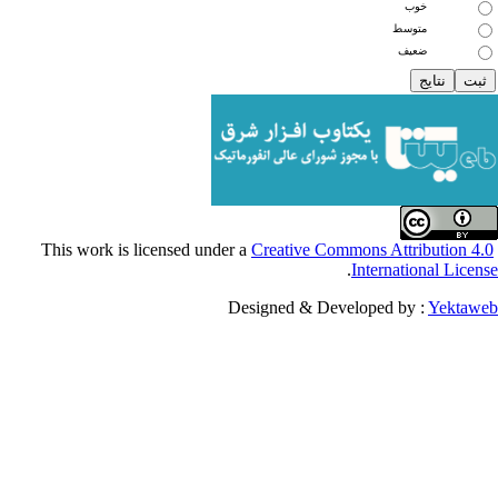
خوب
متوسط
ضعیف
Creative Commons Attribu
.
Internationa
Designed & Developed by :
Y