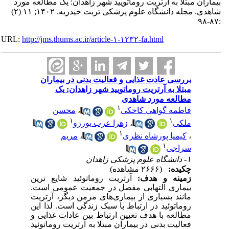
ن مبتلا به آرتریت روماتویید شهر زاهدان: یک مطالعه مورد
شاهدی. مجله دانشگاه علوم پزشکی تربت حیدریه. ۱۴۰۲; ۱۱ (۲)
URL:
http://jms.thums.ac.ir/article-۱-۱۲۳۲-fa.html
بررسی عادت غذایی و فعالیت بدنی در بیماران
مبتلا به آرتریت روماتویید شهر زاهدان: یک
مطالعه مورد شاهدی
۱
فاطمه گواهی کاخکی
،
محسن
۱
۱
ملکی
،
زهرا عرب بورزو
۱
،
کیمیا پورشاه نظری
،
مریم
۱
سراجی
۱- دانشگاه علوم پزشکی زاهدان
چکیده:
(۲۶۶۶ مشاهده)
زمینه و هدف:
آرتریت روماتوئید شایع ترین
بیماری التهابی مفصل در جمعیت عمومی است.
مانند بسیاری از بیماری‌های مزمن دیگر، آرتریت
روماتوئید در ارتباط با سبک زندگی است. لذا این
مطالعه با هدف تعیین ارتباط بین عادات غذایی و
فعالیت بدنی در بیماران مبتلا به آرتریت روماتوئید