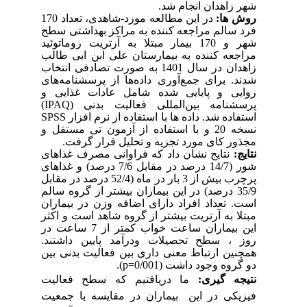
شهر زاهدان انجام شد.
روش ­ها:
در این مطالعه مورد-شاهدی، تعداد 170
فرد سالم مراجعه کننده به مراکز بهداشتی سطح
شهر و 170 بیمار مبتلا به آرتریت روماتوئید
مراجعه کننده به بیمارستان علی ابن ابی طالب
زاهدان در سال 1401 به صورت تصادفی انتخاب
شدند. برای جمع‌آوری داده‌ها از پرسشنامه‌های
روایی و پایایی شده شامل عادات غذایی و
پرسشنامه بین‌المللی فعالیت بدنی
(IPAQ)
استفاده شد. داده ها با استفاده از نرم افزار
SPSS
نسخه 20 و با استفاده از آزمون
تی مستقل
و
مجذور کای مورد تجزیه و تحلیل قرار گرفت
.
نتایج:
نتایج نشان داد که فراوانی مصرف غذاهای
شور (14/7 درصد در مقابل 7/6 درصد) و غذاهای
پرچرب بیش از 3 بار در ماه (52/4 درصد در مقابل
35/9 درصد) در این بیماران بیشتر از گروه سالم
است. تعداد افراد دارای اضافه وزن در بیماران
مبتلا به آرتریت بیشتر از گروه شاهد است و اکثر
این بیماران ساعت خواب کمتر از 7 ساعت در
روز ، سطح تحصیلات ودرآمد پایین داشتند.
همچنین ارتباط معنی داری بین فعالیت بدنی بین
دو گروه وجود داشت (0/001=
p
)
.
نتیجه ­گیری:
ما دریافتیم که سطح فعالیت
فیزیکی در این بیماران در مقایسه با جمعیت