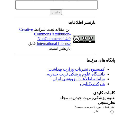
بازنشر اطلاعات
این مقاله تحت شرایط
Creative
Commons Attribution-
NonCommercial 4.0
International License
قابل
بازنشر است.
ای مرتبط
یسیون نشریات وزارت بهداشت
نشگاه علوم پزشکی تربت حیدریه
مانه اطلاعات پژوهشی ایران
کت یکتاوب
یدی
کی, تربت حیدریه، مجله
ی
مورد قالب جدید چیست؟
عالی