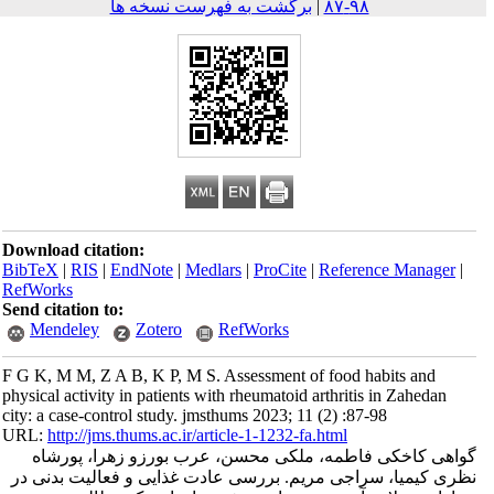
۹۸-۸۷
|
برگشت به فهرست نسخه ها
Download citation:
BibTeX
|
RIS
|
EndNote
|
Medlars
|
ProCite
|
Reference Mana
RefWorks
Send citation to:
Mendeley
Zotero
RefWorks
F G K, M M, Z A B, K P, M S. Assessment of food habits an
physical activity in patients with rheumatoid arthritis in Zahed
city: a case-control study. jmsthums 2023; 11 (2) :87-98
URL:
http://jms.thums.ac.ir/article-1-1232-fa.html
کاخکی فاطمه، ملکی محسن، عرب بورزو زهرا، پورشاه
یمیا، سراجی مریم. بررسی عادت غذایی و فعالیت بدنی در