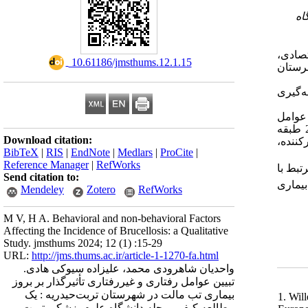
۲-
تصادی
‎ 10.61186/jmsthums.12.1.15
رستان
نمونه‌گیری
 عوامل
رفتاری شامل 3 طبقه (رفتارهای تغذیه‌ای ناسالم، حفاظت و ایمنی، مسائل بهداشت محیطی) می‌باشد. مضمون عوامل سازمانی شامل 2 طبقه
Download citation:
(ده، عامل قادر‌کننده
BibTeX
|
RIS
|
EndNote
|
Medlars
|
ProCite
|
Reference Manager
|
RefWorks
تبط با
Send citation to:
بیماری
Mendeley
Zotero
RefWorks
M V, H A. Behavioral and non-behavioral Factors
Affecting the Incidence of Brucellosis: a Qualitative
Study. jmsthums 2024; 12 (1) :15-29
URL:
http://jms.thums.ac.ir/article-1-1270-fa.html
واحدیان شاهرودی محمد، علیزاده سیوکی هادی.
تبیین عوامل رفتاری و غیررفتاری تأثیرگذار بر بروز
بیماری تب مالت در شهرستان تربت‌حیدریه : یک
1. Will
مطالعه کیفی. مجله دانشگاه علوم پزشکی تربت