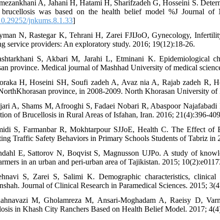
mezankhani A, Jahani H, Hatami H, Sharifzadeh G, Hosseini S. Determin
 brucellosis was based on the health belief model %J Journal of 
0.29252/jnkums.8.1.33
]
yman N, Rastegar K, Tehrani H, Zarei FJIJoO, Gynecology, Infertilit
ng service providers: An exploratory study. 2016; 19(12):18-26.
shtarkhani S, Akbari M, Jarahi L, Etminani K. Epidemiological cha
an province. Medical journal of Mashhad University of medical science
oraka H, Hoseini SH, Soufi zadeh A, Avaz nia A, Rajab zadeh R, He
NorthKhorasan province, in 2008-2009. North Khorasan University of M
jari A, Shams M, Afrooghi S, Fadaei Nobari R, Abaspoor Najafabadi
tion of Brucellosis in Rural Areas of Isfahan, Iran. 2016; 21(4):396-409
midi S, Farmanbar R, Mokhtarpour SJJoE, Health C. The Effect 
ing Traffic Safety Behaviors in Primary Schools Students of Tabriz in 
ndahl E, Sattorov N, Boqvist S, Magnusson UJPo. A study of knowledg
farmers in an urban and peri-urban area of Tajikistan. 2015; 10(2):e0117
hnavi S, Zarei S, Salimi K. Demographic characteristics, clinical s
shah. Journal of Clinical Research in Paramedical Sciences. 2015; 3(4
hahnavazi M, Gholamreza M, Ansari-Moghadam A, Raeisy D, Varna
losis in Khash City Ranchers Based on Health Belief Model. 2017; 4(4)