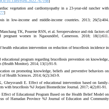
DOI:10.3389/fvets.2022.767198
]
iac vegetation and cardiomyopathy in a 23‐year‐old rancher with
177
]
is in low-income and middle-income countries. 2013; 26(5):404.
ang TK, Poueme RSN, et al. Seroprevalence and risk factors of
 and pregnant women in Ngaoundéré, Cameroon. 2018; 18(1):611.
health education intervention on reduction of brucellosis incidence in
 educational program regarding brucellosis prevention on knowledge,
h (Health Monitor). 2014; 13(1):91-9.
cation on promoting knowledge, beliefs and preventive behaviors on
l of Health Sciences. 2014; 6(2):343-9.
 Gheysvandi E. Effect of educational intervention based on family-
s with brucellosis %J Jorjani Biomedicine Journal. 2017; 4(2):81-91.
 Effect of Educational Program Based on the Health Belief Model on
Areas of Hamadan Province %J Journal of Education and Community