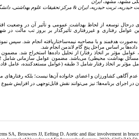
 دریه، تربت حیدریه، ایران & مرکز تحقیقات علوم بهداشتی، دانشگاه
 درحال ‌توسعه از لحاظ بهداشت عمومی و تأثیر آن در وضعیت اق
ین عوامل رفتاری و غیررفتاری تأثیرگذار بر بروز تب مالت در شه
اضر یک تحلیل محتوای کیفی است که بین 30 نفر به‌صورت هدفمند و با مصاحبه نیمه‌ساختاریافته انجام شد. سپس 
 داده‌ها بر اساس مراحل پنج گام لاندمن انجام شد
ازمانی، عوامل مؤثر بر اتخاذ رفتار) از تحلیل داده‌ها استخراج شد. مضمون
مشارکت افراد کلیدی و تأثیرگذار، مشارکت سازمان‌ها)؛ مضمون عوامل مؤثر بر اتخاذ رفتار شامل 3 طبقه (عوامل مستعد‌کنن،
عدم­ آگاهی کشاورزان و اعضای خانواده آن‌ها نیست؛ بلکه رفتارهای مر
 اجرای برنامه‌ها؛ نیز می‌توانند نقش قابل‌توجهی در افزایش شیوع 
ems SA, Brouwers JJ, Eefting D. Aortic and iliac involvement in brucellos