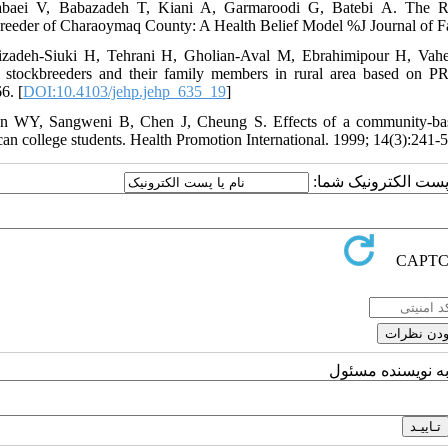
baei V, Babazadeh T, Kiani A, Garmaroodi G, Batebi A. The Role
reeder of Charaoymaq County: A Health Belief Model %J Journal of Fas
izadeh-Siuki H, Tehrani H, Gholian-Aval M, Ebrahimipour H, Vahed
stockbreeders and their family members in rural area based on 
6. [
DOI:10.4103/jehp.jehp_635_19
]
n WY, Sangweni B, Chen J, Cheung S. Effects of a community-based
an college students. Health Promotion International. 1999; 14(3):241-5
یا پست الکترونیک شما
به نویسنده مسئول