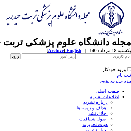
مجله دانشگاه علوم پزشکی تربت ح
[
Archive
]
English
|
یکشنبه 18 مرداد 1405
ورود خودکار
ثبت نام
بازیابی رمز عبور
صفحه اصلی
اطلاعات نشریه
درباره نشریه
اهداف و زمینه‌ها
اخلاق نشر
اصول شفافیت
هیات تحریریه
اخبار نشریه