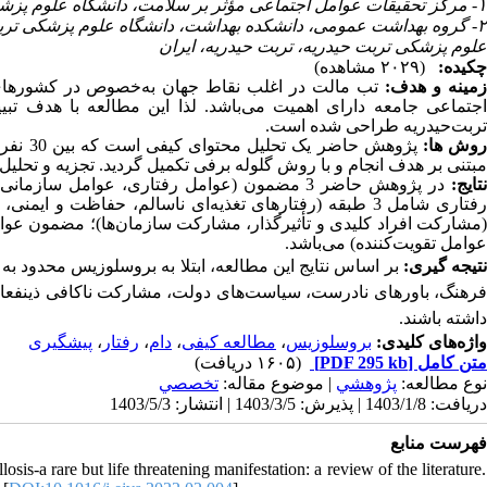
۱- مرکز تحقیقات عوامل اجتماعی مؤثر بر سلامت، دانشگاه علوم پزشکی مشهد، مشهد، ایران
گروه بهداشت عمومی، دانشکده بهداشت، دانشگاه علوم پزشکی تربت حی
علوم پزشکی تربت حیدریه، تربت حیدریه، ایران
چکیده:
(۲۰۲۹ مشاهده)
زمینه و هدف
تب مالت در اغلب نقاط جهان به‌خصوص در کشورهای،
اجتماعی جامعه دارای اهمیت می‌باشد. لذا این مطالعه با هدف تبی
تربت‌حیدریه طراحی ‌شده ­است.
روش­ ها
پژوهش ح
مبتنی بر هدف انجام و با روش گلوله برفی تکمیل گردید. تجزیه ‌و تحلیل.
نتایج
در پژوهش حاضر 3 مضمون (عوامل رفتاری، عوامل س
عوامل تقویت‌کننده) می‌باشد.
نتیجه­ گیری
بر اساس نتایج این مطالعه، ابتلا به بروسلوزیس محدود به 
فرهنگ، باورهای نادرست، سیاست‌های دولت، مشارکت ناکافی ذینفعان در
داشته­ باشند.
پیشگیری
،
رفتار
،
دام
،
مطالعه کیفی
،
بروسلوزیس
واژه‌های کلیدی:
(۱۶۰۵ دریافت)
[PDF 295 kb]
متن کامل
نوع مطالعه:
پژوهشي
| موضوع مقاله:
تخصصي
دریافت: 1403/1/8 | پذیرش: 1403/3/5 | انتشار: 1403/5/3
فهرست منابع
is-a rare but life threatening manifestation: a review of the literature.