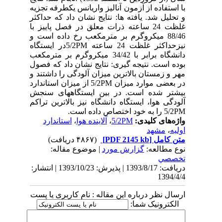
با استفاده از آزمون آنالیز واریانس یکطرفه تجزیه
و تحلیل شد. یافته ها: نتایج نشان داد که حداکثر
غلظت 24 ساعته ذرات معلق در فصل پاییز با
88/46 میکروگرم بر مترمکعب رخ داده است و
نیزحداکثر غلظت 24 ساعته 5/2PMدر ایستگاه
دانشگاه برابر با 34/42 میکروگرم بر مترمکعب
بوده است. نتیجه گیری: نتایج نشان داد که فصول
مهر و زمستان بالاترین میزان آلودگی را داشتند و
در بعضی موارد میزان 5/2PM از میزان استاندارد
بیشتر شده است. در بین ایستگاههای سنجش
آلودگی هوا، ایستگاه دانشگاه نیز بالاترین تراکم
5/2PM را به خود اختصاص داده است.
واژه‌های کلیدی:
5/2PM
،
آلاینده هوا
،
استاندارد
اولیه
،
مشهد
متن کامل
[PDF 2145 kb]
(۴۸۶۷ دریافت)
نوع مطالعه:
گزارش مورد
| موضوع مقاله:
تخصصي
دریافت: 1393/8/17 | پذیرش: 1393/10/23 | انتشار:
1394/4/4
ارسال نظر درباره این مقاله : نام کاربری یا پست
الکترونیک شما: