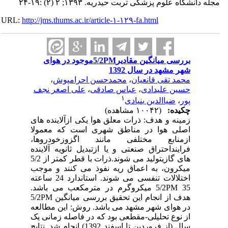
شگاه علوم پزشکی تربت حیدریه. ۱۳۹۳; ۲ (۲) :۱۹-۲۴
URL:
http://jms.thums.ac.ir/article-۱-۱۲۹-fa.html
بررسی میانگین مقادیر5/2PMموجود در هوای
شهر مشهد در سال 1392
محمد تقی قانعیان
،
محمدحسن احرامپوش
،
حسین علیدادی
،
عباس صادقی
،
علی اصغر نجف
۱
پور
،
ضیاالدین بنیادی
چکیده:
(۱۰۰۴۲ مشاهده)
زمینه و هدف: ذرات معلق هوا یکی ازآلاینده های
اصلی هوا در مناطق شهری است که معمولا
ازمنابع مختلفی مانند اگزوزخودروها،
فراینداحتراق صنعتی و یا ازتبدیل ثانویه آلاینده
های گازیتولید می شوند.ذرات با قطر کمتر از 5/2
میکرون، به اعماق ریه نفوذ می کنند و موجب
اختلالات تنفسی می شوند. استاندارد 24 ساعته
5/2PM 35 میکروگرم در مترمکعب می باشد.
هدف از انجام این تحقیق بررسی میانگین 5/2PM
در هوای شهر مشهد می باشد. روش: این مطالعه
از نوع تحلیلی-مقطعی بود که در فاصله زمانی یک
سال (از فروردین تا اسفند 1392) انجام شد. نتایج