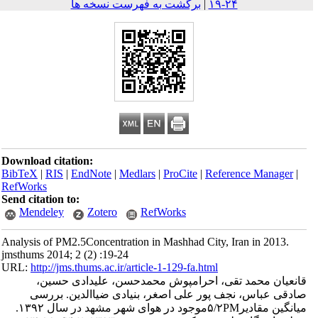
۲۴-۱۹
|
برگشت به فهرست نسخه ها
Download citation:
BibTeX
|
RIS
|
EndNote
|
Medlars
|
ProCite
|
Reference Mana
RefWorks
Send citation to:
Mendeley
Zotero
RefWorks
Analysis of PM2.5Concentration in Mashhad City, Iran in 20
jmsthums 2014; 2 (2) :19-24
URL:
http://jms.thums.ac.ir/article-1-129-fa.html
ن محمد تقی، احرامپوش محمدحسن، علیدادی حسین،
عباس، نجف پور علی اصغر، بنیادی ضیاالدین. بررسی
میانگین مقادیر۵/۲PMموجود در هوای شهر مشهد در سال ۱۳۹۲.