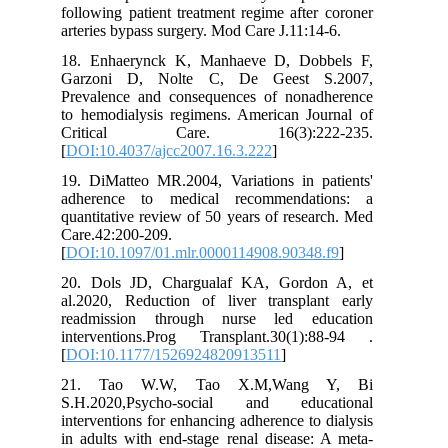
following patient treatment regime after coroner
arteries bypass surgery. Mod Care J.11:14-6.
18. Enhaerynck K, Manhaeve D, Dobbels F,
Garzoni D, Nolte C, De Geest S.2007,
Prevalence and consequences of nonadherence
to hemodialysis regimens. American Journal of
Critical Care. 16(3):222-235.
[
DOI:10.4037/ajcc2007.16.3.222
]
19. DiMatteo MR.2004, Variations in patients'
adherence to medical recommendations: a
quantitative review of 50 years of research. Med
Care.42:200-209.
[
DOI:10.1097/01.mlr.0000114908.90348.f9
]
20. Dols JD, Chargualaf KA, Gordon A, et
al.2020, Reduction of liver transplant early
readmission through nurse led education
interventions.Prog Transplant.30(1):88-94 .
[
DOI:10.1177/1526924820913511
]
21. Tao W.W, Tao X.M,Wang Y, Bi
S.H.2020,Psycho-social and educational
interventions for enhancing adherence to dialysis
in adults with end-stage renal disease: A meta-