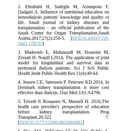
2. Ebrahimi H, Sadeghi M, Amanpour F,
Dadgari A. Influence of nutritional education on
hemodialysis patients' knowledge and quality of
life. Saudi journal of kidney diseases and
transplantation : an official publication of the
Saudi Center for Organ Transplantation,Saudi
Arabia.2017;27(2):250-5. [
DOI:10.4103/1319-
2442.178253
]
3. Madreseh E, Mahmoudi M, Hosseini M,
Zeraati H, Najafi I.2014, The application of joint
model for longitudinal and survival data in
peritoneal dialysis patients. Sci J Sch Public
Health Instit Public Health Res.11(4):49-64.
4. Jensen CE, Sørensen P, Petersen KD.2014, In
Denmark kidney transplantation is more cost
effective than dialysis. Dan Med J.61:A4796
5. Trivedi P, Rosaasen N, Mansell H. 2016,The
health care provider's perspective of education
before kidney transplantation. Prog
Transplant.26:322 7.
[
DOI:10.1177/1526924816664081
]