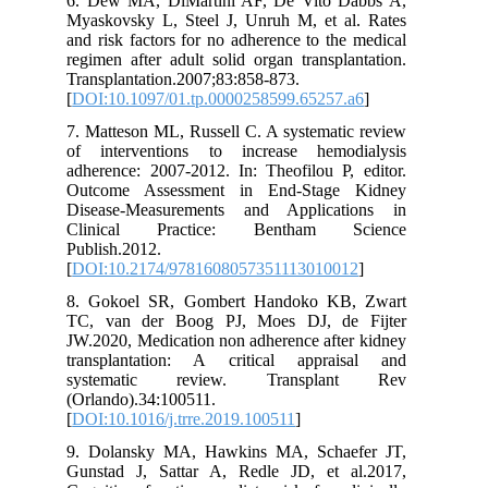
6. Dew MA, DiMartini AF, De Vito Dabbs A,
Myaskovsky L, Steel J, Unruh M, et al. Rates
and risk factors for no adherence to the medical
regimen after adult solid organ transplantation.
Transplantation.2007;83:858-873.
[
DOI:10.1097/01.tp.0000258599.65257.a6
]
7. Matteson ML, Russell C. A systematic review
of interventions to increase hemodialysis
adherence: 2007-2012. In: Theofilou P, editor.
Outcome Assessment in End-Stage Kidney
Disease-Measurements and Applications in
Clinical Practice: Bentham Science
Publish.2012.
[
DOI:10.2174/9781608057351113010012
]
8. Gokoel SR, Gombert Handoko KB, Zwart
TC, van der Boog PJ, Moes DJ, de Fijter
JW.2020, Medication non adherence after kidney
transplantation: A critical appraisal and
systematic review. Transplant Rev
(Orlando).34:100511.
[
DOI:10.1016/j.trre.2019.100511
]
9. Dolansky MA, Hawkins MA, Schaefer JT,
Gunstad J, Sattar A, Redle JD, et al.2017,