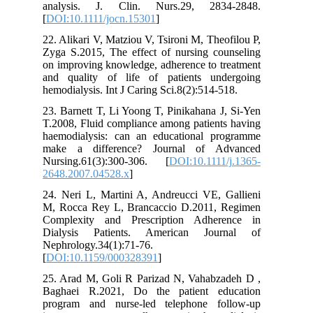
analysis. J. Clin. Nurs.29, 2834-2848.
[
DOI:10.1111/jocn.15301
]
22. Alikari V, Matziou V, Tsironi M, Theofilou P,
Zyga S.2015, The effect of nursing counseling
on improving knowledge, adherence to treatment
and quality of life of patients undergoing
hemodialysis. Int J Caring Sci.8(2):514-518.
23. Barnett T, Li Yoong T, Pinikahana J, Si‐Yen
T.2008, Fluid compliance among patients having
haemodialysis: can an educational programme
make a difference? Journal of Advanced
Nursing.61(3):300-306. [
DOI:10.1111/j.1365-
2648.2007.04528.x
]
24. Neri L, Martini A, Andreucci VE, Gallieni
M, Rocca Rey L, Brancaccio D.2011, Regimen
Complexity and Prescription Adherence in
Dialysis Patients. American Journal of
Nephrology.34(1):71-76.
[
DOI:10.1159/000328391
]
25. Arad M, Goli R Parizad N, Vahabzadeh D ,
Baghaei R.2021, Do the patient education
program and nurse-led telephone follow-up