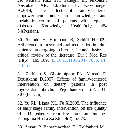
29. Pedram Razi SH, Sadeghi M, Nikbakht
Nasrabadi AR, Ebrahimi H, Kazemnejad
A.2014, The effect of family-centered
empowerment model on knowledge and
metabolic control of patients with type 2
diabetes. Knowledge Health.9(1): 48-
54(Persian).
30. Schmid H, Hartmann B, Schiffl H.2009,
Adherence to prescribed oral medication in adult
patients undergoing chronic hemodialysis: a
critical review of the literature. Eur J Med Res
.14(5): 185-189. [
DOI:10.1186/2047-783X-14-
5-185
]
31. Zarkhah S, Ghofranipour FA, Ahmadi F,
Doustkami D.2007, Effects of family-centered
intervention on dietary patterns in post
myocardial infarction. Pejouhandeh .11(5): 303-
307 (Persian).
32. Yu RL, Liang XL, Fu X.2008, The influence
of early-stage family intervention on life quality
of HD patients from low function families.
Zhonghua Hu Li Za Zhi . 4(2): 67-79.
33. Asgari P ,Bahramnezhad F , Zolfaghari M ,