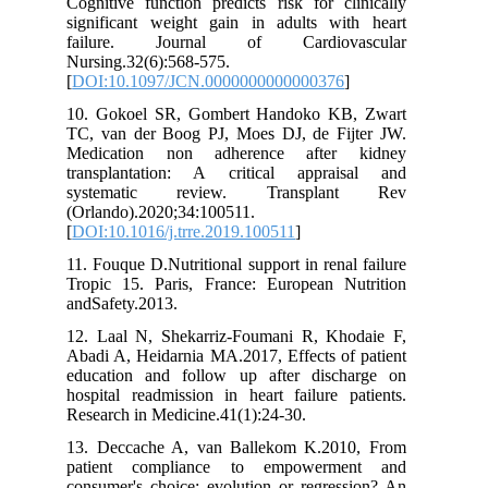
Cognitive function predicts risk for clinically
significant weight gain in adults with heart
failure. Journal of Cardiovascular
Nursing.32(6):568-575.
[
DOI:10.1097/JCN.0000000000000376
]
10. Gokoel SR, Gombert Handoko KB, Zwart
TC, van der Boog PJ, Moes DJ, de Fijter JW.
Medication non adherence after kidney
transplantation: A critical appraisal and
systematic review. Transplant Rev
(Orlando).2020;34:100511.
[
DOI:10.1016/j.trre.2019.100511
]
11. Fouque D.Nutritional support in renal failure
Tropic 15. Paris, France: European Nutrition
andSafety.2013.
12. Laal N, Shekarriz-Foumani R, Khodaie F,
Abadi A, Heidarnia MA.2017, Effects of patient
education and follow up after discharge on
hospital readmission in heart failure patients.
Research in Medicine.41(1):24-30.
13. Deccache A, van Ballekom K.2010, From
patient compliance to empowerment and
consumer's choice: evolution or regression? An