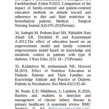
Farokhnezhad Afshar P.2015, Comparison of the
impact of family-centered and patient-centered
education methods on attitude toward and
adherence to diet and fluid restriction in
hemodialysis patients. Medical - Surgical
Nursing Journal.3(4):195-202(Persian).
34. Sadeghi M, Pedram Razi SH, Nikbakht Nasr
Abadi AR, Ebrahimi H and Kazemnejad
A.2013,The effect of education based on an
empowerment model and family -centered
empowerment model based on knowledge and
metabolic control in patients with type II
diabetes. J Nurs Educ.2(3): 18 - 27(Persian).
35. Kolahdooz M, mohammadi NK, Hozoori
M.2019, Effect of Nutrition Education in
Diabetic Patients and Their Families on
Knowledge Attitude and Practice of Diabetic
Patients in Neyshaboor. Res Med.43(1):35-40.
36. Neale, E.P.; Middleton, J.; Lambert, K.2020,
Barriers and enablers to detection and
management of chronic kidney disease in
primary healthcare: A systematic review. BMC
Nephrol. 21, 83. [
DOI:10.1186/s12882-020-