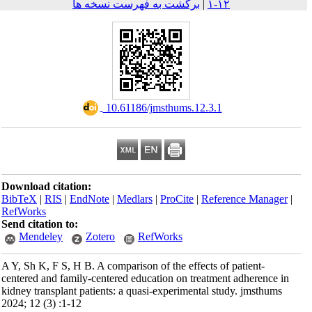
برگشت به فهرست نسخه ها
|
۱۲-۱
‎ 10.61186/jmsthums.12.3.1
Download citation:
BibTeX
|
RIS
|
EndNote
|
Medlars
|
ProCite
|
Reference Mana
RefWorks
Send citation to:
Mendeley
Zotero
RefWorks
A Y, Sh K, F S, H B. A comparison of the effects of patient-
centered and family-centered education on treatment adherenc
kidney transplant patients: a quasi-experimental study. jmsthu
2024; 12 (3) :1-12