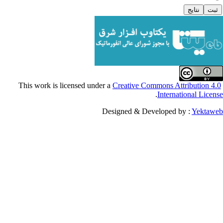
Creative Commons Attribu
.
Internationa
Designed & Developed by :
Y