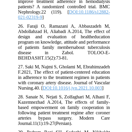
improve treatment adherence in hemodialysis
patients? A randomized controlled trial. BMC
Nephrology.22 (119). [
DOI:10.1186/s12882-
021-02319-9
]
26. Faraji O, Ramazani A, Abbaszadeh M,
Abdollahzad H, Aliabadi A.2014, The effect of
design and evaluation of healtheducation
program on knowledge, attitude and performance
of patients family membersabout tuberculosis
disease in Zabol. TOLOO-E-
BEHDASHT.15(2):73-81.
27. Saki M, Najmi S, Gholami M, Ebrahimzadeh
F.2021, The effect of patient-centered education
in adherence to the treatment regimen in patients
with coronary artery disease. Journal of Vascular
Nursing.40. [
DOI:10.1016/j.jvn.2021.10.003
]
28. Sanaie N, Nejati S, Zolfaghari M, Alhani F,
Kazemnezhad A.2014, The effects of family-
based empowerment on family cooperation in
following patient treatment regime after coroner
arteries bypass surgery. Modern Care
Journal.11(1):19-27(Persian).