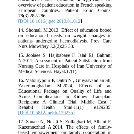
overview of patient education in French speaking
European countries. Patient Educ Couns.
78(3):282-286.
[
DOI:10.1016/j.pec.2010.01.012
]
14. Shomali M.2013, Effect of education booed
on educational needs on weight changes in
patients undergoing haemodialysis. Prev Care
Nurs Midwifery J.2(2):25-33.
15. Joolaee S, Hajibabaee F, Jalal EJ, Bahrani
N.2011, Assessment of Patient Satisfaction from
Nursing Care in Hospitals of Iran University of
Medical Sciences. Hayat.17(1).
16. Matourypour P, Daliri N , Ghiyasvandian Sh,
Zakerimoghadam M.2024, Effects of an
Educational Package on Quality of Life and
Acute Complications in Kidney Transplant
Recipients: A Clinical Trial. Middle East J
Rehabil Health Stud.11(1): e129235.
[
DOI:10.5812/mejrh-129235
]
17. Sanaie N, Nejati S, Zolfaghari M, Alhani F,
Kazemnezhad A.2014, The effects of family-
based empowerment on family cooperation in