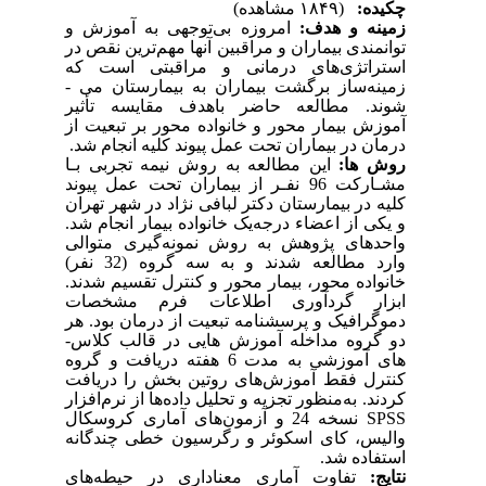
چکیده:
(۱۸۴۹ مشاهده)
زمینه و هدف:
امروزه بی‌توجهی به آموزش و
توانمندی بیماران و مراقبین آن­ها مهم‌ترین نقص در
استراتژی‌های درمانی و مراقبتی است که
زمینه‌ساز برگشت بیماران به بیمارستان می ­
شوند.
مطالعه حاضر باهدف
مقایسه تأثیر
آموزش بیمار محور و خانواده محور بر تبعیت از
.
انجام شد
درمان در بیماران تحت عمل پیوند کلیه
روش ­ها:
این مطالعه به روش نیمه تجربی بـا
مشـارکت 96 نفـر از بیماران تحت عمل پیوند
کلیه در بیمارستان دکتر لبافی نژاد در شهر تهران
و یکی از اعضاء درجه‌یک خانواده بیمار انجام شد.
واحدهای پژوهش به روش نمونه‌گیری
متوالی
وارد مطالعه شدند
و به سه گروه (32 نفر)
خانواده محور، بیمار محور و کنترل تقسیم شدند.
ابزار گردآوری اطلاعات فرم مشخصات
دموگرافیک و پرسشنامه تبعیت از درمان بود.
هر
دو گروه مداخله آموزش­ هایی در قالب کلاس­
های آموزشی به مدت 6 هفته دریافت و گروه
کنترل فقط آموزش‌های روتین بخش را دریافت
کردند.
به‌منظور تجزیه‌ و تحلیل داده‌ها از نرم‌افزار
نسخه 24 و آزمون‌های آماری کروسکال
SPSS
والیس، کای اسکوئر و رگرسیون خطی چندگانه
استفاده شد.
نتایج:
تفاوت آماری معناداری در حیطه‌های