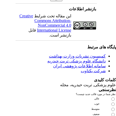
بازنشر اطلاعات
Creative
این مقاله تحت شرایط
Commons Attribution-
NonCommercial 4.0
قابل
International License
بازنشر است.
ای مرتبط
یسیون نشریات وزارت بهداشت
نشگاه علوم پزشکی تربت حیدریه
مانه اطلاعات پژوهشی ایران
کت یکتاوب
یدی
کی, تربت حیدریه، مجله
ی
مورد قالب جدید چیست؟
عالی
خوب
متوسط
ضعیف