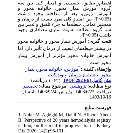
اهتمام، تطابق، چسبیدن و امتیاز کلی بین سه
گروه آموزش بیمار محور، خانواده محور و
آموزش روتین،
بعد از مداخله وجود داشت
). بین امتیاز کلی نمره تبعیت از درمان و
P<0.05
(
همچنین تمامی حیطه‌ها به جزء تلفیق و تدبیر بین
سه گروه مطالعه
تفاوت آماری معناداری وجود
).
P<0.05
داشت (
نتیجه­ گیری:
آموزش بیمار محور و خانواده محور
در بیشتر حیطه‌های تبعیت از درمان تأثیر دارد اما
آموزش خانواده محور مؤثرتر از آموزش بیمار
محور است.
بیمار
،
خانواده محور
،
آموزش
واژه‌های کلیدی:
پیوند کلیه
،
تبعیت از درمان
،
محور
(۱۰۶۲ دریافت)
[PDF 292 kb]
متن کامل
نوع مطالعه:
پژوهشي
| موضوع مقاله:
تخصصي
دریافت: 1403/6/22 | پذیرش: 1403/9/24 | انتشار:
1403/10/16
فهرست منابع
1. Nafar M, Aghighi M, Dalili N, Alipour Abedi
B. Perspective of 20 years hemodialysis registry
in Iran, on the road to progress. Iran J Kidney
Dis. 2020; 14(2):95-101 .