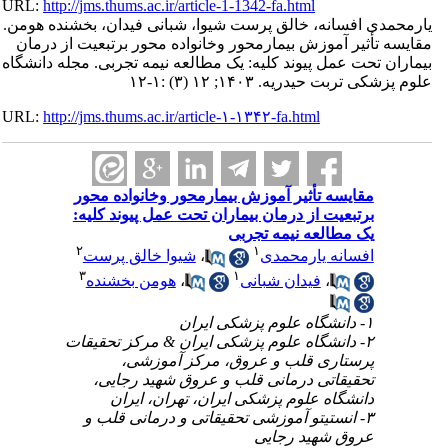
URL:
http://jms.thums.ac.ir/article-1-1342-fa.html
مدی افسانه، خالق پرست شیوا، شبانی فیدان، بخشنده هومن
 تأثیر آموزش بیمارمحور وخانواده محور برتبعیت از درمان
ن تحت عمل پیوند کلیه: یک مطالعه نیمه تجربی. مجله دانشگاه
 تربت حیدریه. ۱۴۰۳; ۱۲ (۳) :۱-۱۲
URL:
http://jms.thums.ac.ir/article-۱-۱۳۴۲-fa.html
مقایسه تأثیر آموزش بیمارمحور وخانواده محور
برتبعیت از درمان بیماران تحت عمل پیوند کلیه:
یک مطالعه نیمه تجربی
۲
۱
شیوا خالق پرست
،
افسانه یارمحمدی
۳
۱
هومن بخشنده
،
فیدان شبانی
،
۱- دانشگاه علوم پزشکی ایران
۲- دانشگاه علوم پزشکی ایران & مرکز تحقیقات
پرستاری قلب و عروق، مرکز آموزشی،
تحقیقاتی درمانی قلب و عروق شهید رجایی،
دانشگاه علوم پزشکی ایران، تهران، ایران
۳- انستیتو آموزشی تحقیقاتی و درمانی قلب و
عروق شهید رجایی