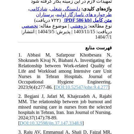
تمهیدات لازم در این زمینه بکار گرفته شود
،
شادکامی
،
دلبستگی شغلی
واژه‌های کلیدی:
پرستاران
،
طرحواره های ناسازگار اولیه
(۷۲۲ دریافت)
[PDF 586 kb]
متن کامل
نوع مطالعه:
پژوهشي
| موضوع مقاله:
تخصصي
دریافت: 1403/11/15 | پذیرش: 1404/3/5 | انتشار:
1404/7/1
فهرست منابع
1. Abbasi M, Safarpour Khotbesara N,
Shokraneh Kivaj N, Biabani A. Investigating the
Relationship between Work-related Quality of
Life and Workload among Intensive care Unit
Nurses in Tehran Hospitals. Journal of
Occupational Hygiene Engineering.
2023;9(4):277-86. [
DOI:10.52547/johe.9.4.277
]
2. Begjani J, Jafari M, Khajezadeh A, Rajabi
MM. The relationship between job burnout and
missed nursing care in nurses from the selected
hospitals in Tehran, Iran. Iran Journal of Nursing.
2024;37(147):78-89.
[
DOI:10.32598/ijn.37.147.3348.9
]
3. Raju AV, Emmanual A, Shaji D, Faizal MR,