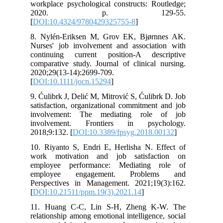
workplace psychological constructs: Routledge;
2020. p. 129-55.
[
DOI:10.4324/9780429325755-8
]
8. Nylén‐Eriksen M, Grov EK, Bjørnnes AK.
Nurses' job involvement and association with
continuing current position-A descriptive
comparative study. Journal of clinical nursing.
2020;29(13-14):2699-709.
[
DOI:10.1111/jocn.15294
]
9. Ćulibrk J, Delić M, Mitrović S, Ćulibrk D. Job
satisfaction, organizational commitment and job
involvement: The mediating role of job
involvement. Frontiers in psychology.
2018;9:132. [
DOI:10.3389/fpsyg.2018.00132
]
10. Riyanto S, Endri E, Herlisha N. Effect of
work motivation and job satisfaction on
employee performance: Mediating role of
employee engagement. Problems and
Perspectives in Management. 2021;19(3):162.
[
DOI:10.21511/ppm.19(3).2021.14
]
11. Huang C-C, Lin S-H, Zheng K-W. The
relationship among emotional intelligence, social