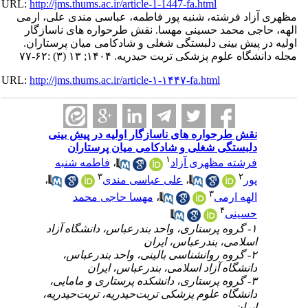
URL:
http://jms.thums.ac.ir/article-1-1447-fa.html
آزاد فرشته، شنبه پور فاطمه، عباسی مندی علی، ارمی
حاجی محمد حسینی مهسا. نقش طرحواره های ناسازگار
 در پیش بینی دلبستگی شغلی و شادکامی میان پرستاران
گاه علوم پزشکی تربت حیدریه. ۱۴۰۴; ۱۳ (۳) :۶۲-۷۷
URL:
http://jms.thums.ac.ir/article-۱-۱۴۴۷-fa.html
نقش طرحواره های ناسازگار اولیه در پیش بینی
دلبستگی شغلی و شادکامی میان پرستاران
۱
فاطمه شنبه
،
فرشته مظهری آزاد
۳
۲
،
علی عباسی مندی
،
پور
۳
مهسا حاجی محمد
،
الهه ارمی
۴
حسینی
۱- گروه پرستاری، واحد بندرعباس، دانشگاه آزاد
اسلامی، بندرعباس، ایران
۲- گروه روانشناسی بالینی، واحد بندرعباس،
دانشگاه آزاد اسلامی، بندرعباس، ایران
۳- گروه پرستاری، دانشکده پرستاری و مامایی،
دانشگاه علوم پزشکی تربت‌حیدریه، تربت‌حیدریه،
ایران