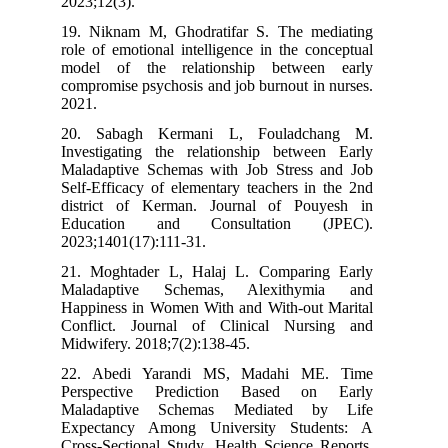
2023;12(3).
19. Niknam M, Ghodratifar S. The mediating
role of emotional intelligence in the conceptual
model of the relationship between early
compromise psychosis and job burnout in nurses.
2021.
20. Sabagh Kermani L, Fouladchang M.
Investigating the relationship between Early
Maladaptive Schemas with Job Stress and Job
Self-Efficacy of elementary teachers in the 2nd
district of Kerman. Journal of Pouyesh in
Education and Consultation (JPEC).
2023;1401(17):111-31.
21. Moghtader L, Halaj L. Comparing Early
Maladaptive Schemas, Alexithymia and
Happiness in Women With and With-out Marital
Conflict. Journal of Clinical Nursing and
Midwifery. 2018;7(2):138-45.
22. Abedi Yarandi MS, Madahi ME. Time
Perspective Prediction Based on Early
Maladaptive Schemas Mediated by Life
Expectancy Among University Students: A
Cross‐Sectional Study. Health Science Reports.