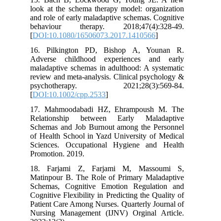
look at the schema therapy model: organization
and role of early maladaptive schemas. Cognitive
behaviour therapy. 2018;47(4):328-49.
[
DOI:10.1080/16506073.2017.1410566
]
16. Pilkington PD, Bishop A, Younan R.
Adverse childhood experiences and early
maladaptive schemas in adulthood: A systematic
review and meta‐analysis. Clinical psychology &
psychotherapy. 2021;28(3):569-84.
[
DOI:10.1002/cpp.2533
]
17. Mahmoodabadi HZ, Ehrampoush M. The
Relationship between Early Maladaptive
Schemas and Job Burnout among the Personnel
of Health School in Yazd University of Medical
Sciences. Occupational Hygiene and Health
Promotion. 2019.
18. Farjami Z, Farjami M, Massoumi S,
Matinpour B. The Role of Primary Maladaptive
Schemas, Cognitive Emotion Regulation and
Cognitive Flexibility in Predicting the Quality of
Patient Care Among Nurses. Quarterly Journal of
Nursing Management (IJNV) Orginal Article.