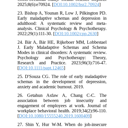
2025;8(6):e70924. [
DOI:10.1002/hsr2.70924
]
23. Bishop A, Younan R, Low J, Pilkington PD.
Early maladaptive schemas and depression in
adulthood: A systematic review and meta‐
analysis. Clinical Psychology & Psychotherapy.
2022;29(1):111-30. [
DOI:10.1002/cpp.2630
]
24. Bär A, Bär HE, Rijkeboer MM, Lobbestael
J. Early Maladaptive Schemas and Schema
Modes in clinical disorders: A systematic review.
Psychology and Psychotherapy: Theory,
Research and Practice. 2023;96(3):716-47.
[
DOI:10.1111/papt.12465
]
25. D'Souza CG. The role of early maladaptive
schemas in the development of depression,
anxiety and academic burnout. 2019.
26. Getahun Asfaw A, Chang C-C. The
association between job insecurity and
engagement of employees at work. Journal of
workplace behavioral health. 2019;34(2):96-110.
[
DOI:10.1080/15555240.2019.1600409
]
27. Shin Y, Hur W-M. When do job-insecure