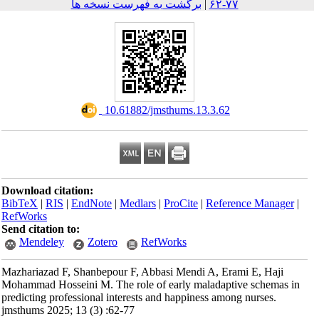
برگشت به فهرست نسخه ها
|
۷۷-۶۲
‎ 10.61882/jmsthums.13.3.62
Download citation:
BibTeX
|
RIS
|
EndNote
|
Medlars
|
ProCite
|
Reference Mana
RefWorks
Send citation to:
Mendeley
Zotero
RefWorks
Mazhariazad F, Shanbepour F, Abbasi Mendi A, Erami E, Haj
Mohammad Hosseini M. The role of early maladaptive schem
predicting professional interests and happiness among nurses.
jmsthums 2025; 13 (3) :62-77