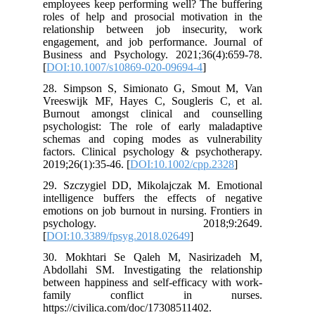
employees keep performing well? The buffering
roles of help and prosocial motivation in the
relationship between job insecurity, work
engagement, and job performance. Journal of
Business and Psychology. 2021;36(4):659-78.
[
DOI:10.1007/s10869-020-09694-4
]
28. Simpson S, Simionato G, Smout M, Van
Vreeswijk MF, Hayes C, Sougleris C, et al.
Burnout amongst clinical and counselling
psychologist: The role of early maladaptive
schemas and coping modes as vulnerability
factors. Clinical psychology & psychotherapy.
2019;26(1):35-46. [
DOI:10.1002/cpp.2328
]
29. Szczygiel DD, Mikolajczak M. Emotional
intelligence buffers the effects of negative
emotions on job burnout in nursing. Frontiers in
psychology. 2018;9:2649.
[
DOI:10.3389/fpsyg.2018.02649
]
30. Mokhtari Se Qaleh M, Nasirizadeh M,
Abdollahi SM. Investigating the relationship
between happiness and self-efficacy with work-
family conflict in nurses.
https://civilica.com/doc/17308511402.