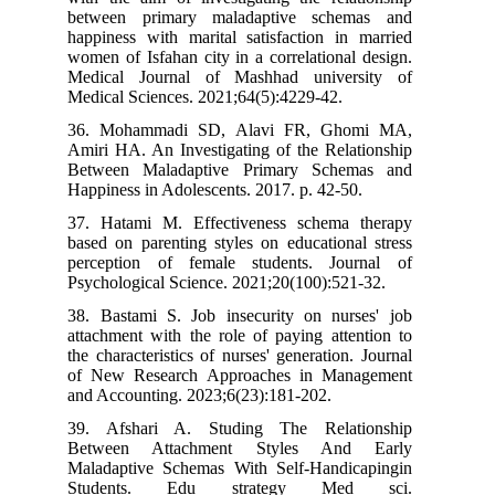
between primary maladaptive schemas and
happiness with marital satisfaction in married
women of Isfahan city in a correlational design.
Medical Journal of Mashhad university of
Medical Sciences. 2021;64(5):4229-42.
36. Mohammadi SD, Alavi FR, Ghomi MA,
Amiri HA. An Investigating of the Relationship
Between Maladaptive Primary Schemas and
Happiness in Adolescents. 2017. p. 42-50.
37. Hatami M. Effectiveness schema therapy
based on parenting styles on educational stress
perception of female students. Journal of
Psychological Science. 2021;20(100):521-32.
38. Bastami S. Job insecurity on nurses' job
attachment with the role of paying attention to
the characteristics of nurses' generation. Journal
of New Research Approaches in Management
and Accounting. 2023;6(23):181-202.
39. Afshari A. Studing The Relationship
Between Attachment Styles And Early
Maladaptive Schemas With Self-Handicapingin
Students. Edu strategy Med sci.