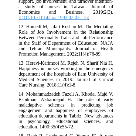
support, job involvement, and turnover intention-
a study of nurses in Taiwan. Journal of
Economics and Business. 2019;2(3).
[
DOI:10.31014/aior.1992.02.03.116
]
12. Hamedi M, Jafari Roshan M. The Mediating
Role of Job Involvement in the Relationship
Between Personality Traits and Job Performance
in the Staff of Department of Education, NAJA
and Tehran Municipality. Journal of Health
Promotion Management. 2022;11(4):76-89.
13. Heravi-Karimooi M, Rejeh N, Sharif Nia H.
Happiness in nurses working in the emergency
department of the hospitals of Ilam University of
Medical Sciences in 2019. Journal of Critical
Care Nursing. 2018;11(4):1-8.
14. Mohammadzadeh Fazeli A, Khodai Majd V,
Esmkhani Akbarinejad H. The role of early
maladaptive schemas in predicting job
engagement and happiness of employees of
education departments in Tabriz. New advances
in psychology, educational sciences, and
education. 1400;35(4):55-72.
15. Bach B, Lockwood G, Young JE. A new