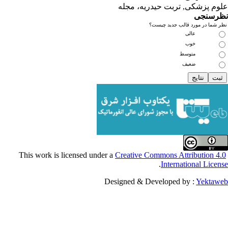
کی, تربت حیدریه، مجله
ی
مورد قالب جدید چیست؟
عالی
خوب
متوسط
ضعیف
Creative Commons Attribu
.
Internationa
Designed & Developed by :
Y