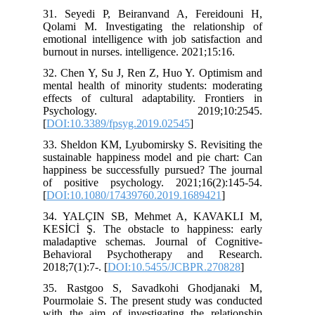
31. Seyedi P, Beiranvand A, Fereidouni H,
Qolami M. Investigating the relationship of
emotional intelligence with job satisfaction and
burnout in nurses. intelligence. 2021;15:16.
32. Chen Y, Su J, Ren Z, Huo Y. Optimism and
mental health of minority students: moderating
effects of cultural adaptability. Frontiers in
Psychology. 2019;10:2545.
[
DOI:10.3389/fpsyg.2019.02545
]
33. Sheldon KM, Lyubomirsky S. Revisiting the
sustainable happiness model and pie chart: Can
happiness be successfully pursued? The journal
of positive psychology. 2021;16(2):145-54.
[
DOI:10.1080/17439760.2019.1689421
]
34. YALÇIN SB, Mehmet A, KAVAKLI M,
KESİCİ Ş. The obstacle to happiness: early
maladaptive schemas. Journal of Cognitive-
Behavioral Psychotherapy and Research.
2018;7(1):7-. [
DOI:10.5455/JCBPR.270828
]
35. Rastgoo S, Savadkohi Ghodjanaki M,
Pourmolaie S. The present study was conducted
with the aim of investigating the relationship