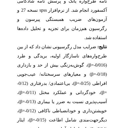
نامه
طرح‌واره
یانگ و پرسش نامه
شادکامی
و
نسخه 27
spss
آکسفورد انجام شد. از نرم‌افزار
آزمون‌های ضریب همبستگی پیرسون و
رگرسیون هم‌زمان برای تجزیه و تحلیل داده‌ها
.
استفاده شد
نتایج:
ضرایب مدل رگرسیونی نشان داد که از بین
طرح‌واره‌های ناسازگار اولیه، بریدگی و طرد
)، گوش‌به‌زنگی بیش از حد و بازداری
β
(0/016-=
) و معیارهای سرسختانه/ عیب‌‌جویی
β
(0/18-=
)، بی‌اعتمادی/ بدرفتاری (0/12-
β
افراطی (0/25-=
)،
β
)، خودگردانی و عملکرد مختل (0/11-=
β
=
)،
β
آسیب‌پذیری نسبت به ضرر یا بیماری (0/13-=
)،
β
خویشتن‌داری و خود‌انضباطی ناکافی (0/12-=
)، ایثار
β
دیگرجهت‌مندی شامل اطاعت (0/15-=