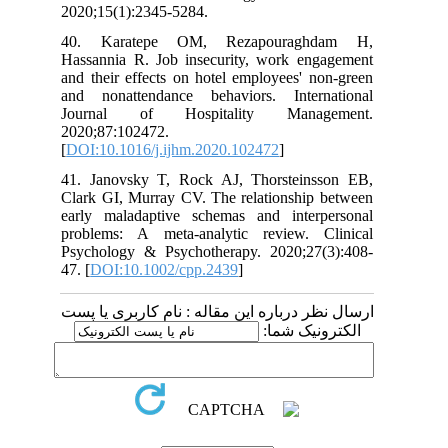
2020;15(1):2345-5284.
40. Karatepe OM, Rezapouraghdam H,
Hassannia R. Job insecurity, work engagement
and their effects on hotel employees' non-green
and nonattendance behaviors. International
Journal of Hospitality Management.
2020;87:102472.
[
DOI:10.1016/j.ijhm.2020.102472
]
41. Janovsky T, Rock AJ, Thorsteinsson EB,
Clark GI, Murray CV. The relationship between
early maladaptive schemas and interpersonal
problems: A meta‐analytic review. Clinical
Psychology & Psychotherapy. 2020;27(3):408-
47. [
DOI:10.1002/cpp.2439
]
ارسال نظر درباره این مقاله : نام کاربری یا پست
الکترونیک شما: