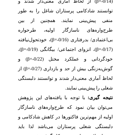
) از لحاظ آماری معنی‌دار شدند و
β
(0/14-=
توانستند شادکامی پرستاران شاغل را به طور
منفی پیش‌بینی نمایند. همچنین از بین
طرح‌واره‌های ناسازگار اولیه، طرحواره
)، خود‌تحول‌نیافته
β
بی‌اعتمادی/ بدرفتاری (0/16-=
)،
β
)، انزوای‌ اجتماعی/ بیگانگی (0/19-=
β
(0/17-=
) و
β
خودگردانی و عملکرد‌ مختل (0/22-=
) از
β
گوش‌به‌زنگی بیش از حد و بازداری (0/27-=
لحاظ آماری معنی‌دار شدند و توانستند دلبستگی
شغلی را پیش‌بینی نمایند.
نتیجه­ گیری:
با توجه با یافته‌های این پژوهش
می‌توان بیان نمود که طرح‌واره‌های ناسازگار
اولیه از مهم‌ترین فاکتورها در کاهش شادکامی و
دلبستگی شغلی پرستاران می‌باشد لذا باید