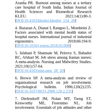
Aranha PR. Burnout among nurses at a tertiary
care hospital of South India. Indian Journal of
Health Sciences and Biomedical Research
KLEU. 2021;14(1):80-3.
[
DOI:10.4103/kleuhsj.kleuhsj_154_20
]
4. Bazazan A, Dianat I, Rastgoo L, Mombeini Z.
Factors associated with mental health status of
hospital nurses. International journal of industrial
ergonomics. 2018;66:194-9.
[
DOI:10.1016/j.ergon.2018.03.008
]
5. Isfahani P, Shamsaie M, Peirovy S, Bahador
RC, Afshari M. Job stress among Iranian nurses:
A meta-analysis. Nursing and Midwifery Studies.
2021;10(1):57-64.
[
DOI:10.4103/nms.nms_28_20
]
6. Brown SP. A meta-analysis and review of
organizational research on job involvement.
Psychological bulletin. 1996;120(2):235.
[
DOI:10.1037/0033-2909.120.2.235
]
7. Diefendorff JM, Nolan MT, Tseng ST,
Kenworthy ME, Fiorentino NL. Job
involvement. Essentials of job attitudes and other