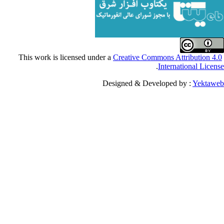
Creative Commons Attribu
.
Internationa
Designed & Developed by :
Y