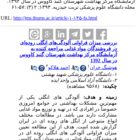
آزمایشگاه مرکز بهداشت شهرستان گنبد کاووس در سال ۱۳۹۲.
شگاه علوم پزشکی تربت حیدریه. ۱۳۹۳; ۲ (۳) :۵۷-۶۱
URL:
http://jms.thums.ac.ir/article-۱-۱۴۵-fa.html
بررسی میزان فراوانی آلودگی‌های انگلی روده‌ای
در فروشندگان مواد غذایی مراجعه کننده به
آزمایشگاه مرکز بهداشت شهرستان گنبد کاووس
در سال 1392
۲
۱
هوشنگ خزان
،
احمد هلاکو
۱- دانشگاه علوم پزشکی شهید بهشتی
۲- دانشگاه آزاد اسلامی واحد ایذه
چکیده:
(۹۵۶۸ مشاهده)
زمینه و هدف:
آلودگی­ های انگلی یکی از
مهم‌ترین مشکلات بهداشتی در جوامع امروزی
خصوصاً در افرادی­ که در تهیه و توزیع مواد غذایی
مشارکت دارند می­ باشد. در مطالعات مختلف
انواع متنوعی از انگل­ های روده­ ای در ایران
گزارش شده است. هدف از این مطالعه تعیین
میزان فراوانی آلودگی­ های انگلی روده ­ای در
فروشندگان مواد غذایی در شهرستان گنبد کاوس