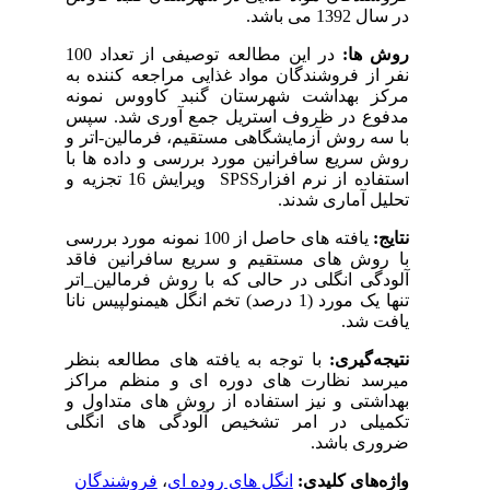
در سال 1392 می­ باشد.
روش­ ها:
در این مطالعه توصیفی از تعداد 100
نفر از فروشندگان مواد غذایی مراجعه کننده به
مرکز بهداشت شهرستان گنبد کاووس نمونه
مدفوع در ظروف استریل جمع ­آوری شد. سپس
با سه روش آزمایشگاهی مستقیم، فرمالین-اتر و
روش سریع سافرانین مورد بررسی و داده ها با
استفاده از نرم افزار
SPSS
ویرایش 16 تجزیه و
تحلیل آماری شدند.
نتایج:
یافته­ های حاصل از 100 نمونه مورد بررسی
با روش­ های مستقیم و سریع سافرانین فاقد
آلودگی انگلی در حالی که با روش فرمالین_اتر
تنها یک مورد (1 درصد) تخم انگل هیمنولپیس نانا
یافت شد.
نتیجه‌گیری:
با توجه به یافته­ ها­ی مطالعه بنظر
می­رسد نظارت­ های دوره ­ای و منظم مراکز
بهداشتی و نیز استفاده از روش­ های متداول و
تکمیلی در امر تشخیص آلودگی­ های انگلی
ضروری ­باشد.
واژه‌های کلیدی:
انگل های روده ای
،
فروشندگان