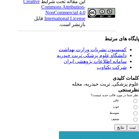
این مقاله تحت شرایط
Creative
Commons Attribution-
NonCommercial 4.0
International License
قابل
بازنشر است.
ای مرتبط
یسیون نشریات وزارت بهداشت
نشگاه علوم پزشکی تربت حیدریه
مانه اطلاعات پژوهشی ایران
کت یکتاوب
یدی
کی, تربت حیدریه، مجله
ی
مورد قالب جدید چیست؟
عالی
خوب
متوسط
ضعیف