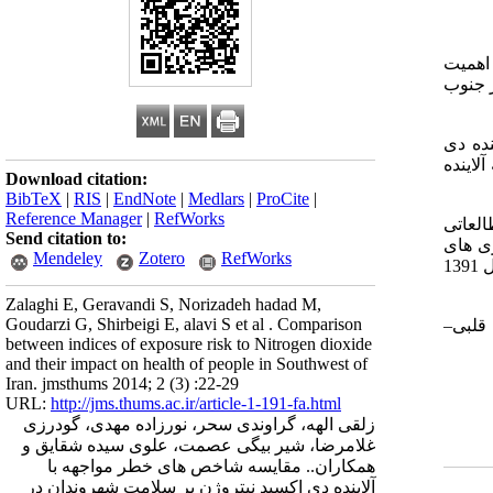
ان­ ها اهمیت
ر جنوب
اینده دی
لاینده
Download citation:
BibTeX
|
RIS
|
EndNote
|
Medlars
|
ProCite
|
Reference Manager
|
RefWorks
نیتروژن در سال 1391 در سه شهر مطالعاتی
Send citation to:
ماری ­های
Mendeley
Zotero
RefWorks
قلبی–عروقی، 1.002 در سطح متوسط برآورد گردید. موارد بیماری مزمن انسداد ریوی در شهر کرمانشاه و بوشهر به ترتیب 21 و 3 نفر در سال 1391
Zalaghi E, Geravandi S, Norizadeh hadad M,
Goudarzi G, Shirbeigi E, alavi S et al . Comparison
 قلبی–
between indices of exposure risk to Nitrogen dioxide
and their impact on health of people in Southwest of
Iran. jmsthums 2014; 2 (3) :22-29
URL:
http://jms.thums.ac.ir/article-1-191-fa.html
زلقی الهه، گراوندی سحر، نورزاده مهدی، گودرزی
غلامرضا، شیر بیگی عصمت، علوی سیده شقایق و
همکاران.. مقایسه شاخص های خطر مواجهه با
آلاینده دی اکسید نیتروژن بر سلامت شهروندان در