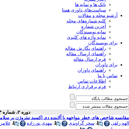
بانک ها و نمایه ها
سیاست‌های داوری همتا
آرشیو مجله و مقالات
کلیه شماره‌های مجله
آخرین شماره
نمایه نویسندگان
نمایه واژه های کلیدی
برای نویسندگان
راهنمای نگارش مقاله
راهنمای ارسال مقاله
فرم ارسال مقاله
برای داوران
راهنمای داوران
تماس با ما
اطلاعات تماس
فرم برقراری ارتباط
دوره ۲، شماره ۳ - ( ۷-۱۳۹۳ )
مقایسه شاخص های خطر مواجهه با آلاینده دی اکسید نیتروژن بر سلا
الهه زلقی
،
سحر گراوندی
،
مهدی نورزاده
،
غلامر