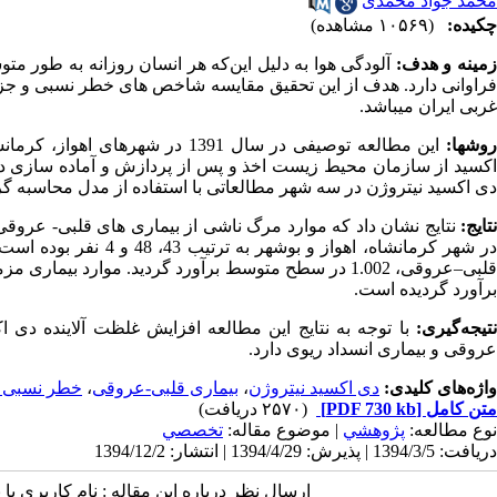
محمد جواد محمدی
چکیده:
(۱۰۵۶۹ مشاهده)
مینه و هدف:
فراوانی دارد. هدف از این تحقیق مقایسه شاخص ­های خطر نسبی و جزء
غربی ایران می­باشد.
وش­ها:
این مطالعه توصیفی در سال 1391 د
اکسید از سازمان محیط زیست اخذ و پس از پردازش و آماده­ سازی داد
دی اکسید نیتروژن در سه شهر مطالعاتی با استفاده از مدل محاسبه گر
نتایج:
در شهر کرمانشاه، اهوا
برآورد گردیده است.
نتیجه‌گیری:
با توجه به نتایج این مطالعه افزایش غلظت آلاینده دی 
عروقی و بیماری انسداد ریوی دارد.
واژه‌های کلیدی:
دی اکسید نیتروژن
،
بیماری قلبی-عروقی
،
خطر نسبی 
متن کامل
[PDF 730 kb]
(۲۵۷۰ دریافت)
نوع مطالعه:
پژوهشي
| موضوع مقاله:
تخصصي
دریافت: 1394/3/5 | پذیرش: 1394/4/29 | انتشار: 1394/12/2
ارسال نظر درباره این مقاله : نام کاربری ی