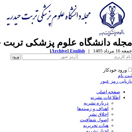
مجله دانشگاه علوم پزشکی تربت ح
جمعه 16 مرداد 1405
|
English
]
Archive
[
ورود خودکار
ثبت نام
بازیابی رمز عبور
صفحه اصلی
اطلاعات نشریه
درباره نشریه
اهداف و زمینه‌ها
اخلاق نشر
اصول شفافیت
هیات تحریریه
اخبار نشریه