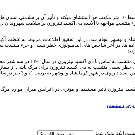
آلودگی هوا به‌ دلیل این‌که هر انسان روزانه به طور متوسط 10 متر مکعب هوا استنشاق می­کند و تأثیر آن بر سلامتی انس
 منتسب مواجهه با آلاینده دی اکسید نیتروژن بر سلامت شهروندان د
ر شهرهای اهواز، کرمانشاه و بوشهر انجام شد. در این تحقیق اطلاعات مربوط به غلظت آل
ه ­ها، در آخر شاخص ­های اپیدمیولوژی خطر نسبی و جزء منتسب به آ
دید.
نتایج نشان داد که موارد مرگ ناشی از بیماری­ های قلبی- عروقی منتسب به تماس با دی اکسید 
ز و بوشهر به ترتیب 43، 48 و 4 نفر بوده است. خطر نسبی منتسب به دی اکسید نیتروژن برای مرگ ناشی از بی
اکسید نیتروژن تأثیر مستقیم و مؤثری در افزایش میزان موارد مرگ
و جزء منتسب
ا پست الکترونیک شما: