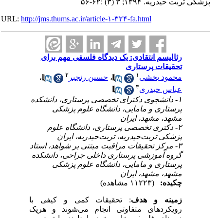
حیدریه. ۱۳۹۴; ۳ (۳) :۶۲-۵۶
URL:
http://jms.thums.ac.ir/article-۱-۳۲۴-fa.html
رئالیسم انتقادی: یک دیدگاه فلسفی مهم برای
تحقیقات پرستاری
۲
۱
محمود بخشی
،
حسین رنجبر
،
۳
عباس حیدری
۱- دانشجوی دکترای تخصصی پرستاری، دانشکده
پرستاری و مامایی، دانشگاه علوم پزشکی
مشهد، مشهد، ایران
۲- دکتری تخصصی پرستاری، دانشگاه علوم
پزشکی تربت‌حیدریه، تربت‌حیدریه، ایران
۳- مرکز تحقیقات مراقبت مبتنی بر شواهد، استاد
گروه آموزشی پرستاری داخلی جراحی، دانشکده
پرستاری و مامایی، دانشگاه علوم پزشکی
مشهد، مشهد، ایران
چکیده:
(۱۱۲۲۳ مشاهده)
زمینه
و هدف
: تحقیقات کمی و کیفی با
رویکردهای متفاوتی انجام می‌شوند و هریک