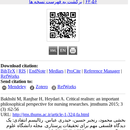
۵۶-۶۲
|
برگشت به فهرست نسخه ها
Download citation:
BibTeX
|
RIS
|
EndNote
|
Medlars
|
ProCite
|
Reference Mana
RefWorks
Send citation to:
Mendeley
Zotero
RefWorks
Bakhshi M, Ranjbar H, Heydari A. Critical realism: an import
philosophical perspective for nursing researches. jmsthums 20
(3) :62-56
URL:
http://jms.thums.ac.ir/article-1-324-fa.html
حمود، رنجبر حسین، حیدری عباس. رئالیسم انتقادی: یک
 فلسفی مهم برای تحقیقات پرستاری. مجله دانشگاه علوم