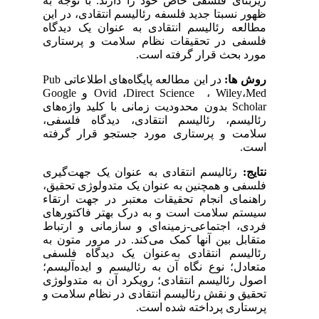
زیربنای فلسفی خاص خود را دارند. با توجه به
ظهور نسبتا جدید فلسفه رئالیسم انتقادی، در این
مطالعه رئالیسم انتقادی به عنوان یک دیدگاه
فلسفی در تحقیقات نظام سلامت و پرستاری
مورد بحث قرار گرفته است.
روش ­ها:
در این مطالعه پایگاه‌های اطلاعاتی
Pub
Med
،
Wiley
،
Science
Direct
،
Ovid
و
Google
Scholar
بدون محدودیت زمانی با کلید واژه‌های
رئالیسم، رئالیسم انتقادی، دیدگاه فلسفی،
سلامت و پرستاری مورد جستجو قرار گرفته
است.
نتایج:
رئالیسم انتقادی به عنوان یک جهت‌گیری
فلسفی و همچنین به عنوان یک متدولوژی تحقیق،
راهنمای انجام تحقیقات معتبر در جهت ارتقاء
سیستم سلامت است و به درک بهتر فاکتورهای
فردی، اجتماعی-زمینه‌ای و سازمانی و ارتباط
متقابل بین آنها کمک می‌کند. در مرور متون به
رئالیسم انتقادی به‌عنوان یک دیدگاه فلسفی
متعادل؛ نوع نگاه آن به رئالیسم و ایده‌آلیسم؛
اصول رئالیسم انتقادی؛ رویکرد آن به متدولوژی
تحقیق و نقش رئالیسم انتقادی در نظام سلامت و
پرستاری پرداخته شده است.