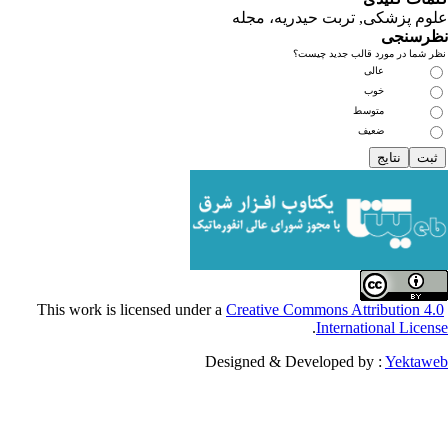
کی, تربت حیدریه، مجله
ی
مورد قالب جدید چیست؟
عالی
خوب
متوسط
ضعیف
Creative Commons Attribu
.
Internationa
Designed & Developed by :
Y