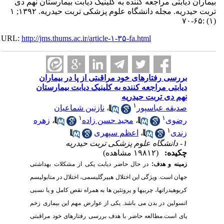
ن دیابتی مراجعه کننده به کلینیک دیابت بیمارستان نهم دی
تربت حیدریه. مجله دانشگاه علوم پزشکی تربت حیدریه. ۱۳۹۲; ۱
URL:
http://jms.thums.ac.ir/article-۱-۳۵-fa.html
بررسی رفتارهای خود مراقبتی از پا در بیماران
دیابتی مراجعه کننده به کلینیک دیابت بیمارستان
نهم دی تربت حیدریه
۱
صدیقه عباسپور
،
نازنین شماعیان
۱
۱
رضوی
،
مجید حسن زاده
،
زهره
۱
زندی
،
اعظم سپهری
۱- دانشگاه علوم پزشکی تربت حیدریه
چکیده:
(۱۹۸۱۲ مشاهده)
زمینه و هدف:
در حال حاضر دیابت یکی از مشکلات بهداشتی
جهان است. ویژگی این اختلال هیپرگلیسمی، اختلال در متابولیسم
کربوهیدراتها، چربیها و پروتئین ها به همراه نقص کامل و یا نسبی
انسولین در بدن می باشد. یکی از عوارض مهم این بیماری زخم
پای است.مطالعه حاضر با هدف بررسی رفتارهای خود مراقبتی