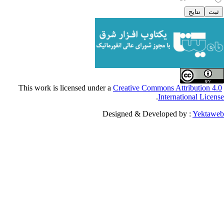
Creative Commons Attribu
.
Internationa
Designed & Developed by :
Y