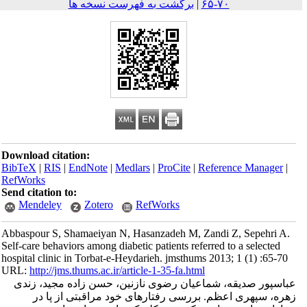
۷۰-۶۵
|
برگشت به فهرست نسخه ها
Download citation:
BibTeX
|
RIS
|
EndNote
|
Medlars
|
ProCite
|
Reference Mana
RefWorks
Send citation to:
Mendeley
Zotero
RefWorks
Abbaspour S, Shamaeiyan N, Hasanzadeh M, Zandi Z, Sepeh
Self-care behaviors among diabetic patients referred to a selec
hospital clinic in Torbat-e-Heydarieh. jmsthums 2013; 1 (1) :
URL:
http://jms.thums.ac.ir/article-1-35-fa.html
ر صدیقه، شماعیان رضوی نازنین، حسن زاده مجید، زندی
سپهری اعظم. بررسی رفتارهای خود مراقبتی از پا در