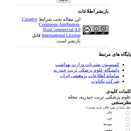
بازنشر اطلاعات
این مقاله تحت شرایط
Creative
Commons Attribution-
NonCommercial 4.0
International License
قابل
بازنشر است.
ای مرتبط
یسیون نشریات وزارت بهداشت
نشگاه علوم پزشکی تربت حیدریه
مانه اطلاعات پژوهشی ایران
کت یکتاوب
یدی
کی, تربت حیدریه، مجله
ی
مورد قالب جدید چیست؟
عالی
خوب
متوسط
ضعیف