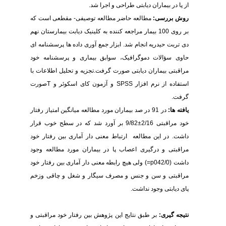
از پا در بیماران دیابتی طراحی و اجرا شد.
روش بررسی:
مطالعه حاضر مطالعه توصیفی- مقطعی است که
بر روی 100 بیمار مراجعه کننده به کلینیک دیابت بیمارستان نهم
دی تربت حیدریه انجام شد. ابزار جمع آوری داده ها پرسشنامه ای
حاوی سؤالات دموگرافیک، سوابق بیماری و پرسشنامه خود
مراقبتی بیماران دیابتی صورت گرفت.تجزیه و تحلیل اطلاعات با
استفاده از نرم افزار
SPSS
و آزمون کای اسکوئر و
T
صورت
گرفت.
یافته ها:
در 91 در صد بیماران مورد مطالعه میانگین امتیاز رفتار
خود مراقبتی 2/16±9/82 بر آورد شد که در سطح خوب قرار
داشت. در این مطالعه ارتباط معنی دار آماری بین رفتار خود
مراقبتی و درگیری اعصاب پا در بیماران مورد مطالعه وجود
داشت (042/0
p
=) ولی هیچ رابطه معنی دار آماری بین رفتار خود
مراقبتی و سن و جنس و مصرف سیگار و شغل و چاقی وزخم
پای دیابتی وجود نداشت.
نتیجه گیری:
بر طبق نتایج این پژوهش بین رفتار خود مراقبتی و