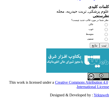
یدی
کی, تربت حیدریه، مجله
ی
مورد قالب جدید چیست؟
عالی
خوب
متوسط
ضعیف
Creative Commons Attribu
.
Internationa
Designed & Developed by :
Y