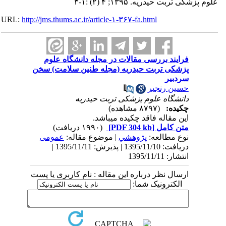
ی تربت حیدریه. ۱۳۹۵; ۴ (۲) :۱-۳
URL:
http://jms.thums.ac.ir/article-۱-۳۶۷-fa.html
فرایند بررسی مقالات در مجله دانشگاه علوم
پزشکی تربت حیدریه (مجله طنین سلامت) سخن
سردبیر
حسین رنجبر
دانشگاه علوم پزشکی تربت حیدریه
چکیده:
(۸۷۹۷ مشاهده)
این مقاله فاقد چکیده می​باشد.
متن کامل
[PDF 304 kb]
(۱۹۹۰ دریافت)
نوع مطالعه:
پژوهشي
| موضوع مقاله:
عمومى
دریافت: 1395/11/10 | پذیرش: 1395/11/11 |
انتشار: 1395/11/11
ارسال نظر درباره این مقاله : نام کاربری یا پست
الکترونیک شما: