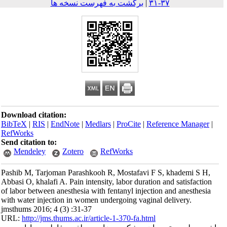
۳۷-۳۱
|
برگشت به فهرست نسخه ها
Download citation:
BibTeX
|
RIS
|
EndNote
|
Medlars
|
ProCite
|
Reference Mana
RefWorks
Send citation to:
Mendeley
Zotero
RefWorks
Pashib M, Tarjoman Parashkooh R, Mostafavi F S, khademi 
Abbasi O, khalafi A. Pain intensity, labor duration and satisfa
of labor between anesthesia with fentanyl injection and anesth
with water injection in women undergoing vaginal delivery.
jmsthums 2016; 4 (3) :31-37
URL:
http://jms.thums.ac.ir/article-1-370-fa.html