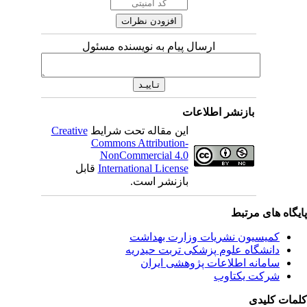
ارسال پیام به نویسنده مسئول
بازنشر اطلاعات
این مقاله تحت شرایط
Creative
Commons Attribution-
NonCommercial 4.0
International License
قابل
بازنشر است.
ای مرتبط
یسیون نشریات وزارت بهداشت
نشگاه علوم پزشکی تربت حیدریه
مانه اطلاعات پژوهشی ایران
کت یکتاوب
یدی