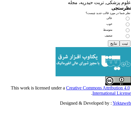
کی, تربت حیدریه، مجله
ی
مورد قالب جدید چیست؟
عالی
خوب
متوسط
ضعیف
Creative Commons Attribu
.
Internationa
Designed & Developed by :
Y