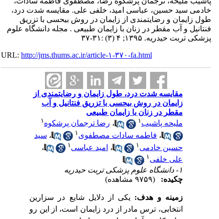
 ملیحه، ترجمان پرشکوه رضا، مصطفوی فاطمه سادات،
سید حسین، عباسی امید، خلفی علی. مقایسه شدت درد،
یمان و رضایتمندی از زایمان در روش بیحسی با تزریق
ل و آب مقطر در زنان با زایمان طبیعی . مجله دانشگاه علوم
حیدریه. ۱۳۹۵; ۴ (۳) :۳۱-۳۷
URL:
http://jms.thums.ac.ir/article-۱-۳۷۰-fa.html
مقایسه شدت درد، طول زایمان و رضایتمندی از
زایمان در روش بیحسی با تزریق فنتانیل و آب
مقطر در زنان با زایمان طبیعی
۱
۱
ملیحه پاشیب
،
رضا ترجمان پرشکوه
۱
،
فاطمه سادات مصطفوی
،
سید
۱
۱
حسین خادمی
،
امید عباسی
،
۱
علی خلفی
۱- دانشگاه علوم پزشکی تربت حیدریه
چکیده:
(۹۷۵۹ مشاهده)
زمینه و هدف:
یکی از دلایل شایع در سزارین
انتخابی، ترس مادر از درد زایمان است، از این رو