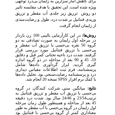
برای کاهش آمار سزارین به زایمان بی
درد توجهی
ویژه شده است. این
تحقیق
با
هدف
مقایسه تاثیر
دو روش
تزریق
زیر
جلدی
آب
مقطر و تزریق
وریدی فنتانیل بر
شدت
درد، طول
و
رضایت
مندی
از
زایمان انجام گرفت.
روش
ها:
در این کارآزمایی بالینی 100
زن باردار
در
مرحله
اول
زایمان
به
صورت
تصادفی
به
دو
گروه
50
نفره
بی
حسی با تزریق آب مقطر و
بی
حسی با تزریق فنتانیل مورد بررسی قرار
گرفتند.
شدت
درد
ناحیه
تحتانی
کمر
قبل
و
دقایق
10، 45
و 90
بعد
از
مداخله
در
دو
گروه
اندازه
گیری گردید.
ابزار
گردآوری
داده‌ها
شامل
پرسشنامه،
فرم
ثبت
اطلاعات مقیاس دیداری
درد و پرسشنامه رضایت‌سنجی بود.
تحلیل
داده‌ها
با کمک نرم افزار
SPSS
نسخه 20 انجام شد.
نتایج:
میانگین سنی شرکت کنندگان در گروه
بی‌حسی با تزریق آب مقطر و تزریق فنتانیل به
ترتیب23/54 و 24/46 سال بود.
شدت درد دقیقه
45 بعد از مداخله و همینطور
طول زمان مرحله
اول زایمان در گروه بی‌حسی با آب مقطر به طور
معناداری کمتر از گروه بی‌حسی با فنتانیل بود