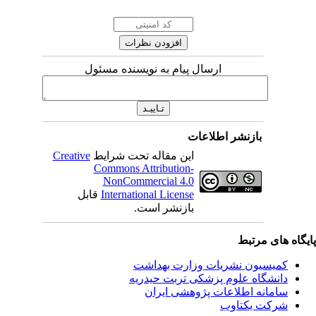
ارسال پیام به نویسنده مسئول
بازنشر اطلاعات
این مقاله تحت شرایط
Creative
Commons Attribution-
NonCommercial 4.0
International License
قابل
بازنشر است.
ای مرتبط
یسیون نشریات وزارت بهداشت
نشگاه علوم پزشکی تربت حیدریه
مانه اطلاعات پژوهشی ایران
کت یکتاوب