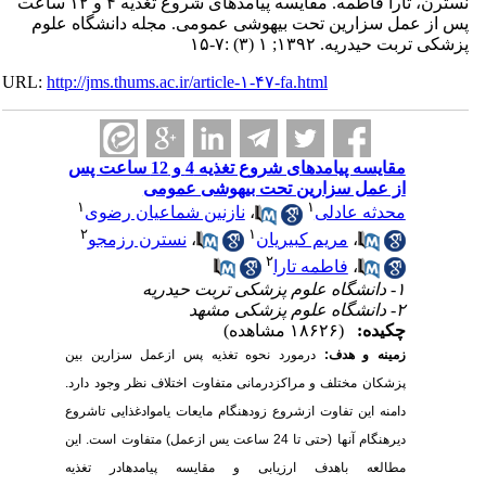
نسترن، تارا فاطمه. مقایسه پیامدهای شروع تغذیه ۴ و ۱۲ ساعت
عمل سزارین تحت بیهوشی عمومی. مجله دانشگاه علوم
 حیدریه. ۱۳۹۲; ۱ (۳) :۷-۱۵
URL:
http://jms.thums.ac.ir/article-۱-۴۷-fa.html
مقایسه پیامدهای شروع تغذیه 4 و 12 ساعت پس
از عمل سزارین تحت بیهوشی عمومی
۱
۱
محدثه عادلی
،
نازنین شماعیان رضوی
۲
۱
،
مریم کبیریان
،
نسترن رزمجو
۲
،
فاطمه تارا
۱- دانشگاه علوم پزشکی تربت حیدریه
۲- دانشگاه علوم پزشکی مشهد
چکیده:
(۱۸۶۲۶ مشاهده)
زمینه و هدف:
درمورد نحوه تغذیه پس ازعمل سزارین بین
پزشکان مختلف و مراکزدرمانی متفاوت اختلاف نظر وجود دارد.
دامنه این تفاوت ازشروع زودهنگام مایعات یاموادغذایی تاشروع
دیرهنگام آنها (حتی تا 24 ساعت یس ازعمل) متفاوت است. این
مطالعه باهدف ارزیابی و مقایسه پیامدهادر تغذیه