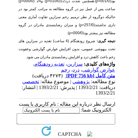
بود(001/0=
p
).همچنین شدت درد12(010/0=
p
) و24 (000/0=
p
)
ساعت پس از عمل نیز در گروه مطالعه به مراتب کمتر بود در
حالیکه دوگروه از نظر ترمیم زخم سزارین تفاوت آماری معنی
داری نداشتند(257/0=
p
) و میزان رضایتمندی مادران در گروه
مطالعه نیز بیشتر بود(000/0=
p
).
نتیجه گیری:
شروع زودهنگام (4 ساعت) تغذیه در سزارین های
تحت بیهوشی عمومی، بدون افزایش عوارض گوارشی وعفونت
زخم باعث کاهش درد و افزایش رضایتمندی مادران می شود.
واژه‌های کلیدی:
سزارین
،
تغذیه زودهنگام
،
عوارض گوارشی
،
درد
،
زخم
متن کامل
[PDF 756 kb]
(۴۲۷۳ دریافت)
نوع مطالعه:
پژوهشي
| موضوع مقاله:
تخصصي
دریافت: 1393/2/21 | پذیرش: 1393/2/21 | انتشار:
1393/2/21
ارسال نظر درباره این مقاله : نام کاربری یا پست
الکترونیک شما: