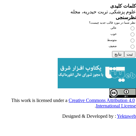
یدی
کی, تربت حیدریه، مجله
ی
مورد قالب جدید چیست؟
عالی
خوب
متوسط
ضعیف
Creative Commons Attribu
.
Internationa
Designed & Developed by :
Y