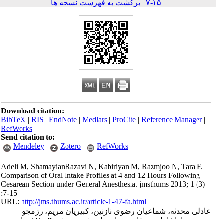
۱۵-۷
|
برگشت به فهرست نسخه ها
Download citation:
BibTeX
|
RIS
|
EndNote
|
Medlars
|
ProCite
|
Reference Mana
RefWorks
Send citation to:
Mendeley
Zotero
RefWorks
Adeli M, ShamayianRazavi N, Kabiriyan M, Razmjoo N, Tar
Comparison of Oral Intake Profiles at 4 and 12 Hours Follow
Cesarean Section under General Anesthesia. jmsthums 2013; 1
:7-15
URL:
http://jms.thums.ac.ir/article-1-47-fa.html
محدثه، شماعیان رضوی نازنین، کبیریان مریم، رزمجو