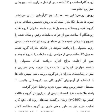
زودهنگام4ساعت و 12ساعت پس ازعمل سزارین تحت بیهوشی
سزارین انجام شد.
روش بررسی:
این مطالعه یک نوع کارآزمایی بالینی می‌باشد.
نمونه ها شامل 82 مادر است که به روش تخصیص تصادفی به دو
گروه تغذیه زودهنگام و معمول تقسیم شدند. مادران گروه تغذیه
زودهنگام 4 ساعت پس از جراحی، مایعات رقیق و صاف شده را
شروع و تا زمان شنیده شدن صداهای روده ای ادامه دادند،سپس
رژیم معمولی را دریافت نمودند. در حالیکه مادران گروه تغذیه
معمول،12 ساعت پس از جراحی رژیم مایعات را شروع نمودند و
پس از اجابت مزاج اجازه دریافت غذای معمولی را
داشتند..عوارض گوارشی ، شدت درد ، ترمیم زخم سزارین و
میزان رضایتمندی مادران در دو گروه بررسی شد. سپس داده ها
با استفاده از آزمونهای آماری کای دو، کروسکال والیس،
T
مستقل، فیشر و من ویتنی مورد تجزیه و تحلیل قرار گرفت.
یافته ها:
شدت نفخ 24ساعت پس از سزارین در گروه مطالعه
کمتر بود (030/0=
p
). زمان برگشت صداهای روده ای، دفع گاز،
اجابت مزاج نیز به طور معنی داری در گروه مطالعه کمتر