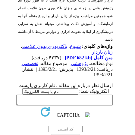
باردار شهرستان تربت حیدریه لازم است تا به طور دوره ای
پژوهش هایی در زمینه ی میزان باکتریوری بدون علامت انجام
شود.همچنین مراقبت ویژه از زنان باردار و ارجاع منظم آنها به
آزمایشگاه و آموزش نکات بهداشتی میتواند نقش به سزایی
درپیشگیری از ابتلا به عفونت ادراری و عوارض مرتبط با آن داشته
باشد.
واژه‌های کلیدی:
شیوع
،
باکتریوری بدون علامت
،
زنان باردار
متن کامل
[PDF 682 kb]
(۴۲۳۷ دریافت)
نوع مطالعه:
پژوهشي
| موضوع مقاله:
تخصصي
دریافت: 1393/2/21 | پذیرش: 1393/2/21 | انتشار:
1393/2/21
ارسال نظر درباره این مقاله : نام کاربری یا پست
الکترونیک شما: