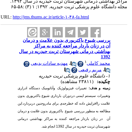
مراکز بهداشتی درمانی شهرستان تربت حیدریه در سال ۱۳۹۲.
شگاه علوم پزشکی تربت حیدریه. ۱۳۹۲; ۱ (۳) :۵۸-۶۵
URL:
http://jms.thums.ac.ir/article-۱-۴۸-fa.html
بررسی شیوع باکتریوری بدون علامت و درمان
آن در زنان باردار مراجعه کننده به مراکز
بهداشتی درمانی شهرستان تربت حیدریه در سال
1392
۱
محمد کاملی
،
مهدیه سادات بدیعی
،
مریم رفیعی
۱- دانشگاه علوم پزشکی تربت حیدریه
چکیده:
(۲۳۸۱۱ مشاهده)
زمینه و هدف:
تغییرات فیزیولوژیک وآناتومیک دستگاه ادراری
وتغییرات سیستم ایمنی دردوران بارداری شیوع باکتریوری بدون
علامت راافزایش داده که خطرجدی برای مادروجنین دربردارد.این
مطالعه به منظور بررسی شیوع باکتریوری بدون علامت و درمان
آن در زنان باردار مراجعه کننده به مراکز بهداشتی درمانی
شهرستان تربت حیدریه در سال 1392 انجام شد.