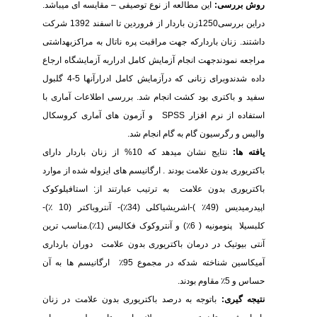
روش بررسی:
این مطالعه از نوع توصیفی – مقایسه ای میباشد.
دراین بررسی1250زن باردار از فروردین تا اسفند 1392 شرکت
داشتند. زنان باردارکه جهت مراقبت پره ناتال به مراکزبهداشتی
مراجعه نمودندجهت انجام آزمایش کامل ادراربه آزمایشگاه ارجاع
داده شدندوبرای زنانی که درآزمایش کامل ادرارآنها 5-4 گلبول
سفید و باکتری بود کشت انجام شد. بررسی اطلاعات آماری با
استفاده از نرم افزار
SPSS
و آزمون های آماری کروسکال
والیس و رگرسیون گام به گام انجام شد.
یافته ها:
نتایج نشان میدهد که 10% از زنان باردار دارای
باکتریوری بدون علامت بودند . ارگانیسم های ایزوله شده از موارد
باکتریوری بدون علامت به ترتیب عبارتند از: استافیلوکوک
اپیدرمیدیس (49٪ )-اشریشیاکلی (34٪)- آنتروباکتر (10 ٪)-
کلبسیلا پنومونیه ( 6٪) و آنتروکوک فکالیس (1٪).مناسب ترین
آنتی بیوتیک در درمان باکتریوری بدون علامت دوران بارداری
آمیکاسین شناخته شدکه در مجموع 95٪ ارگانیسم ها به آن
حساس و 5٪ مقاوم بودند.
نتیجه گیری:
باتوجه به درصد باکتریوری بدون علامت در زنان