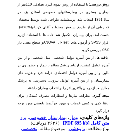
روش بررسی:
با استفاده از روش نمونه گیری تصادفی 110نفر از
بیماران بستری در بیمارستانهای خصوصی استان یزد در
سال1391 انتخاب شد. پرسشنامه طراحی شده توسط محققان
که روایی آن از طریق سنجش محتوا و آلفای کرنباخ(%78
r
=)
بدست آمد، برای بیماران تکمیل شد. داده ها با استفاده ازنرم
افزار
SPSS
و آزمون های
T-Test
،
ANOVA
و سطح معنی دار
05/0 بررسی گردید.
یافته ها:
از بین آمیزه عوامل شخصی، میل شخصی و از بین
آمیزه عوامل کیفیت، ارتباط پزشک معالج با بیمار و حضور وی بر
بالین و از بین آمیزه عوامل اقتصادی، درآمد فرد و هزینه های
بیمارستان و از بین آمیزه عوامل بیرونی، دسترسی به پزشک
معالج بعد از درمان بالاترین اثر را بر انتخاب بیماران داشتند.
نتیجه گیری:
نظرات، نیازها و انتظارات مصرف کنندگان برای
ارتقا کمی و کیفی خدمات و بهبود فرآیندها بایستی مورد توجه
قرار گیرد.
واژه‌های کلیدی:
بیمار
،
بیمارستان خصوصی
،
یزد
متن کامل
[PDF 695 kb]
(۴۶۳۶ دریافت)
نوع مطالعه:
پژوهشي
| موضوع مقاله:
تخصصي