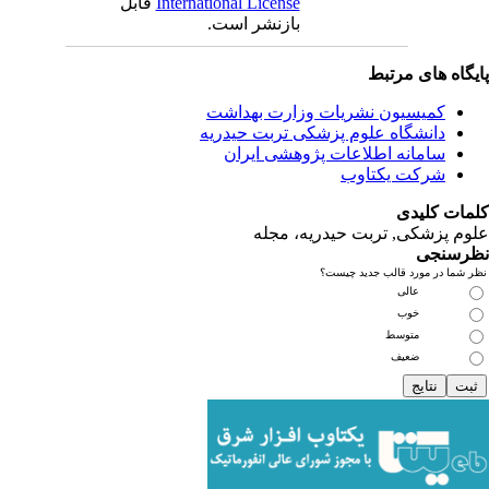
International License
قابل
بازنشر است.
ای مرتبط
یسیون نشریات وزارت بهداشت
نشگاه علوم پزشکی تربت حیدریه
مانه اطلاعات پژوهشی ایران
کت یکتاوب
یدی
کی, تربت حیدریه، مجله
ی
مورد قالب جدید چیست؟
عالی
خوب
متوسط
ضعیف