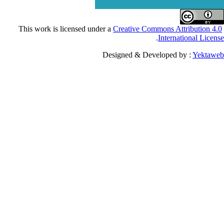
Creative Commons Attribu
.
Internationa
Designed & Developed by :
Y