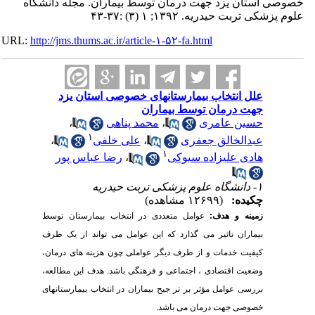
استان یزد جهت درمان توسط بیماران. مجله دانشگاه
 تربت حیدریه. ۱۳۹۲; ۱ (۳) :۳۷-۴۳
URL:
http://jms.thums.ac.ir/article-۱-۵۲-fa.html
علل انتخاب بیمارستانهای خصوصی استان یزد
جهت درمان توسط بیماران
حسین عامری
،
محمد پناهی
،
۱
عبدالخالق جعفری
،
علی خلفی
،
۱
هادی علیزاده سیوکی
،
رضا عباس پور
۱- دانشگاه علوم پزشکی تربت حیدریه
چکیده:
(۱۲۶۹۹ مشاهده)
زمینه و هدف:
عوامل متعددی در انتخاب بیمارستان توسط
بیماران تاثیر می گذارد که این عوامل می تواند از یک طرف
کیفیت خدمات و از طرف دیگر عواملی چون هزینه های درمان،
وضعیت اقتصادی ، اجتماعی و فرهنگی باشد. هدف این مطالعه،
بررسی عوامل مؤثر بر تر جیح بیماران در انتخاب بیمارستانهای
خصوصی جهت درمان می باشد.