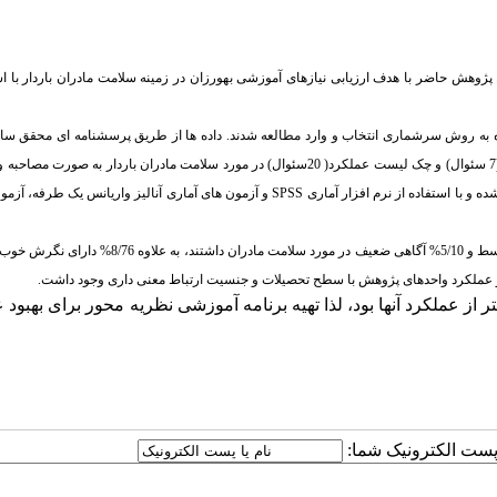
 پژوهش حاضر با هدف ارزیابی نیازهای آموزشی بهورزان در زمینه سلامت مادران باردار با اس
ها
از
طریق
پرسشنامه ای محقق ساخ
سئوال)
و
چک لیست عملکرد
( 20سئوال)
در
مورد
سلامت مادران باردار
به
صورت
مصاحبه
و
 و با استفاده از نرم افزار آماری
SPSS
و آزمون های آماری آنالیز واریانس یک طرفه، آزمو
بر اساس نتایج این مطالعه 6/54% از واحدهای پژوهش، آگاهی بالا، 9/34% آگاهی متوسط و 5/10% آگاهی ضعیف در مورد سلامت ماد
ز عملکرد آنها بود، لذا تهیه برنامه آموزشی نظریه محور برای بهبود 
ا پست الکترونیک شما: