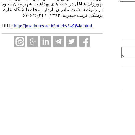
بهورزان شاغل در خانه های بهداشت شهرستان ساوه
در زمینه سلامت مادران باردار . مجله دانشگاه علوم
پزشکی تربت حیدریه. ۱۳۹۲; ۱ (۴) :۶۲-۶۷
URL:
http://jms.thums.ac.ir/article-۱-۶۴-fa.html