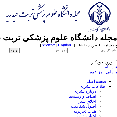
مجله دانشگاه علوم پزشکی تربت ح
پنجشنبه 15 مرداد 1405
|
English
]
Archive
[
ورود خودکار
ثبت نام
بازیابی رمز عبور
صفحه اصلی
اطلاعات نشریه
درباره نشریه
اهداف و زمینه‌ها
اخلاق نشر
اصول شفافیت
هیات تحریریه
اخبار نشریه