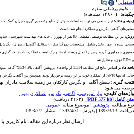
۱
اصفهانی
۱- علوم پزشکی ساوه
چکیده:
(۱۴۸۶۰ مشاهده)
مینه و هدف:
نیاز سنجی می تواند به استفاده بهتر از منابع و تصمیم گیری مدیران کمک کند.
متغیرهای آگاهی، نگرش و عملکرد انجام شده است.
وش:
در این مطالعه توصیفی مقطعی 86 نفر از بهورزان خانه های بهداشت شهرستان ساوه به روش سرشماری انتخاب و وارد مطالعه شدند. داده
نجی شده در چهار
بخش
شامل:
مشخصات
دموگرافیک
(6
سؤال)، آگاهی(17سؤال)،
نگرش(7
ضوری
جمع
آوری
گردید.
پس از تکمیل پرسشنامه‌ها و چک لیست عملکرد، داده‌ها کد گذاری شده
و
T-Test
تجزیه و تحلیل شد.
افته ها:
حالی که تنها 6/18% از عملکرد خوب در این زمینه برخوردار بودند. همچنین بین آگاهی، نگرش و عملکرد واحدهای پژوهش با سطح تحصیلات و جنسیت ارتباط معنی داری وجود داشت.
تیجه گیری:
سطح آگاهی و نگرش کارکنان در زمینه سلامت مادران بهتر ا
توصیه می شود.
واژه‌های کلیدی:
نیاز آموزشی
،
آگاهی
،
نگرش
،
عملکرد
،
بهورز
متن کامل
[PDF 577 kb]
(۴۱۶۲ دریافت)
نوع مطالعه:
پژوهشي
| موضوع مقاله:
عمومى
دریافت: 1393/3/13 | پذیرش: 1393/4/31 | انتشار: 1393/7/7
ارسال نظر درباره این مقاله : نام کاربری ی