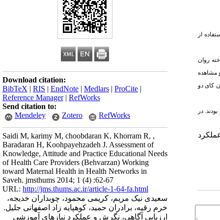
تفاده از
ته روان
 مشاهده
Download citation:
ن کای دو
BibTeX
|
RIS
|
EndNote
|
Medlars
|
ProCite
|
Reference Manager
|
RefWorks
Send citation to:
ران داشتند، به علاوه 8/76% دارای نگرش خوب بودند. در
Mendeley
Zotero
RefWorks
عملکرد
Saidi M, karimy M, choobdaran K, Khorram R, ,
Baradaran H, Koohpayehzadeh J. Assessment of
Knowledge, Attitude and Practice Educational Needs
of Health Care Providers (Behvarzan) Working
toward Maternal Health in Health Networks in
Saveh. jmsthums 2014; 1 (4) :62-67
URL:
http://jms.thums.ac.ir/article-1-64-fa.html
سعیدی نیک مریم، کریمی محمود، چوبداران خدیجه،
خرم رقیه، برادران حمید، کوهپایه زاد اصفهانی جلیل.
ارزیابی آگاهی، نگرش و عملکرد نیازهای آموزشی