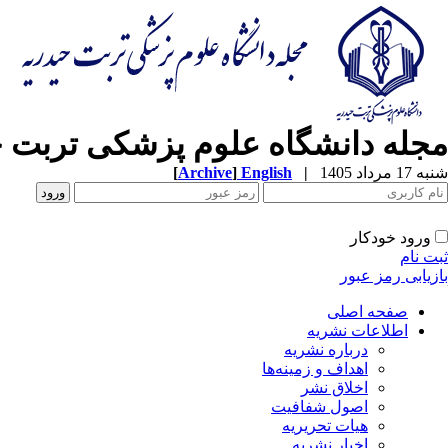
مجله دانشگاه علوم پزشکی تربت ح
شنبه 17 مرداد 1405
|
English
]
Archive
[
ورود خودکار
ثبت نام
بازیابی رمز عبور
صفحه اصلی
اطلاعات نشریه
درباره نشریه
اهداف و زمینه‌ها
اخلاق نشر
اصول شفافیت
هیات تحریریه
اخبار نشریه