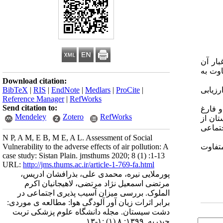
غبار آن
هی متفاوت به
Download citation:
BibTeX
|
RIS
|
EndNote
|
Medlars
|
ProCite
|
زیابی
Reference Manager
|
RefWorks
Send citation to:
 فارغ
Mendeley
Zotero
RefWorks
ان از
جتماعی
N P, A M, E B, M E, A L. Assessment of Social
Vulnerability to the adverse effects of air pollution: A
متفاوت
case study: Sistan Plain. jmsthums 2020; 8 (1) :1-13
URL:
http://jms.thums.ac.ir/article-1-769-fa.html
پورملایی نیره، محمدی علی، بذرافشان ادریس،
مرتضی اسمعیل نژاد مرتضی، لاهیجانیان اکرم
الملوک. بررسی میزان آسیب پذیری اجتماعی در
برابر اثرات زیان آور آلودگی هوا: مطالعه ی موردی:
دشت سیستان. مجله دانشگاه علوم پزشکی تربت
حیدریه. ۱۳۹۹; ۸ (۱) :۱-۱۳