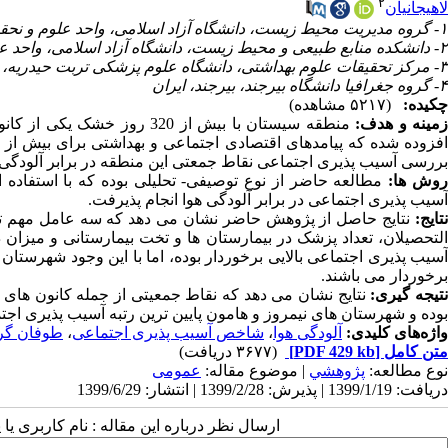
۲
لاهیجانیان
۱- گروه مدیریت محیط زیست، دانشگاه آزاد اسلامی، واحد علوم و نحقیقات تهران، تهران، ایران
۲- دانشکده منابع طبیعی و محیط زیست، دانشگاه آزاد اسلامی، واحد علوم و تحقیقات تهران، تهران، ایران
۳- مرکز تحقیقات علوم بهداشتی، دانشگاه علوم پزشکی تربت حیدریه، تربت حیدریه، ایران
۴- گروه جغرافیا دانشگاه بیرجند، بیرجند، ایران
چکیده:
(۵۲۱۷ مشاهده)
مینه و هدف:
منطقه سیستان با بیش از 320 
بررسی آسیب پذیری اجتماعی نقاط جمعتی این منطقه در برابر آلودگی 
وش ­ها:
مطالعه حاضر از نوع توصیفی- تحلیلی بوده که با استفاده
آسیب پذیری اجتماعی در برابر آلودگی هوا انجام پذیرفت.
تایج:
نتایج حاصل از پژوهش حاضر نشان می دهد که سه عامل مهم تا
التحصیلان، تعداد پزشک در بیمارستان ها و تخت بیمارستانی و میزا
آسیب پذیری اجتماعی بالایی برخوردار بوده، اما با این وجود شهرست
برخوردار می باشند.
نتیجه­ گیری:
نتایج نشان می دهد که نقاط جمعیتی از جمله کانون های 
بوده و شهرستان های نیمروز و هامون پایین ترین رتبه آسیب پذیری اجتم
واژه‌های کلیدی:
آلودگی هوا
،
شاخص آسیب پذیری اجتماعی
،
طوفان گرد
متن کامل
[PDF 429 kb]
(۳۶۷۷ دریافت)
نوع مطالعه:
پژوهشي
| موضوع مقاله:
عمومى
دریافت: 1399/1/19 | پذیرش: 1399/2/28 | انتشار: 1399/6/29
ارسال نظر درباره این مقاله : نام کاربری ی