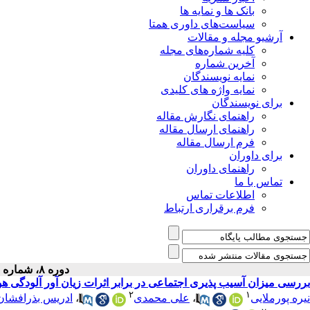
بانک ها و نمایه ها
سیاست‌های داوری همتا
آرشیو مجله و مقالات
کلیه شماره‌های مجله
آخرین شماره
نمایه نویسندگان
نمایه واژه های کلیدی
برای نویسندگان
راهنمای نگارش مقاله
راهنمای ارسال مقاله
فرم ارسال مقاله
برای داوران
راهنمای داوران
تماس با ما
اطلاعات تماس
فرم برقراری ارتباط
دوره ۸، شماره ۱ - ( ۶-۱۳۹۹ )
بررسی میزان آسیب پذیری اجتماعی در برابر اثرات زیان آور آلودگی
۲
۱
نیره پورملایی
،
علی محمدی
،
ادریس بذرافشان