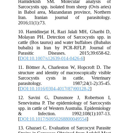
Hamidekish SM. Molecular analysis of
Sarcocystis spp. isolated from sheep (Ovis aries)
in Babol area, Mazandaran province, Northern
Iran. Iranian journal of parasitology.
2016;11(1):73.
10. Hamidinejat H, Razi Jalali MH, Gharibi D,
Molayan PH. Detection of Sarcocystis spp. in
cattle (Bos taurus) and water buffaloes (Bubalus
bubalis) in Iran by PCR-RFLP. Journal of
Parasitic Diseases. 2015;39:658-62.
[
DOI:10.1007/s12639-014-0426-6
]
11. Böttner A, Charleston W, Hopcroft D. The
structure and identity of macroscopically visible
Sarcocystis cysts in cattle. Veterinary
parasitology. 1987;24(1-2):35-45.
[
DOI:10.1016/0304-4017(87)90128-2
]
12. Savini G, Dunsmore J, Robertson I,
Seneviratna P. The epidemiology of Sarcocystis
spp. in cattle of Western Australia. Epidemiology
& Infection. 1992;108(1):107-13.
[
DOI:10.1017/S0950268800049554
]
13. Ghazaei C. Evaluation of Sarcocyst Parasite