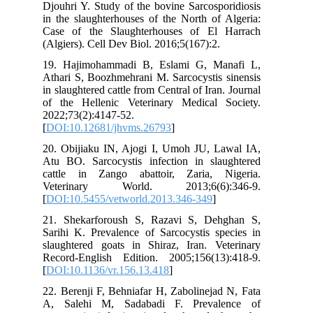
Djouhri Y. Study of the bovine Sarcosporidiosis
in the slaughterhouses of the North of Algeria:
Case of the Slaughterhouses of El Harrach
(Algiers). Cell Dev Biol. 2016;5(167):2.
19. Hajimohammadi B, Eslami G, Manafi L,
Athari S, Boozhmehrani M. Sarcocystis sinensis
in slaughtered cattle from Central of Iran. Journal
of the Hellenic Veterinary Medical Society.
2022;73(2):4147-52.
[
DOI:10.12681/jhvms.26793
]
20. Obijiaku IN, Ajogi I, Umoh JU, Lawal IA,
Atu BO. Sarcocystis infection in slaughtered
cattle in Zango abattoir, Zaria, Nigeria.
Veterinary World. 2013;6(6):346-9.
[
DOI:10.5455/vetworld.2013.346-349
]
21. Shekarforoush S, Razavi S, Dehghan S,
Sarihi K. Prevalence of Sarcocystis species in
slaughtered goats in Shiraz, Iran. Veterinary
Record-English Edition. 2005;156(13):418-9.
[
DOI:10.1136/vr.156.13.418
]
22. Berenji F, Behniafar H, Zabolinejad N, Fata
A, Salehi M, Sadabadi F. Prevalence of