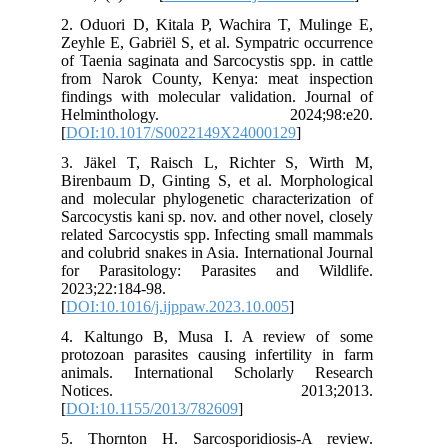
2. Oduori D, Kitala P, Wachira T, Mulinge E,
Zeyhle E, Gabriël S, et al. Sympatric occurrence
of Taenia saginata and Sarcocystis spp. in cattle
from Narok County, Kenya: meat inspection
findings with molecular validation. Journal of
Helminthology. 2024;98:e20.
[
DOI:10.1017/S0022149X24000129
]
3. Jäkel T, Raisch L, Richter S, Wirth M,
Birenbaum D, Ginting S, et al. Morphological
and molecular phylogenetic characterization of
Sarcocystis kani sp. nov. and other novel, closely
related Sarcocystis spp. Infecting small mammals
and colubrid snakes in Asia. International Journal
for Parasitology: Parasites and Wildlife.
2023;22:184-98.
[
DOI:10.1016/j.ijppaw.2023.10.005
]
4. Kaltungo B, Musa I. A review of some
protozoan parasites causing infertility in farm
animals. International Scholarly Research
Notices. 2013;2013.
[
DOI:10.1155/2013/782609
]
5. Thornton H. Sarcosporidiosis-A review.