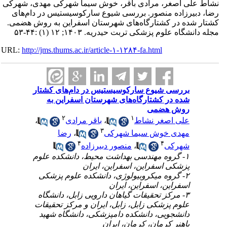
علی اصغر، مرادی باقر، خوش سیما شهرکی مهدی، شهرکی
بیرزاده منصور. بررسی شیوع سارکوسیستیس در دام‌های
 شده در کشتارگاه‌های شهرستان اسفراین به روش هضمی
گاه علوم پزشکی تربت حیدریه. ۱۴۰۳; ۱۲ (۱) :۴۴-۵۳
URL:
http://jms.thums.ac.ir/article-۱-۱۲۸۴-fa.html
بررسی شیوع سارکوسیستیس در دام‌های کشتار
شده در کشتارگاه‌های شهرستان اسفراین به
روش هضمی
۲
۱
،
باقر مرادی
،
علی اصغر نشاط
۳
رضا
،
مهدی خوش سیما شهرکی
۴
۴
منصور دبیرزاده
،
شهرکی
۱- گروه مهندسی بهداشت محیط، دانشکده علوم
پزشکی اسفراین، اسفراین، ایران
۲- گروه میکروبیولوژی، دانشکده علوم پزشکی
اسفراین، اسفراین، ایران
۳- مرکز تحقیقات گیاهان دارویی زابل، دانشگاه
علوم پزشکی زابل، زابل، ایران و مرکز تحقیقات
دانشجویی، دانشکده دامپزشکی، دانشگاه شهید
باهنر کرمان، کرمان، ایران