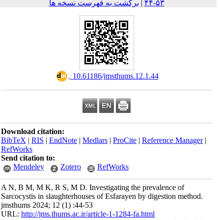
برگشت به فهرست نسخه ها
|
۵۳-۴۴
‎ 10.61186/jmsthums.12.1.44
Download citation:
BibTeX
|
RIS
|
EndNote
|
Medlars
|
ProCite
|
Reference Mana
RefWorks
Send citation to:
Mendeley
Zotero
RefWorks
A N, B M, M K, R S, M D. Investigating the prevalence of
Sarcocystis in slaughterhouses of Esfarayen by digestion met
jmsthums 2024; 12 (1) :44-53
URL:
http://jms.thums.ac.ir/article-1-1284-fa.html