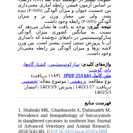
بر اساس آزمون فیشر، رابطه آماری معنی‌داری
بین جنسیت حیوان و میزان آلودگی
دیده
)
P
0/05<
(
نشد،
ولی بین معیار وزن بز و میزان
آلودگی
رابطه وجود داشت.
)
P
0/05>
(
نتیجه­ گیری:
توجه به بافت­ ها نشان می‌دهد که
نسبت به میانگین کشوری میزان آلودگی
سارکوسیستیس در دام‌های ذبح‌شده که دامداری
آن با پرورش سنتی است بیشتر است. بین وزن
لاشه بزها و میزان آلودگی نیز رابطه معنی‌دار
.
وجود داشت
،
کشتارگاه‌ها
،
سارکوسیستیس
واژه‌های کلیدی:
گوشت
،
دام
(۱۱۸۳ دریافت)
[PDF 253 kb]
متن کامل
نوع مطالعه:
پژوهشي
| موضوع مقاله:
تخصصي
دریافت: 1403/1/17 | پذیرش: 1403/3/9 | انتشار:
1403/5/3
فهرست منابع
1. Shahraki MK, Ghanbarzehi A, Dabirzadeh M.
Prevalence and histopathology of Sarcocystosis
in slaughtered carcasses in southeast Iran. Journal
of Advanced Veterinary and Animal Research.
2018;5(4):381. [
DOI:10.5455/javar.2018.e288
]