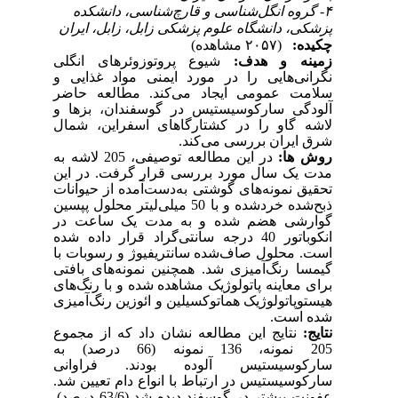
۴- گروه انگل‌شناسی و قارچ‌شناسی، دانشکده
پزشکی، دانشگاه علوم پزشکی زابل، زابل، ایران
چکیده:
(۲۰۵۷ مشاهده)
زمینه و هدف:
شیوع پروتوزوئرهای انگلی
نگرانی‌هایی را در مورد ایمنی مواد غذایی و
سلامت عمومی ایجاد می‌کند. مطالعه حاضر
آلودگی سارکوسیستیس در گوسفندان، بزها و
لاشه گاو را در کشتارگاهای اسفراین، شمال
شرق ایران بررسی می‌کند.
روش­ ها:
در این مطالعه توصیفی، 205 لاشه به
مدت یک سال مورد بررسی قرار گرفت. در این
تحقیق نمونه‌های گوشتی به‌دست‌آمده از حیوانات
ذبح‌شده خردشده و با 50 میلی‌لیتر محلول پپسین
گوارشی هضم شده و به مدت یک ساعت در
انکوباتور 40 درجه سانتی
گراد قرار داده‌ شده
است. محلول صاف‌شده سانتریفیوژ و رسوبات با
گیمسا
رنگ‌آمیزی شد. همچنین نمونه‌های بافتی
برای معاینه پاتولوژیک مشاهده ‌شده و با رنگ‌های
هیستوپاتولوژیک هماتوکسیلین و ائوزین
رنگ‌آمیزی
.
شده است
نتایج:
نتایج این مطالعه نشان داد که از مجموع
205 نمونه، 136 نمونه (66 درصد) به
سارکوسیستیس آلوده بودند. فراوانی
سارکوسیستیس در ارتباط با انواع دام تعیین شد.
عفونت بیشتر در گوسفند دیده شد
(63/6 درصد).