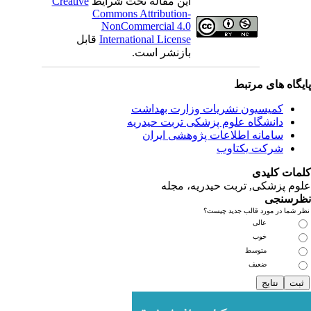
Creative
این مقاله تحت شرایط
Commons Attribution-
NonCommercial 4.0
قابل
International License
بازنشر است.
ای مرتبط
یسیون نشریات وزارت بهداشت
نشگاه علوم پزشکی تربت حیدریه
مانه اطلاعات پژوهشی ایران
کت یکتاوب
یدی
کی, تربت حیدریه، مجله
ی
مورد قالب جدید چیست؟
عالی
خوب
متوسط
ضعیف