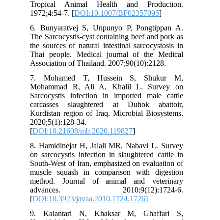
Tropical Animal Health and Production.
1972;4:54-7. [
DOI:10.1007/BF02357095
]
6. Bunyaratvej S, Unpunyo P, Pongtippan A.
The Sarcocystis-cyst containing beef and pork as
the sources of natural intestinal sarcocystosis in
Thai people. Medical journal of the Medical
Association of Thailand. 2007;90(10):2128.
7. Mohamed T, Hussein S, Shukur M,
Mohammad R, Ali A, Khalil L. Survey on
Sarcocystis infection in imported male cattle
carcasses slaughtered at Duhok abattoir,
Kurdistan region of Iraq. Microbial Biosystems.
2020;5(1):128-34.
[
DOI:10.21608/mb.2020.119827
]
8. Hamidinejat H, Jalali MR, Nabavi L. Survey
on sarcocystis infection in slaughtered cattle in
South-West of Iran, emphasized on evaluation of
muscle squash in comparison with digestion
method. Journal of animal and veterinary
advances. 2010;9(12):1724-6.
[
DOI:10.3923/javaa.2010.1724.1726
]
9. Kalantari N, Khaksar M, Ghaffari S,