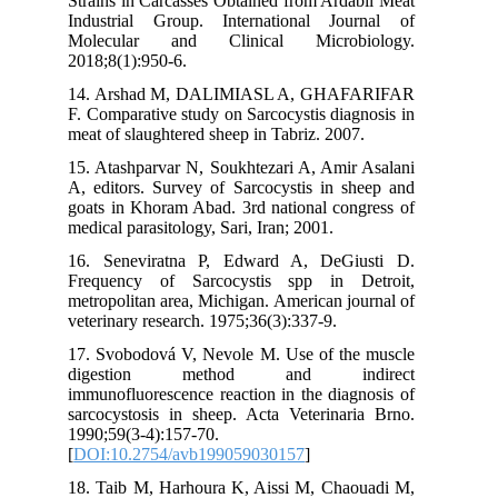
Strains in Carcasses Obtained from Ardabil Meat
Industrial Group. International Journal of
Molecular and Clinical Microbiology.
2018;8(1):950-6.
14. Arshad M, DALIMIASL A, GHAFARIFAR
F. Comparative study on Sarcocystis diagnosis in
meat of slaughtered sheep in Tabriz. 2007.
15. Atashparvar N, Soukhtezari A, Amir Asalani
A, editors. Survey of Sarcocystis in sheep and
goats in Khoram Abad. 3rd national congress of
medical parasitology, Sari, Iran; 2001.
16. Seneviratna P, Edward A, DeGiusti D.
Frequency of Sarcocystis spp in Detroit,
metropolitan area, Michigan. American journal of
veterinary research. 1975;36(3):337-9.
17. Svobodová V, Nevole M. Use of the muscle
digestion method and indirect
immunofluorescence reaction in the diagnosis of
sarcocystosis in sheep. Acta Veterinaria Brno.
1990;59(3-4):157-70.
[
DOI:10.2754/avb199059030157
]
18. Taib M, Harhoura K, Aissi M, Chaouadi M,