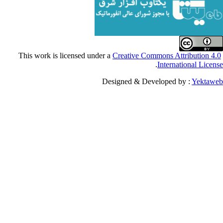
Creative Commons Attribu
.
Internationa
Designed & Developed by :
Y