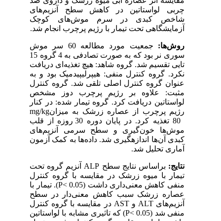
مقایسه اثر عصاره آبی میوه زرشک و داروی ضد
چربی لواستاتین در کاهش سطح آنزیم
های
شاخص کبدی در سرم موش‌های کوچک
آزمایشگاهی تحت تیمار با رژیم پرچرب انجام شد.
روش
ها:
جمعیت مورد مطالعه 60 سر موش
سوری نر بود که به صورت تصادفی به 4 گروه 15
تایی تقسیم شد
.
گروه شاهد: هیچ تغذیه
ای دریافت
نکرد. گروه کنترل منفی: هیپرلیپیدمیک بود و به
عنوان گروه کنترل اصلی تلقی شد
.
گروه کنترل
مثبت: علاوه بر رژیم پرچرب دوز مشخص
لواستاتین دریافت کرد. گروه تیمار شده: در کنار
رژیم پرچرب از عصاره زرشک به میزان
mg/kg
80 تغذیه کرد. در پایان دوره 30 روزه از قلب
موش‌ها خون‌گیری و سطح سرمی آنزیم
های
کبدی آن
ها اندازه­گیری شد. داده
ها به کمک آزمون
آماری تحلیل شد.
نتایج:
براساس نتایج سطح
ALP
آنزیم گروه تحت
تیمار با میوه زرشک در مقایسه با گروه کنترل
منفی کاهش معنی
داری داشت (0.05
P<
). تیمار با
عصاره زرشک سبب کاهش معنی
دار در سطح
آنزیم
های
ALT
و
AST
در مقایسه با گروه کنترل
منفی شد (0.05
P<
) که تاثیری مشابه با لواستاتین