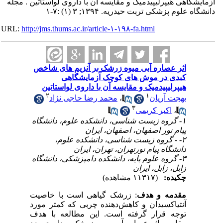
گاهی هیپرلیپیدمیک و مقایسه آن با داروی لواستاتین . مجله
لوم پزشکی تربت حیدریه. ۱۳۹۴; ۳ (۱) :۷-۱
URL:
http://jms.thums.ac.ir/article-۱-۱۹۸-fa.html
اثر عصاره آبی میوه زرشک بر آنزیم های شاخص
کبدی در موش های کوچک آزمایشگاهی
هیپرلیپیدمیک و مقایسه آن با داروی لواستاتین
۲
۱
بهجت آریان
،
محمد رضا حاجی نژاد
۳
،
اکبر کریمی
۱- گروه زیست شناسی، دانشکده علوم، دانشگاه
پیام نور اصفهان، اصفهان، ایران
۲- - گروه زیست شناسی، دانشکده علوم،
دانشگاه پیام نورتهران، تهران، ایران
۳- گروه علوم پایه، دانشکده دامپزشکی، دانشگاه
زابل، زابل، ایران
چکیده:
(۱۱۳۱۷ مشاهده)
مقدمه و هدف
: زرشک گیاهی است با خاصیت
آنتی­اکسیدان و کاهش
دهنده چربی که کمتر مورد
توجه قرار گرفته است. این مطالعه با هدف