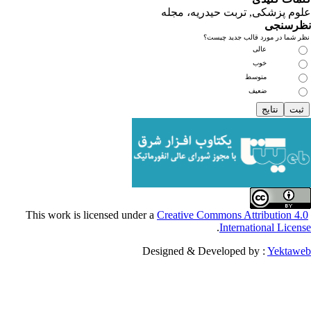
کی, تربت حیدریه، مجله
ی
مورد قالب جدید چیست؟
عالی
خوب
متوسط
ضعیف
Creative Commons Attribu
.
Internationa
Designed & Developed by :
Y