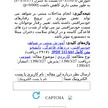
آموزش (0/5
±
3/1=
x
) نسبت به کنترل (1/7
±
5/5=
x
)
به طور معنی داری کاهش داشت (0/000=
p
).
نتیجه‌گیری:
انجام مداخلات مبتنی بر شواهد می
تواند نقش موثری در ترویج رفتارهای
خودمراقبتی داشته باشد. تغییر رفتار نوجوانان به
سمت خودمراقبتی نیز می تواند از شدت درد های
قاعدگی کاسته و در ارتقای سلامت دختران مبتلا
به دیسمنوره موثر باشد.
واژه‌های کلیدی:
آموزش مبتنی بر شواهد
،
خودمراقبتی
،
درد های قاعدگی
،
دانشجو
متن کامل
[PDF 515 kb]
(۲۹۱۷ دریافت)
نوع مطالعه:
كاربردي
| موضوع مقاله:
عمومى
دریافت: 1396/3/27 | پذیرش: 1396/3/27 | انتشار:
1396/4/1
ارسال نظر درباره این مقاله : نام کاربری یا پست
الکترونیک شما: