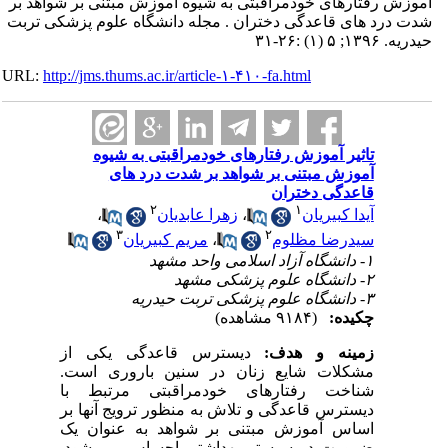
رفتارهای خودمراقبتی به شیوه آموزش مبتنی بر شواهد بر
د های قاعدگی دختران . مجله دانشگاه علوم پزشکی تربت
:۲۶-۳۱
URL:
http://jms.thums.ac.ir/article-۱-۴۱۰-fa.html
تاثیر آموزش رفتارهای خودمراقبتی به شیوه
آموزش مبتنی بر شواهد بر شدت درد های
قاعدگی دختران
۲
۱
آیدا کبیریان
،
زهرا عابدیان
،
۳
۲
سیدرضا مظلوم
،
مریم کبیریان
۱- دانشگاه آزاد اسلامی واحد مشهد
۲- دانشگاه علوم پزشکی مشهد
۳- دانشگاه علوم پزشکی تربت حیدریه
چکیده:
(۹۱۸۴ مشاهده)
زمینه و هدف:
دیسترس قاعدگی یکی از
مشکلات شایع زنان در سنین باروری است.
شناخت رفتارهای خودمراقبتی مرتبط با
دیسترس قاعدگی و تلاش به منظور ترویج آنها بر
اساس آموزش مبتنی بر شواهد به عنوان یک
ضرورت در سیستم بهداشتی احساس می شود.