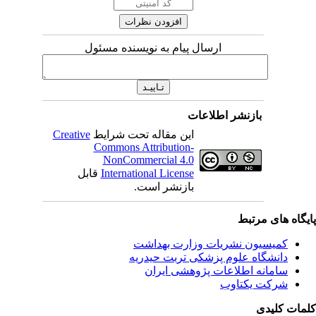
ارسال پیام به نویسنده مسئول
بازنشر اطلاعات
این مقاله تحت شرایط
Creative
Commons Attribution-
NonCommercial 4.0
International License
قابل
بازنشر است.
ای مرتبط
یسیون نشریات وزارت بهداشت
نشگاه علوم پزشکی تربت حیدریه
مانه اطلاعات پژوهشی ایران
کت یکتاوب
یدی