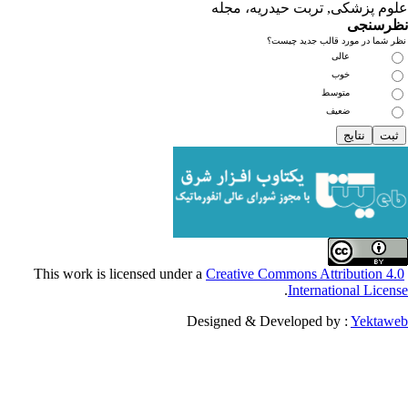
کی, تربت حیدریه، مجله
ی
مورد قالب جدید چیست؟
عالی
خوب
متوسط
ضعیف
Creative Commons Attribu
.
Internationa
Designed & Developed by :
Y