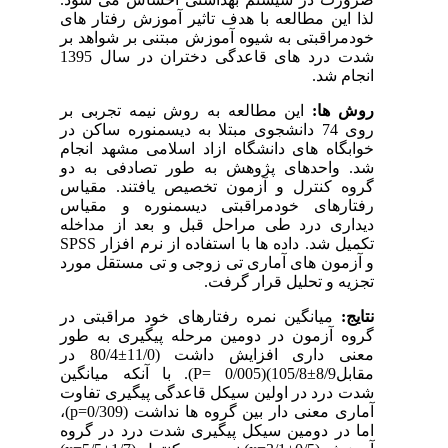
لذا این مطالعه با هدف تاثیر آموزش رفتار های
خودمراقبتی به شیوه آموزش مبتنی بر شواهد بر
شدت درد های قاعدگی دختران در سال 1395
انجام شد.
روش­ ها:
این مطالعه به روش نیمه تجربی بر
روی 74 دانشجوی مبتلا به دیسمنوره ساکن در
خوابگاه های دانشگاه ازاد اسلامی مشهد انجام
شد. واحدهای پژوهش به طور تصادفی به دو
گروه کنترل و آزمون تخصیص یافتند. مقیاس
رفتارهای خودمراقبتی دیسمنوره و مقیاس
دیداری درد طی مراحل قبل و بعد از مداخله
تکمیل شد. داده ها با استفاده از نرم افزار
SPSS
و آزمون های آماری تی زوجی و تی مستقل مورد
تجزیه و تحلیل قرار گرفت.
نتایج:
میانگین نمره رفتارهای خود مراقبتی در
گروه آزمون در دومین مرحله پیگیری به طور
معنی داری افزایش داشت (11/0
±
80/4 در
مقابل8/9
±
105/8)(P= 0/005
). با آنکه میانگین
شدت درد در اولین سیکل قاعدگی پیگیری تفاوت
آماری معنی دار بین گروه ها نداشت (0/309=
p
)،
اما در دومین سیکل پیگیری شدت درد در گروه