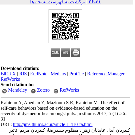
۳۱-۲۶
|
برگشت به فهرست نسخه ها
Download citation:
BibTeX
|
RIS
|
EndNote
|
Medlars
|
ProCite
|
Reference Mana
RefWorks
Send citation to:
Mendeley
Zotero
RefWorks
Kabirian A, Abedian Z, Mazloum S R, Kabirian M. The effect
self-care behaviors based on evidence-based education on the
severity of dysmenorrhea amongst girls. jmsthums 2017; 5 (1)
31
URL:
http://jms.thums.ac.ir/article-1-410-fa.html
ن آیدا، عابدیان زهرا، مظلوم سیدرضا، کبیریان مریم. تاثیر