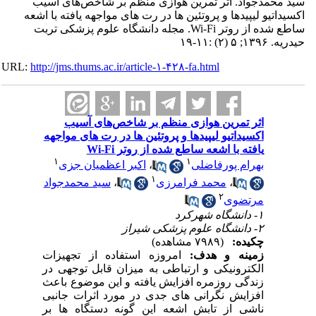
مدجواد. اثر تمرین هوازی منظم بر شاخص‌های آسیب
تیو لیپیدها و پروتئین ها در رت های مواجهه یافته با اشعه
ساطع شده از روتر Wi-Fi. مجله دانشگاه علوم پزشکی تربت
:۱۱-۱۹
URL:
http://jms.thums.ac.ir/article-۱-۴۲۸-fa.html
اثر تمرین هوازی منظم بر شاخص‌های آسیب
اکسیداتیو لیپیدها و پروتئین ها در رت های مواجهه
یافته با اشعه ساطع شده از روتر Wi-Fi
۱
۱
بهرام پورفاضلی
،
اکبر اعظمیان جزی
۱
،
محمد فرامرزی
،
سید محمدجواد
۲
مرتضوی
۱- دانشگاه شهرکرد
۲- دانشگاه علوم پزشکی شیراز
چکیده:
(۷۹۸۹ مشاهده)
زمینه و هدف:
امروزه استفاده از تجهیزات
الکترونیکی و ارتباطی به میزان قابل توجهی در
زندگی روزمره افزایش یافته و این موضوع باعث
افزایش نگرانی ­های جدی در مورد اثرات جانبی
ناشی از تابش اشعه این گونه دستگاه­ ها بر