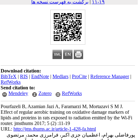
۱۹-۱۱
|
برگشت به فهرست نسخه ها
Download citation:
BibTeX
|
RIS
|
EndNote
|
Medlars
|
ProCite
|
Reference Mana
RefWorks
Send citation to:
Mendeley
Zotero
RefWorks
Pourfazeli B, Azamian Jazi A, Faramarzi M, Mortazavi S M J
Effect of regular aerobic training on oxidative damage marker
lipids and proteins in rats exposed to radiation emitted by the 
router. jmsthums 2017; 5 (2) :11-19
URL:
http://jms.thums.ac.ir/article-1-428-fa.html
لی بهرام، اعظمیان جزی اکبر، فرامرزی محمد، مرتضوی