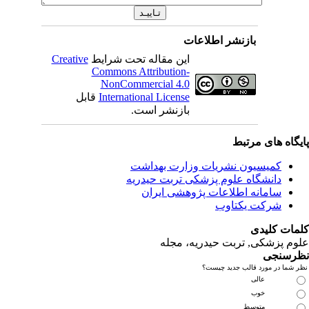
بازنشر اطلاعات
این مقاله تحت شرایط
Creative
Commons Attribution-
NonCommercial 4.0
International License
قابل
بازنشر است.
ای مرتبط
یسیون نشریات وزارت بهداشت
نشگاه علوم پزشکی تربت حیدریه
مانه اطلاعات پژوهشی ایران
کت یکتاوب
یدی
کی, تربت حیدریه، مجله
ی
مورد قالب جدید چیست؟
عالی
خوب
متوسط