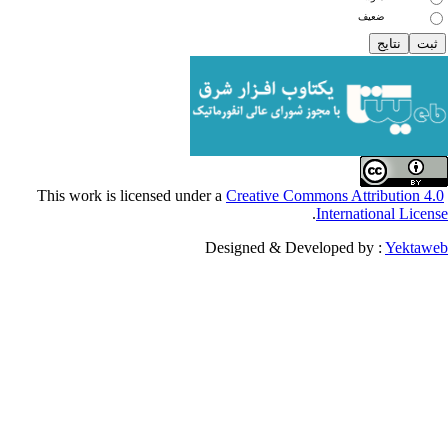
ضعیف
Creative Commons Attribu
.
Internationa
Designed & Developed by :
Y