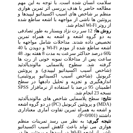
سلامت انسان شده است. با توجه به این مهم
مطالعه حاضر با هدف بررسی اثر تمرین هوازی
منظم بر شاخص­ های آسیب اکسیداتیو لیپیدها و
پروتئین­ ها ناشی از مواجهه با اشعه ساطع شده
از روتر
Wi-Fi
انجام شد.
روش­ ها:
12 سر رت نژاد ویستار به ­طور تصادفی
به دو گروه اشعه و اشعه به همراه تمرین
تخصیص داده شدند. مداخلات شامل مواجهه با
اشعه
ساطع شده
از مودم
Wi-Fi
و دویدن با 40
تا60
درصد
حداکثر
سرعت به مدت
8
هفته
بود. 48
ساعت پس از مداخلات نمونه خونی از رت­ ها
گرفته شد. سطوح
پلاسمایی مالون­دی­آلدئید
(شاخص آسیب اکسیداتیو لیپیدی) و پروتئین
کربونیل (شاخص آسیب اکسیداتیو پروتئینی)
اندازه­گیری و تجزیه و تحلیل داده­ها در سطح
اطمینان 95 درصد با استفاده از نرم­افزار
SPSS
نسخه 23 انجام شد.
نتایج:
سطح پلاسمایی شاخص ­های مالون­دی­آلدئید
(
MDA
) و پروتئین کربونیل (
PC
) در دو گروه اشعه
و اشعه به همراه تمرین تفاوت آماری معناداری
داشتند (0/001
P<
).
نتیجه­ گیری:
به­ نظر می ­رسد تمرینات منظم
هوازی می ­تواند باعث کاهش آسیب اکسیداتیو
ناشی از اشعه
Wi-Fi
در لیپیدها و پروتئین­ ها در