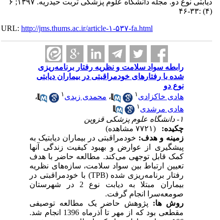
دیابتی نوع دو. مجله دانشگاه علوم پزشکی تربت حیدریه. ۱۳۹۷; ۶
URL:
http://jms.thums.ac.ir/article-۱-۵۳۷-fa.html
رابطه سواد سلامت و نظریه رفتار برنامه‌ریزی
شده با رفتارهای خودمراقبتی در بیماران دیابتی
نوع دو
۱
۱
هادی خاکزادی
،
محمدی زیدی
،
۱
هادی مرشدی
۱- دانشگاه علوم پزشکی قزوین
چکیده:
(۷۷۲۱ مشاهده)
زمینه و هدف:
خودمراقبتی در بیماران دیابتیک به
پیشگیری از عوارض و بهبود کیفیت زندگی آن­ها
کمک قابل توجهی می‌کند. مطالعه حاضر با هدف
تعیین ارتباط بین سواد سلامت، سازه‌های نظریه
رفتار برنامه‌ریزی شده (
TPB
)
با خودمراقبتی در
بیماران مبتلا به دیابت نوع 2 در شهرستان
صومعه‌سرا انجام گرفت.
روش­ ها:
پژوهش حاضر یک مطالعه توصیفی
مقطعی بود که از مهر
تا آذرماه 1396 انجام شد.