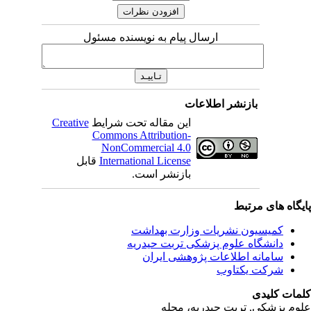
ارسال پیام به نویسنده مسئول
بازنشر اطلاعات
این مقاله تحت شرایط
Creative
Commons Attribution-
NonCommercial 4.0
International License
قابل
بازنشر است.
ای مرتبط
یسیون نشریات وزارت بهداشت
نشگاه علوم پزشکی تربت حیدریه
مانه اطلاعات پژوهشی ایران
کت یکتاوب
یدی
کی, تربت حیدریه، مجله