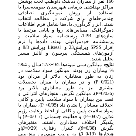
166 نفر از بیماران دیابتیک داوطلب تحت پوشش
مراکز بهداشتی درمانی شهرستان صومعه‌سرا با
استفاده از روش نمونه‌گیری تصادفی
چندمرحله‌ای برای شرکت در مطالعه انتخاب
شدند. ابزار گردآوری داده‌ها شامل
فرم
اطلاعات
دموگرافیک، مقیاس‌های روا و پایایی مرتبط با
سازه‌های
TPB
، پرسشنامه سواد سلامت و
پرسشنامه خودمراقبتی بودند.
داده‌ها با نرم
افزار
SPSS
ویرایش23 و
Lisreal
ویرایش 8/8
و
آزمون‌های همبستگی پیرسون و
آنالیز مسیر
تحلیل شدند.
نتایج:
میانگین سنی نمونه‌ها 9/5
±
57/3 سال و 58/4
% بیماران زن بودند. میانگین سواد سلامت در
زنان به طور معناداری بالاتر از مردان بود
(0/021=
P
) و در بیماران با میزان تحصیلات
بیشتری نیز به طور معناداری بالاتر بود
(0/026
=
P
). میانگین نگرش، هنجارهای انتزاعی و
قصد بین بیماران با سواد سلامت پایین و کافی
اختلاف معنادار را نشان داد (0
/05
<
P
). بیماران با
سواد سلامت پایین و کافی از لحاظ رعایت رژیم
غذایی (0/
7=
0
P
) و فعالیت جسمانی (0/017=
P
) با
یکدیگر اختلاف معناداری داشتند. متغیرهای
نگرش (0/38=
β
)، کنترل رفتاری (0/29=
β
)و
هنجارها (0/19=
β
) به ترتیب مهم‌ترین پیش‌بینی