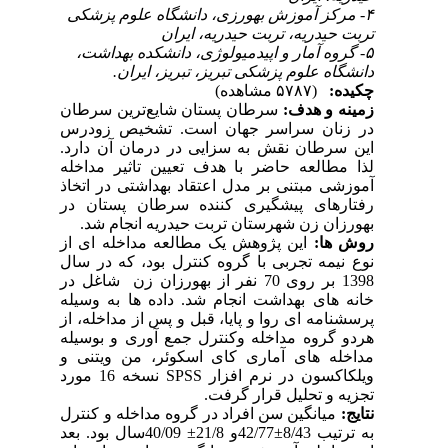
۴- مرکز آموزش بهورزی، دانشگاه علوم پزشکی
تربت حیدریه، تربت حیدریه، ایران
۵- گروه آمار و اپیدمیولوژی، دانشکده بهداشت،
دانشگاه علوم پزشکی تبریز، تبریز، ایران.
چکیده:
(۵۷۸۷ مشاهده)
زمینه و هدف:
سرطان پستان شایع‌ترین سرطان
در زنان سراسر جهان است. تشخیص زودرس
این سرطان نقش به سزایی در درمان آن دارد.
لذا مطالعه حاضر با هدف تعیین تاثیر مداخله
آموزشی مبتنی بر مدل اعتقاد بهداشتی در اتخاذ
رفتارهای پیشگیری کننده سرطان پستان در
بهورزان زن شهرستان تربت حیدریه انجام شد
.
روش­ ها:
این پژوهش یک مطالعه مداخله ای از
نوع نیمه تجربی با گروه کنترل بود، که در سال
1398 بر روی 70 نفر از بهورزان زن شاغل در
خانه های بهداشت انجام شد. داده ها به وسیله
پرسشنامه ای روا و پایا، قبل و پس از مداخله، از
هردو گروه مداخله وکنترل جمع آوری و بوسیله
مداخله های آماری کای اسکوئر، من ویتنی و
ویلکاکسون در نرم افزار
SPSS
نسخه 16 مورد
تجزیه و تحلیل قرار گرفت.
نتایج:
میانگین سن افراد در گروه مداخله و کنترل
به ترتیب 8/43
±
42/77و 21/8
±
40/09سال بود
. بعد