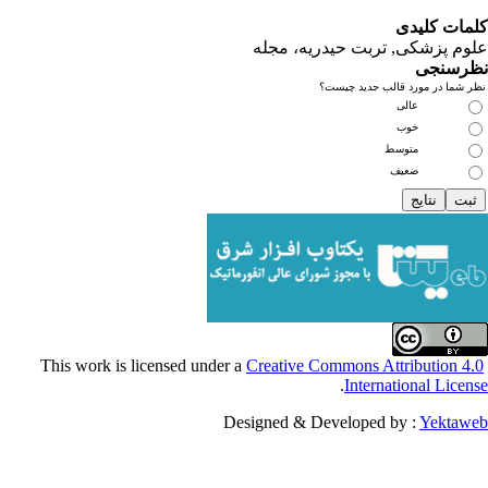
یدی
کی, تربت حیدریه، مجله
ی
مورد قالب جدید چیست؟
عالی
خوب
متوسط
ضعیف
Creative Commons Attribu
.
Internationa
Designed & Developed by :
Y