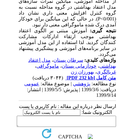
از مداخله آموزشی، میانگین نمرات سازه‌های
مدل اعتقاد بهداشتی در گروه مداخله نسبت به
گروه کنترل افزایش معنی داری نشان داد
(0/001>
P
). در حالی که این میانگین برای خودکار
آمدی درک شده ماموگرافی معنی دار نبود
.
نتیجه­ گیری:
آموزش مبتنی بر الگوی اعتقاد
بهداشتی موجب ارتقاء ادارکات مشارکت
کنندگان گردید. لذا استفاده از این مدل آموزشی
در سایر برنامه‌های آموزشی و پیشگیری پیشنهاد
می‌گردد.
واژه‌های کلیدی:
سرطان پستان
،
مدل اعتقاد
بهداشتی
،
خودآزمایی پستان
،
ماموگرافی
،
غربالگری
،
بهورزان زن
متن کامل
[PDF 232 kb]
(۳۰۴۴ دریافت)
نوع مطالعه:
پژوهشي
| موضوع مقاله:
عمومى
دریافت: 1399/3/6 | پذیرش: 1399/5/5 | انتشار:
1399/9/14
ارسال نظر درباره این مقاله : نام کاربری یا پست
الکترونیک شما: