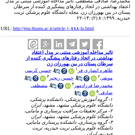
ا، صادقی مصطفی. تاثیر مداخله آموزشی مبتنی بر مدل
 بهداشتی در اتخاذ رفتارهای پیشگیری کننده از سرطان
در بین بهورزان زن. مجله دانشگاه علوم پزشکی تربت
:۱۴-۲۲
URL:
http://jms.thums.ac.ir/article-۱-۷۸۸-fa.html
تاثیر مداخله آموزشی مبتنی بر مدل اعتقاد
بهداشتی در اتخاذ رفتارهای پیشگیری کننده از
سرطان پستان در بین بهورزان زن
۱
طاهره انصاری فر
،
حسین کریمی
۳
۲
مونقی
،
حسین رنجبر
،
۴
محمدرضا فرزادمهر
،
مصطفی
۵
صادقی
۱- گروه آموزش پزشکی، دانشکده پزشکی،
دانشگاه علوم پزشکی مشهد، مشهد، ایران
۲- مرکز تحقیقات مراقبت پرستاری و مامایی،
دانشگاه علوم پزشکی مشهد، مشهد، ایران
۳- گروه پرستاری، دانشکده پرستاری مامایی،
دانشگاه علوم پزشکی تربت حیدریه، تربت
حیدریه، ایران