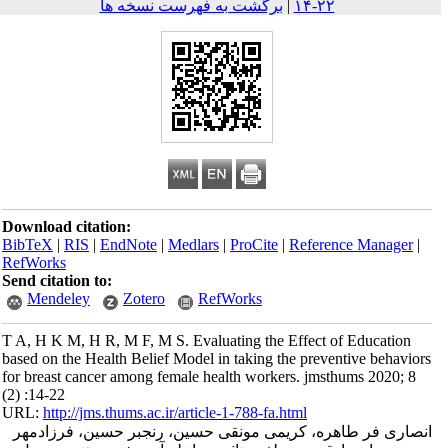
۲۲-۱۴
|
برگشت به فهرست نسخه ها
Download citation:
BibTeX
|
RIS
|
EndNote
|
Medlars
|
ProCite
|
Reference Mana
RefWorks
Send citation to:
Mendeley
Zotero
RefWorks
T A, H K M, H R, M F, M S. Evaluating the Effect of Educat
based on the Health Belief Model in taking the preventive beh
for breast cancer among female health workers. jmsthums 202
(2) :14-22
URL:
http://jms.thums.ac.ir/article-1-788-fa.html
 فر طاهره، کریمی مونقی حسین، رنجبر حسین، فرزادمهر