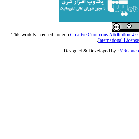
Creative Commons Attribu
.
Internationa
Designed & Developed by :
Y