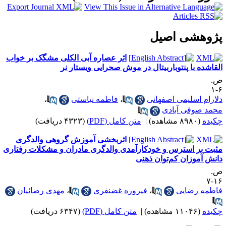
شی اصیل
اثر عصاره آبی الکلی مشگک بر خواب‌
با پنتوباربیتال در موش صحرایی ویستار نر
اسلیمی اصفهانی
،
فاطمه نیاستی
،
وفی آبادی
ه)
|
متن کامل (PDF)
(۴۳۲۳ دریافت)
اثربخشی آموزش گروهی والدگری
 استرس و خودکارآمدی والدگری مادران و مشکلات رفتاری
وزان کم‌توان ذهنی
رضایی
،
فیروزه غضنفری
،
مهدی رضائیان
ه)
|
متن کامل (PDF)
(۶۳۴۷ دریافت)