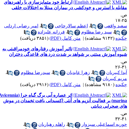
ارتباط خود متمایزسازی با راهبردهای
با استرس و خودکشی در بیماران مبتلا به اختلالات خلقی
قعی
،
اعظم سالارحاجی
،
امیر رضایی اردانی
سید رضا مظلوم
،
فرزانه علیزاده
ه)
|
متن کامل (PDF)
(۳۸۵۱ دریافت)
تاثیر آموزش رفتارهای خودمراقبتی به
وزش مبتنی بر شواهد بر شدت درد های قاعدگی دختران
ریان
،
زهرا عابدیان
،
سیدرضا مظلوم
،
یریان
ه)
|
متن کامل (PDF)
(۲۹۱۶ دریافت)
اثر عصاره آبی برگ گیاه حرا (Avicennia
marina) بر فعالیت آنزیم های آنتی اکسیدانی بافت تخمدان در موش
ایی دیابتی
سماعیلی سبزوار
،
راهله رهباریان
،