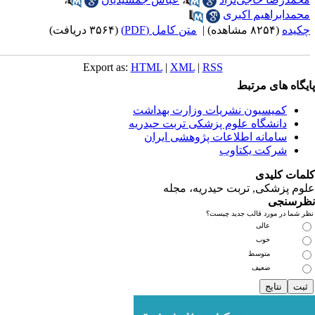
اهیم اکبری
ه)
|
متن کامل (PDF)
(۳۵۶۴ دریافت)
Export as:
HTML
|
XML
|
RSS
ای مرتبط
یسیون نشریات وزارت بهداشت
نشگاه علوم پزشکی تربت حیدریه
مانه اطلاعات پژوهشی ایران
کت یکتاوب
یدی
کی, تربت حیدریه، مجله
ی
مورد قالب جدید چیست؟
عالی
خوب
متوسط
ضعیف