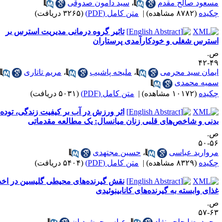
صالح مقدم
،
سید دامون صدوقی
ه)
|
متن کامل (PDF)
(۳۲۶۵ دریافت)
تاثیر گروه درمانی مدیریت استرس بر
غلی و خودکارآمدی پرستاران
ید محرمی
،
ملیحه پاشیب
،
مریم تاتاری
،
حمدی
ه)
|
متن کامل (PDF)
(۵۰۳۱ دریافت)
اثر ورزش در آب بر کیفیت زندگی، توده
شاخص‌های قلبی زنان میانسال: یک مطالعه مقدماتی
 عباسی
،
حسین مجتهدی
ه)
|
متن کامل (PDF)
(۵۴۰۴ دریافت)
نقش گیرنده‌های محیطی گلیسین در اخذ
سته به گیرنده‌های کانابینوئیدی
ا حاجی‌نژاد
،
عباس جمشیدیان
،