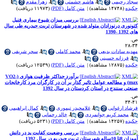
حیمی
،
هاشم حشمتی
،
زهرا مقدم
ه)
|
متن کامل (PDF)
(۱۱۹۷۳ دریافت)
بررسی میزان شیوع بیماری فنیل
 درنوزادان متولد شده در شهرستان تربت حیدریه طی سال
ادات بدیعی
،
محمد کاملی
،
سحر شریفی
انه حسینی
ه)
|
متن کامل (PDF)
(۱۲۵۳۹ دریافت)
برآورد حداکثر ظرفیت هوازی (VO2-
) و مطالعه عوامل تاثیر گذار بر آن در کارگران مرد کارخانجات
ندج در استان کردستان در سال 1392
رغوانی
،
غلامحیدر تیموری
،
کمال ابراهیمی
د کریم جوانمردی
،
خالد رحمانی
ه)
|
متن کامل (PDF)
(۵۲۳۱ دریافت)
بررسی وضعیت کفایت ید در دانش