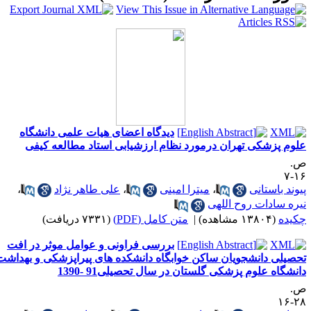
دیدگاه اعضای هیات علمی دانشگاه
شکی تهران درمورد نظام ارزشیابی استاد مطالعه کیفی
ستانی
،
میترا امینی
،
علی طاهر نژاد
،
دات روح اللهی
ه)
|
متن کامل (PDF)
(۷۳۳۱ دریافت)
بررسی فراونی و عوامل موثر در افت
دانشجویان ساکن خوابگاه دانشکده های پیراپزشکی و بهداشت
علوم پزشکی گلستان در سال تحصیلی91 -1390