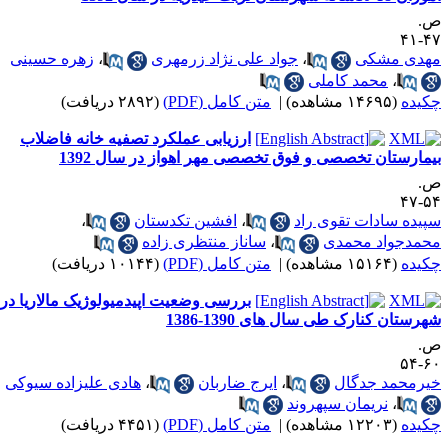
شکی
،
جواد علی نژاد زرمهری
،
زهره حسینی
محمد کاملی
ه)
|
متن کامل (PDF)
(۲۸۹۲ دریافت)
ارزیابی عملکرد تصفیه خانه فاضلاب
ان تخصصی و فوق تخصصی مهر اهواز در سال 1392
ادات تقوی راد
،
افشین تکدستان
،
اد محمدی
،
ساناز منتظری زاده
ه)
|
متن کامل (PDF)
(۱۰۱۴۴ دریافت)
بررسی وضعیت اپیدمیولوژیک مالاریا در
کنارک طی سال های 1390-1386
د جدگال
،
ایرج ضاربان
،
هادی علیزاده سیوکی
نریمان سپهروند
ه)
|
متن کامل (PDF)
(۴۴۵۱ دریافت)