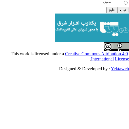
ضعیف
Creative Commons Attribu
.
Internationa
Designed & Developed by :
Y