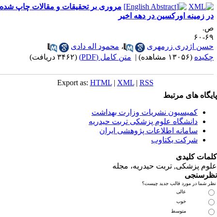
مروری بر تحقیقات و مقالات چاپ شده
ه اورکسین در دهه اخیر
دری زرمهری
،
محمود اله دادی
ه)
|
متن کامل (PDF)
(۳۴۶۲ دریافت)
Export as:
HTML
|
XML
|
RSS
ای مرتبط
یسیون نشریات وزارت بهداشت
نشگاه علوم پزشکی تربت حیدریه
مانه اطلاعات پژوهشی ایران
کت یکتاوب
یدی
کی, تربت حیدریه، مجله
ی
مورد قالب جدید چیست؟
عالی
خوب
متوسط