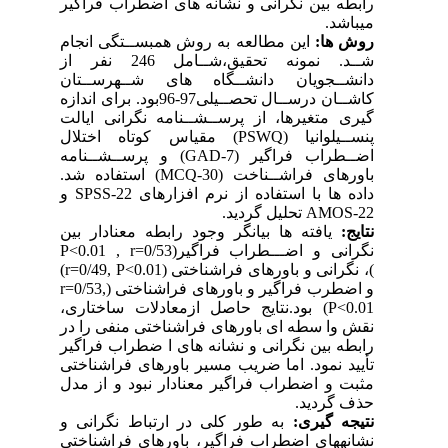
رابطه بین نگرانی و نشانه های اضطراب فراگیر
میباشد.
روش ها:
این مطالعه به روش همبســتگی انجام
شــد. نمونه تحقیق،شــامل 246 نفر از
دانشــجویان دانشــگاه های شــهرســتان
کاشــان درســال تحصــیلی97-96بود. برای اندازه
گیری متغیرها، از پرســشــنامه نگرانی ایالت
پنســیلوانیا (PSWQ) مقیاس کوتاه اختلال
اضــطراب فراگیر (7-GAD) و پرســشــنامه
باورهای فراشــناخت (30-MCQ) استفاده شد.
داده ها با استفاده از نرم افزارهای 22-SPSS و
22-AMOS تحلیل گردید.
نتایج:
یافته ها بیانگر وجود رابطه معنادار بین
نگرانی و اضـــطراب فراگیر(P<0.01 , r=0/53
)، نگرانی و باورهای فراشناختی (r=0/49, P<0.01)
و اضطرب فراگیر و باورهای فراشناختی (r=0/53,
P<0.01) بود.نتایج حاصل ازمعادلات ساختاری،
نقش وا سطه ای باورهای فراشناختی منفی را در
رابطه بین نگرانی و نشانه های ا ضطراب فراگیر
تأیید نمود. اما ضریب مسیر باورهای فراشناختی
مثبت و اضطراب فراگیر معنادار نبود و از مدل
حذف گردید.
نتیجه گیری:
به طور کلی در ارتباط نگرانی و
نشانههای اضطراب فراگیر، باورهای فراشناختی