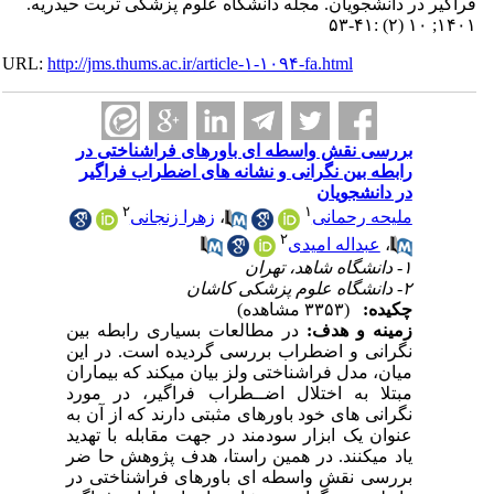
 در دانشجویان. مجله دانشگاه علوم پزشکی تربت حیدریه.
URL:
http://jms.thums.ac.ir/article-۱-۱۰۹۴-fa.html
بررسی نقش واسطه ای باورهای فراشناختی در
رابطه بین نگرانی و نشانه های اضطراب فراگیر
در دانشجویان
۲
۱
ملیحه رحمانی
،
زهرا زنجانی
۲
،
عبداله امیدی
۱- دانشگاه شاهد، تهران
۲- دانشگاه علوم پزشکی کاشان
چکیده:
(۳۳۵۳ مشاهده)
زمینه و هدف:
در مطالعات بسیاری رابطه بین
نگرانی و اضطراب بررسی گردیده است. در این
میان، مدل فراشناختی ولز بیان میکند که بیماران
مبتلا به اختلال اضــطراب فراگیر، در مورد
نگرانی های خود باورهای مثبتی دارند که از آن به
عنوان یک ابزار سودمند در جهت مقابله با تهدید
یاد میکنند. در همین راستا، هدف پژوهش حا ضر
بررسی نقش واسطه ای باورهای فراشناختی در