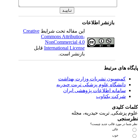
بازنشر اطلاعات
این مقاله تحت شرایط
Creative
Commons Attribution-
NonCommercial 4.0
International License
قابل
بازنشر است.
ای مرتبط
یسیون نشریات وزارت بهداشت
نشگاه علوم پزشکی تربت حیدریه
مانه اطلاعات پژوهشی ایران
کت یکتاوب
یدی
کی, تربت حیدریه، مجله
ی
مورد قالب جدید چیست؟
عالی
خوب