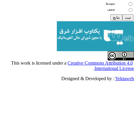
متوسط
ضعیف
Creative Commons Attribu
.
Internationa
Designed & Developed by :
Y