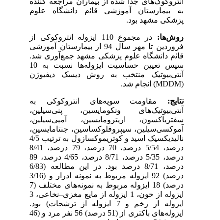
انتروکوک‌های جدا شده از بیماران مراجعه کننده
به بیمارستان آموزشی قاﺋم دانشگاه علوم
پزشکی مشهد بود.
روش‌ها:
در مجموع 110 ایزوله انتروکوکی از
فروردین تا مهر سال 94 از بیمارستان آموزشی
قاﺋم دانشگاه علوم پزشکی مشهد جمع‌آوری شد.
سپس تعیین حساسیت ایزوله‌ها نسبت به 10
آنتی‌بیوتیک منتخب به روش دیسک دیفیوژن
(
MDDM
) انجام شد
.
نتایج:
مقاومت سویه‌های انتروکوکی به
آنتی‌بیوتیک‌های ونکومایسین، پنی‌سیلین،
سفتریاکسون، اریترومایسین، آمپی‌سیلین،
آموکسی‌سیلین، سیپروفلوکساسین، جنتامایسین،
نالیدیکسیک اسید و کوتریموکسازول به ترتیب 4/5
درصد، 5/54 درصد، 70 درصد، 79 درصد، 8/41
درصد، 5/35 درصد، 8/71 درصد، 4/65 درصد، 89
درصد، 8/71 درصد بود. در این مطالعه (6/83
درصد) 92 ایزوله مربوط به نمونه ادرار و (3/16
درصد) 18 ایزوله مربوط به نمونه‌های مختلف (7
ایزوله از خون، 1 ایزوله از مایع مغزی
–
نخاعی، 3
ایزوله از زخم و 7 ایزوله از ترشحات) بود.
ایزوله‌های باکتری از (51 درصد) 56 نفر مرد و (46