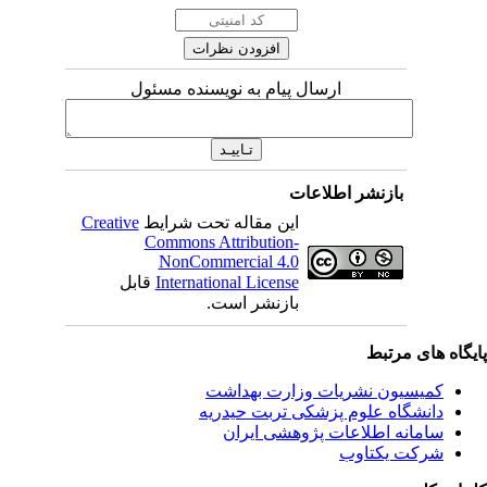
ارسال پیام به نویسنده مسئول
بازنشر اطلاعات
این مقاله تحت شرایط
Creative
Commons Attribution-
NonCommercial 4.0
International License
قابل
بازنشر است.
ای مرتبط
یسیون نشریات وزارت بهداشت
نشگاه علوم پزشکی تربت حیدریه
مانه اطلاعات پژوهشی ایران
کت یکتاوب