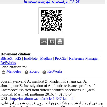
۵۴-۴۸
|
برگشت به فهرست نسخه ها
Download citation:
BibTeX
|
RIS
|
EndNote
|
Medlars
|
ProCite
|
Reference Mana
RefWorks
Send citation to:
Mendeley
Zotero
RefWorks
yousefi avarvand A, meshkat Z, khademi F, shamsazar A,
ahmadipour Z. Investigation of Antibiotic resistance profiles o
Enterococci isolated from different clinical specimens in Qae
hospital, Mashhad. jmsthums 2016; 4 (3) :48-54
URL:
http://jms.thums.ac.ir/article-1-347-fa.html
اوروند ارشید، مشکات زهرا، خادمی فرزاد، شمس آذر علی،