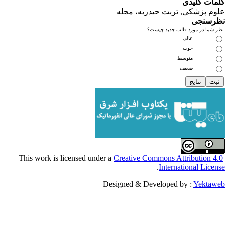
یدی
کی, تربت حیدریه، مجله
ی
مورد قالب جدید چیست؟
عالی
خوب
متوسط
ضعیف
Creative Commons Attribu
.
Internationa
Designed & Developed by :
Y