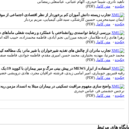
ناهید نادری، شیما حیدری، الهام عتباتی، عباسعلی رمضانی
چکیده
-
متن کامل
(PDF)
تجارب زیسته دانش آموزان کم برخوردار از نظر اقتصادی-اجتماعی از مو
ایمان سیدمحرمی، حسین کارشکی، سیدعلی کیمیایی، مریم بردبار
چکیده
-
متن کامل
(PDF)
بررسی ارتباط توانمندی روانشناختی با عملکرد و رضایت شغلی ماماهای 
زهرا هادی زاده طلاساز، خدیجه میرزایی نجم آبادی، فاطمه محمدزاده، حبیب الله ا
چکیده
-
متن کامل
(PDF)
تجارب مادران از چالش های تغذیه شیرخواران با شیر مادر: یک مطالعه کی
محمد خمرنیا، مهدیه بختیاری، محمد حسن امیری مقدم، فاطمه جوادی، فاطمه صف
چکیده
-
متن کامل
(PDF)
استفاده از ابزار MEWS در پیش بینی مرگ و میر بیماران با کووید 19:یک مرور سیستماتیک
رقیه قنبرپور جویباری، امیر امامی زیدی، فرشته عراقیان مجرد، هادی درویشی خ
چکیده
-
متن کامل
(PDF)
واضح سازی مفهوم مراقبت تسکینی در بیماران مبتلا به انسداد مزمن ریه:
نرجس حشمتی فر، عباس حیدری
چکیده
-
متن کامل
(PDF)
پایگاه های مرتبط