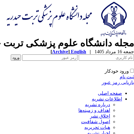
مجله دانشگاه علوم پزشکی تربت ح
جمعه 16 مرداد 1405
|
English
]
Archive
[
ورود خودکار
ثبت نام
بازیابی رمز عبور
صفحه اصلی
اطلاعات نشریه
درباره نشریه
اهداف و زمینه‌ها
اخلاق نشر
اصول شفافیت
هیات تحریریه
اخبار نشریه