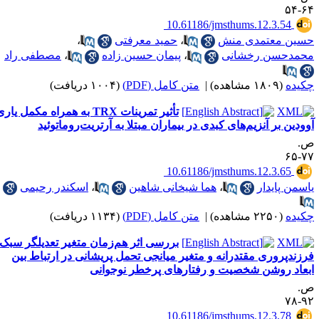
‎ 10.61186/jmsthums.12.3
عتمدی منش
،
حمید معرفتی
،
ن رخشانی
،
پیمان حسین زاده
،
مصطفی راد
ه)
|
متن کامل (PDF)
(۱۰۰۴ دریافت)
تأثیر تمرینات TRX به همراه مکمل یاری
ر آنزیم‌های کبدی در بیماران مبتلا به آرتریت‌روماتوئید
‎ 10.61186/jmsthums.12.3
یدار
،
هما شیخانی شاهین
،
اسکندر رحیمی
ه)
|
متن کامل (PDF)
(۱۱۳۴ دریافت)
بررسی اثر هم‌زمان متغیر تعدیلگر سبک
وری مقتدرانه و متغیر میانجی تحمل پریشانی در ارتباط بین
وشن شخصیت و رفتارهای پرخطر نوجوانی
‎ 10.61186/jmsthums.12.3