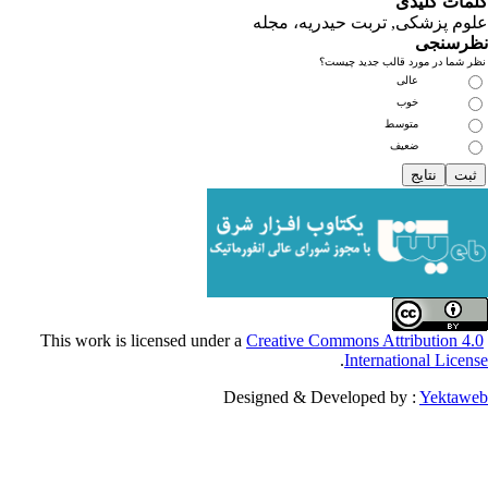
یدی
کی, تربت حیدریه، مجله
ی
مورد قالب جدید چیست؟
عالی
خوب
متوسط
ضعیف
Creative Commons Attribu
.
Internationa
Designed & Developed by :
Y