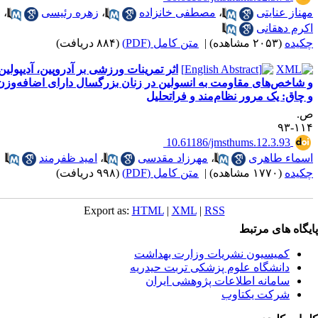
ایتی
،
مصطفی خانزاده
،
زهره رئیسی
،
قانی
ه)
|
متن کامل (PDF)
(۸۸۴ دریافت)
اثر تمرینات ورزشی بر آدروپین، آدیپولین
های مقاومت به انسولین در زنان بزرگسال دارای اضافه‌وزن
یک مرور نظام‌مند و فراتحلیل
‎ 10.61186/jmsthums.12.3
طاهری
،
مهرزاد مقدسی
،
امید ظفرمند
ه)
|
متن کامل (PDF)
(۹۹۸ دریافت)
Export as:
HTML
|
XML
|
RSS
ای مرتبط
یسیون نشریات وزارت بهداشت
نشگاه علوم پزشکی تربت حیدریه
مانه اطلاعات پژوهشی ایران
کت یکتاوب