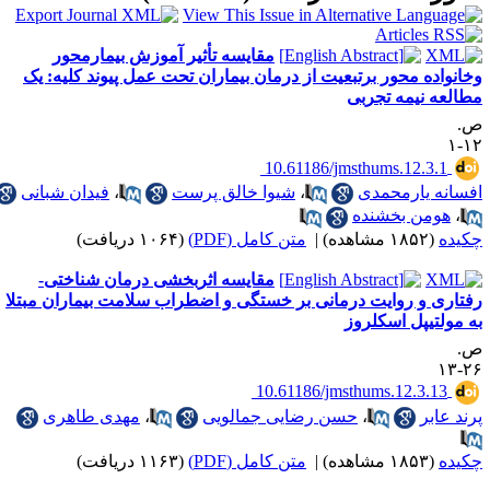
مقایسه تأثیر آموزش بیمارمحور
ه محور برتبعیت از درمان بیماران تحت عمل پیوند کلیه: یک
نیمه تجربی
‎ 10.61186/jmsthums.12.
یارمحمدی
،
شیوا خالق پرست
،
فیدان شبانی
ن بخشنده
ه)
|
متن کامل (PDF)
(۱۰۶۴ دریافت)
مقایسه اثربخشی درمان شناختی-
و روایت درمانی بر خستگی و اضطراب سلامت بیماران مبتلا
یپل اسکلروز
‎ 10.61186/jmsthums.12.3
ر
،
حسن رضایی جمالویی
،
مهدی طاهری
ه)
|
متن کامل (PDF)
(۱۱۶۳ دریافت)